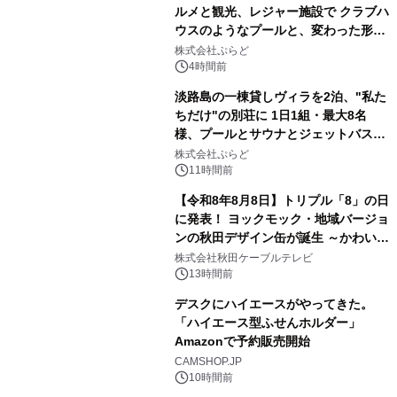
ルメと観光、レジャー施設で クラブハ
ウスのようなプールと、変わった形の
2
サウナも 「THE BOXY AWAJI」のお
株式会社ぷらど
得な素泊まり連泊プランで
4時間前
淡路島の一棟貸しヴィラを2泊、"私た
ちだけ"の別荘に 1日1組・最大8名
様、プールとサウナとジェットバス付
3
きで Villa Mon Temps AWAJIの連泊
株式会社ぷらど
素泊りプラン
11時間前
【令和8年8月8日】トリプル「8」の日
に発表！ ヨックモック・地域バージョ
ンの秋田デザイン缶が誕生 ～かわいい
4
秋田犬の子犬と秋田の四季と名所を巡
株式会社秋田ケーブルテレビ
るパッケージ～ 9月1日(火)秋田県内で
13時間前
販売開始
デスクにハイエースがやってきた。
「ハイエース型ふせんホルダー」
Amazonで予約販売開始
5
CAMSHOP.JP
10時間前