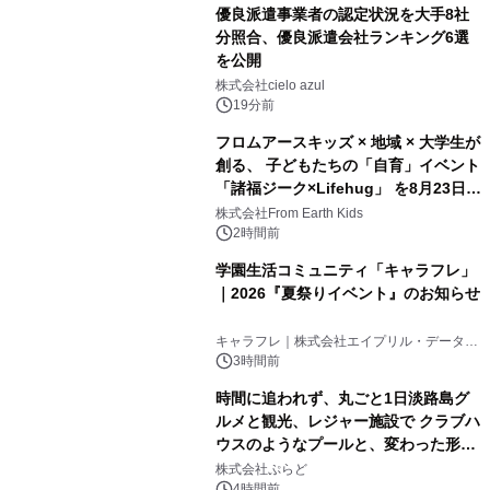
優良派遣事業者の認定状況を大手8社
分照合、優良派遣会社ランキング6選
を公開
株式会社cielo azul
19分前
フロムアースキッズ × 地域 × 大学生が
創る、 子どもたちの「自育」イベント
「諸福ジーク×Lifehug」 を8月23日
(日)開催
株式会社From Earth Kids
2時間前
学園生活コミュニティ「キャラフレ」
｜2026『夏祭りイベント』のお知らせ
キャラフレ｜株式会社エイプリル・データ・
デザインズ
3時間前
時間に追われず、丸ごと1日淡路島グ
ルメと観光、レジャー施設で クラブハ
ウスのようなプールと、変わった形の
サウナも 「THE BOXY AWAJI」のお
株式会社ぷらど
4時間前