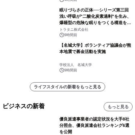
得な素泊まり連泊プランで
眠りづらさの正体──シリーズ第三回
浅い呼吸が"二酸化炭素過剰"を生み、
爆睡型の危険な眠りをつくる構造を解
説
トラタニ株式会社
9時間前
【名城大学】ボランティア協議会が熊
本地震で募金活動を実施
学校法人 名城大学
9時間前
ライフスタイルの新着をもっと見る
ビジネスの新着
もっと見る
優良派遣事業者の認定状況を大手8社
分照合、優良派遣会社ランキング6選
を公開