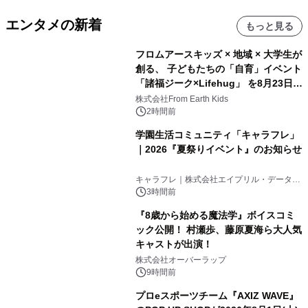
エンタメの新着
もっと見る
フロムアースキッズ × 地域 × 大学生が
創る、 子どもたちの「自育」イベント
「諸福ジーク×Lifehug」 を8月23日
(日)開催
株式会社From Earth Kids
2時間前
学園生活コミュニティ「キャラフレ」
｜2026『夏祭りイベント』のお知らせ
キャラフレ｜株式会社エイプリル・データ・
デザインズ
3時間前
『8歳から始める魔法学』ボイスコミ
ック公開！ 村瀬歩、藤原夏海ら大人気
キャストが出演！
株式会社オーバーラップ
9時間前
プロeスポーツチーム『AXIZ WAVE』