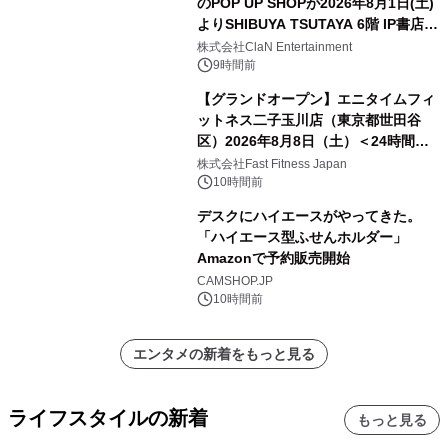
のPOP UP SHOPが2026年8月1日(土)
よりSHIBUYA TSUTAYA 6階 IP書店で
開催決定！！
株式会社ClaN Entertainment
9時間前
【グランドオープン】エニタイムフィ
ットネス二子玉川店（東京都世田谷
区）2026年8月8日（土）＜24時間年
中無休のフィットネスジム＞
株式会社Fast Fitness Japan
10時間前
デスクにハイエースがやってきた。
「ハイエース型ふせんホルダー」
Amazonで予約販売開始
CAMSHOP.JP
10時間前
エンタメの新着をもっと見る
ライフスタイルの新着
もっと見る