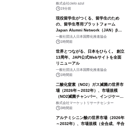
株式会社cielo azul
19分前
現役留学生がつくる、留学生のため
の、留学生専用プラットフォーム
Japan Alumni Network（JAN）β版
をリリース
一般社団法人日本国際化推進協会
1時間前
世界とつながる、日本をひらく。 創立
13周年、JAPI公式Webサイトを全面
リニューアル
一般社団法人日本国際化推進協会
1時間前
二酸化窒素（NO2）ガス滅菌の世界市
場（2026年～2032年）、市場規模
（NO2滅菌チャンバー、インジケータ
ーおよびモニタリングシステム、その
株式会社マーケットリサーチセンター
他）・分析レポートを発表
3時間前
アルテミシニン酸の世界市場（2026年
～2032年）、市場規模（全合成、半合