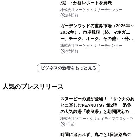
成）・分析レポートを発表
株式会社マーケットリサーチセンター
3時間前
ガーデンウッドの世界市場（2026年～
2032年）、市場規模（杉、マホガニ
ー、チーク、オーク、その他）・分析
レポートを発表
株式会社マーケットリサーチセンター
3時間前
ビジネスの新着をもっと見る
人気のプレスリリース
スヌーピーの湯が登場！ 「サウナのあ
とに楽しむPEANUTS」第2弾 渋谷
の人気銭湯「改良湯」と期間限定のコ
1
ラボレーション サウナイキタイコラ
株式会社ソニー・クリエイティブプロダクツ
ボグッズも発売決定！
1日前
時間に追われず、丸ごと1日淡路島グ