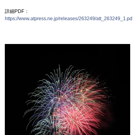
詳細PDF：
https://www.atpress.ne.jp/releases/263249/att_263249_1.pdf