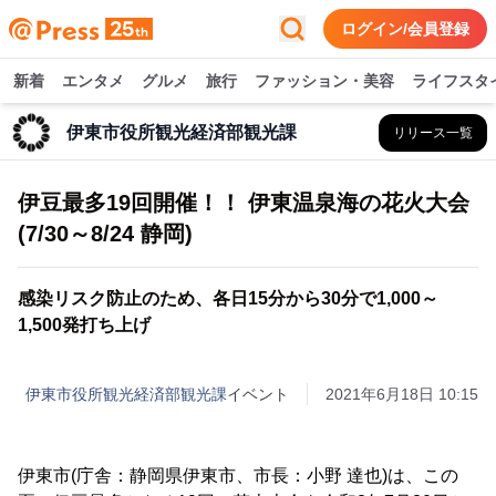
ログイン/会員登録
新着
エンタメ
グルメ
旅行
ファッション・美容
ライフスタ
伊東市役所観光経済部観光課
リリース一覧
伊豆最多19回開催！！ 伊東温泉海の花火大会
(7/30～8/24 静岡)
感染リスク防止のため、各日15分から30分で1,000～
1,500発打ち上げ
伊東市役所観光経済部観光課
イベント
2021年6月18日 10:15
伊東市(庁舎：静岡県伊東市、市長：小野 達也)は、この