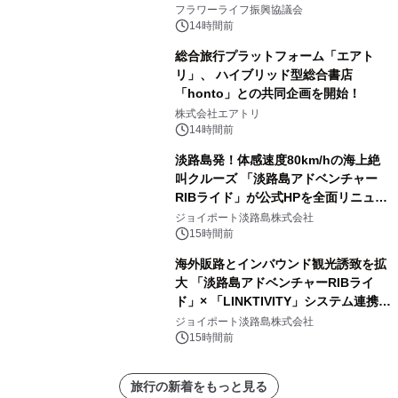
フラワーライフ振興協議会
14時間前
総合旅行プラットフォーム「エアト
リ」、 ハイブリッド型総合書店
「honto」との共同企画を開始！
株式会社エアトリ
14時間前
淡路島発！体感速度80km/hの海上絶
叫クルーズ 「淡路島アドベンチャー
RIBライド」が公式HPを全面リニュー
アル！ ～スマホで即予約完了の「スマ
ジョイポート淡路島株式会社
ート設計」へ刷新～
15時間前
海外販路とインバウンド観光誘致を拡
大 「淡路島アドベンチャーRIBライ
ド」× 「LINKTIVITY」システム連携を
開始！
ジョイポート淡路島株式会社
15時間前
旅行の新着をもっと見る