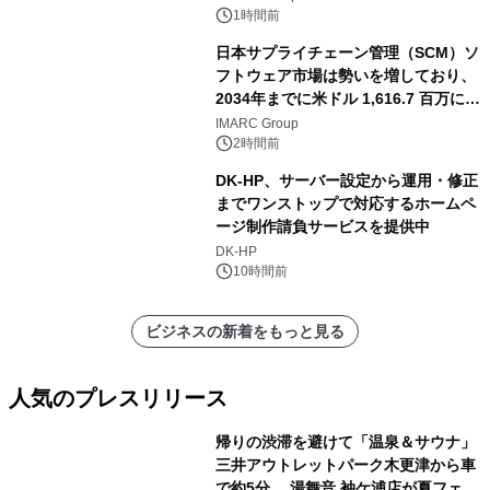
1時間前
日本サプライチェーン管理（SCM）ソ
フトウェア市場は勢いを増しており、
2034年までに米ドル 1,616.7 百万に達
し、CAGR 3.42%で成長すると予測
IMARC Group
2時間前
DK-HP、サーバー設定から運用・修正
までワンストップで対応するホームペ
ージ制作請負サービスを提供中
DK-HP
10時間前
ビジネスの新着をもっと見る
人気のプレスリリース
帰りの渋滞を避けて「温泉＆サウナ」
三井アウトレットパーク木更津から車
で約5分 湯舞音 袖ケ浦店が夏フェア