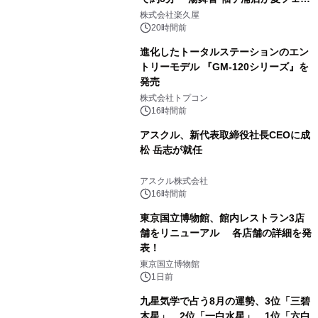
1
メニューを提供
株式会社楽久屋
20時間前
進化したトータルステーションのエン
トリーモデル 『GM-120シリーズ』を
発売
2
株式会社トプコン
16時間前
アスクル、新代表取締役社長CEOに成
松 岳志が就任
3
アスクル株式会社
16時間前
東京国立博物館、館内レストラン3店
舗をリニューアル 各店舗の詳細を発
表！
4
東京国立博物館
1日前
九星気学で占う8月の運勢、3位「三碧
木星」、2位「一白水星」、1位「六白