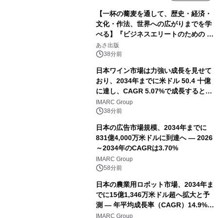
【一杯の蕎麦を通して、歴史・経済・
文化・作法、世界への広がりまでを学
べる】『ビジネスエリートのための 教
養としての蕎麦』2026年8月25日
あさ出版
（火）発売
38分前
日本ワイン市場は力強い成長を見せて
おり、2034年までに米ドル 50.4 十億
に達し、CAGR 5.07%で成長すると予
測
IMARC Group
38分前
日本の広告市場規模、2034年までに
831億4,000万米ドルに到達へ ― 2026
～2034年のCAGRは3.70%
IMARC Group
58分前
日本の農業用ロボット市場、2034年ま
でに15億1,346万米ドル超へ拡大と予
測 ― 年平均成長率（CAGR）14.9%を
記録
IMARC Group