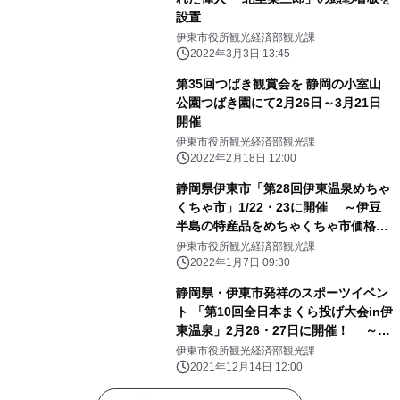
設置
伊東市役所観光経済部観光課
2022年3月3日 13:45
第35回つばき観賞会を 静岡の小室山
公園つばき園にて2月26日～3月21日
開催
伊東市役所観光経済部観光課
2022年2月18日 12:00
静岡県伊東市「第28回伊東温泉めちゃ
くちゃ市」1/22・23に開催 ～伊豆
半島の特産品をめちゃくちゃ市価格で
買える物産市～
伊東市役所観光経済部観光課
2022年1月7日 09:30
静岡県・伊東市発祥のスポーツイベン
ト 「第10回全日本まくら投げ大会in伊
東温泉」2月26・27日に開催！ ～参
加団体の募集受付も開始～
伊東市役所観光経済部観光課
2021年12月14日 12:00