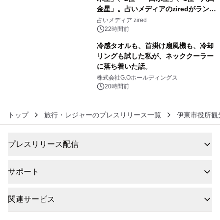
金星」。占いメディアのziredがランキ
5
ングを発表
占いメディア zired
22時間前
冷感タオルも、首掛け扇風機も、冷却
リングも試した私が、ネッククーラー
に落ち着いた話。
6
株式会社G.Oホールディングス
20時間前
トップ
旅行・レジャーのプレスリリース一覧
伊東市役所観
プレスリリース配信
サポート
関連サービス