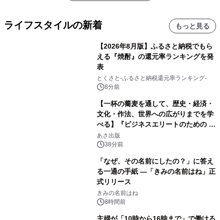
ライフスタイルの新着
もっと見る
【2026年8月版】ふるさと納税でもら
える『焼酎』の還元率ランキングを発
表
とくさと-ふるさと納税還元率ランキング-
8分前
【一杯の蕎麦を通して、歴史・経済・
文化・作法、世界への広がりまでを学
べる】『ビジネスエリートのための 教
養としての蕎麦』2026年8月25日
あさ出版
（火）発売
38分前
「なぜ、その名前にしたの？」に答え
る一通の手紙 ―「きみの名前はね」正
式リリース
きみの名前はね
8時間前
主婦が「10時から16時まで」で働ける