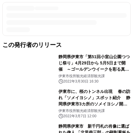
この発行者のリリース
静岡県伊東市「第51回小室山公園つつ
じ祭り」4月29日から 5月5日まで開
催 ～ゴールデンウイークを彩る真っ
赤な絨毯～
伊東市役所観光経済部観光課
2022年3月30日 16:30
伊東市に、桜のトンネル出現 春の訪
れ「ソメイヨシノ」スポット紹介 静
岡県伊東市3カ所のソメイヨシノ開花
情報を公開
伊東市役所観光経済部観光課
2022年3月7日 12:00
静岡県伊東市 新千円札の肖像に選ば
れた偉人 「北里柴三郎」の顕彰看板を