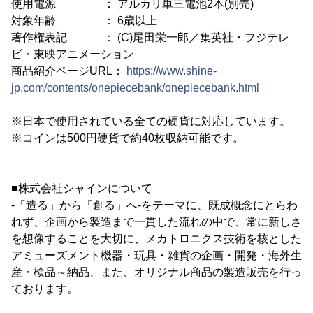
使用電源 ： アルカリ単三電池2本(別売)
対象年齢 ： 6歳以上
著作権表記 ： (C)尾田栄一郎／集英社・フジテレ
ビ・東映アニメーション
商品紹介ページURL：
https://www.shine-
jp.com/contents/onepiecebank/onepiecebank.html
※日本で使用されている全ての硬貨に対応しています。
※コインは500円硬貨で約40枚収納可能です。
■株式会社シャインについて
-「造る」から「創る」へ-をテーマに、既成概念にとらわ
れず、企画から製造まで一貫した流れの中で、常に新しさ
を想像することを大切に、メカトロニクス技術を核とした
アミューズメント機器・玩具・雑貨の企画・開発・海外生
産・検品～納品、また、オリジナル商品の製造販売を行っ
ております。