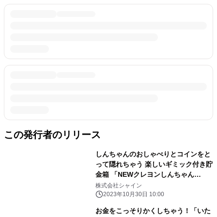
この発行者のリリース
しんちゃんのおしゃべりとコインをと
って隠れちゃう 楽しいギミック付き貯
金箱 「NEWクレヨンしんちゃん
BANK」11月上旬発売！
株式会社シャイン
2023年10月30日 10:00
お金をこっそりかくしちゃう！「いた