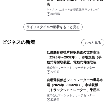
表
とくさと-ふるさと納税還元率ランキング-
8時間前
ライフスタイルの新着をもっと見る
ビジネスの新着
もっと見る
低侵襲骨移植片採取装置の世界市場
（2026年～2032年）、市場規模（手
動式骨採取装置、電動式骨採取装
置）・分析レポートを発表
株式会社マーケットリサーチセンター
22分前
自動運転仮想シミュレーターの世界市
場（2026年～2032年）、市場規模
（トラックシミュレーター、乗用車シ
ミュレーター、その他）・分析レポー
株式会社マーケットリサーチセンター
トを発表
22分前