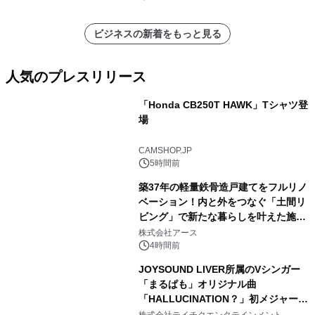
ビジネスの新着をもっと見る
人気のプレスリリース
「Honda CB250T HAWK」Tシャツ登
場
1
CAMSHOP.JP
5時間前
築37年の軽量鉄骨造戸建てをフルリノ
ベーション！内と外をつなぐ「土間リ
ビング」で新たな暮らしを叶えた施工
2
事例を株式会社アースが公開
株式会社アース
4時間前
JOYSOUND LIVER所属のVシンガー
「まるぱも」オリジナル曲
「HALLUCINATION？」初メジャー配
3
信リリース決定！