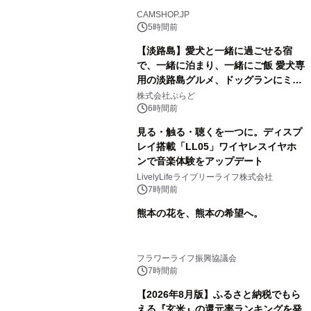
CAMSHOP.JP
5時間前
【淡路島】愛犬と一緒に過ごせる宿
で、一緒に泊まり、一緒にご飯 愛犬専
用の淡路島グルメ、ドッグランにミニ
プール グランピングとトレーラーハウ
株式会社ぷらど
スの2施設で
6時間前
見る・触る・聴くを一つに。ディスプ
レイ搭載「LL05」ワイヤレスイヤホ
ンで音楽体験をアップデート
LivelyLifeライブリーライフ株式会社
7時間前
熊本の花を、熊本の希望へ。
フラワーライフ振興協議会
7時間前
【2026年8月版】ふるさと納税でもら
える『玄米』の還元率ランキングを発