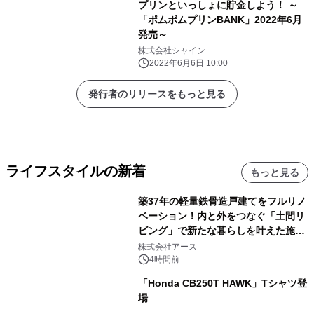
プリンといっしょに貯金しよう！ ～
「ポムポムプリンBANK」2022年6月
発売～
株式会社シャイン
2022年6月6日 10:00
発行者のリリースをもっと見る
ライフスタイルの新着
もっと見る
築37年の軽量鉄骨造戸建てをフルリノ
ベーション！内と外をつなぐ「土間リ
ビング」で新たな暮らしを叶えた施工
事例を株式会社アースが公開
株式会社アース
4時間前
「Honda CB250T HAWK」Tシャツ登
場