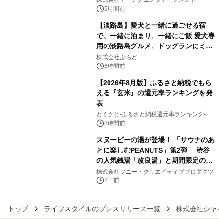
株式会社テイチクエンタテインメント
5時間前
【淡路島】愛犬と一緒に過ごせる宿
で、一緒に泊まり、一緒にご飯 愛犬専
用の淡路島グルメ、ドッグランにミニ
4
プール グランピングとトレーラーハウ
株式会社ぷらど
スの2施設で
6時間前
【2026年8月版】ふるさと納税でもら
える『玄米』の還元率ランキングを発
表
5
とくさと-ふるさと納税還元率ランキング-
8時間前
スヌーピーの湯が登場！ 「サウナのあ
とに楽しむPEANUTS」第2弾 渋谷
の人気銭湯「改良湯」と期間限定のコ
6
ラボレーション サウナイキタイコラ
株式会社ソニー・クリエイティブプロダクツ
ボグッズも発売決定！
2日前
トップ
ライフスタイルのプレスリリース一覧
株式会社シャ