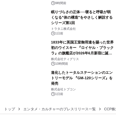
ぐっと豊かに
9時間前
眠りづらさの正体──寝ると呼吸が弱
くなる"体の構造"をやさしく解説する
シリーズ第1回
4
トラタニ株式会社
1日前
1833年に英国王室御用達を賜った世界
初のウイスキー 『ロイヤル・ブラック
ラ』の旗艦店が2026年6月新宿に誕
5
生 バカルディ ジャパンと連携した
株式会社ティグリス
没入型バー「BAR Arca」
10時間前
進化したトータルステーションのエン
トリーモデル 『GM-120シリーズ』を
発売
6
株式会社トプコン
1日前
トップ
エンタメ・カルチャーのプレスリリース一覧
CCP