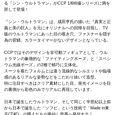
る『シン・ウルトラマン』がCCP 1/6特撮シリーズに満を
辞して登場！
『シン・ウルトラマン』は、成田亨氏の描いた『真実と正
義と美の巨人』を元にオリジナルへの回帰を目指し、TV
版のウルトラマンにあった目の覗き穴、ファスナーを隠す
為の背鰭、カラータイマーがないデザインとなっている。
CCPではそのデザインを非可動フィギュアとして、ウル
トラマンの象徴的な「ファイティングポーズ」と「スペシ
ウム光線ポーズ」の2種で精巧に立体化。
スーツを着たフォルムとは違う流線的なシルエットや臨場
感のあるリアルな姿勢などをこだわり抜いて造型。
特に注目すべきはクリア素材にした目。発光イメージを目
の裏側から彩色のみでリアルに再現しています。
日本で誕生したウルトラマン、そして同じく半世紀以上前
から日本で誕生した「ソフビ」という技術で「Made in東
京(下町)」の職人たちが集結し世界へ発信する！