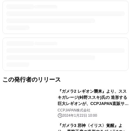
この発行者のリリース
『ガメラ2 レギオン襲来』より、スス
キガレージ(峠野ススキ)氏の 造形する
巨大レギオンが、CCPJAPAN直販サイ
トにて登場！
CCPJAPAN株式会社
2024年1月22日 10:00
『ガメラ3 邪神〈イリス〉覚醒』よ