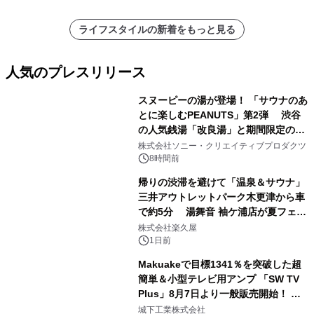
ライフスタイルの新着をもっと見る
人気のプレスリリース
スヌーピーの湯が登場！ 「サウナのあ
とに楽しむPEANUTS」第2弾 渋谷
の人気銭湯「改良湯」と期間限定のコ
1
ラボレーション サウナイキタイコラ
株式会社ソニー・クリエイティブプロダクツ
ボグッズも発売決定！
8時間前
帰りの渋滞を避けて「温泉＆サウナ」
三井アウトレットパーク木更津から車
で約5分 湯舞音 袖ケ浦店が夏フェア
2
メニューを提供
株式会社楽久屋
1日前
Makuakeで目標1341％を突破した超
簡単＆小型テレビ用アンプ 「SW TV
Plus」8月7日より一般販売開始！ ケ
3
ーブル1本つなぐだけ、テレビの音が
城下工業株式会社