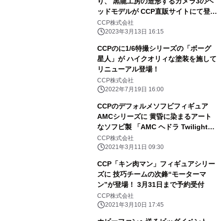
り、 黒龍工房の造形するガメラ3のヘ
ッドモデルが CCP直販サイトにて登
場！！
CCP株式会社
2023年3月13日 16:15
CCPのに1/6特撮シリーズの「ボーグ
星人」が ハイクオリィな塗装を施して
リニューアル登場！
CCP株式会社
2022年7月19日 16:00
CCPのデフォルメソフビフィギュア
AMCシリーズに 黄昏に染まるアート
なソフビ製 「AMC ヘドラ Twilight
Ver.」が登場！
CCP株式会社
2021年3月11日 09:30
CCP「キン肉マン」フィギュアシリー
ズに 技巧チームの次鋒“モーターマ
ン”が登場！ 3月31日まで予約受付
CCP株式会社
2021年3月10日 17:45