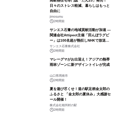
高断熱住宅専門誌「だん25」発売！
日々のストレス軽減、暮らしはもっと
自由に
jimosumu
2時間前
サンエス石膏の地域貢献活動が加速 ―
関連会社Attipect主催「田んぼラグビ
ー」は100名超が熱狂しNHKで放送さ
れました。
サンエス石膏株式会社
2時間前
マレーグマがお出迎え！アジアの熱帯
雨林ゾーンに新デザイントイレが完成
山口県周南市
2時間前
夏を遊び尽くせ！道の駅足柄金太郎の
ふるさと 「金太郎の夏休み」大感謝セ
ール開催！
株式会社相州村の駅
2時間前