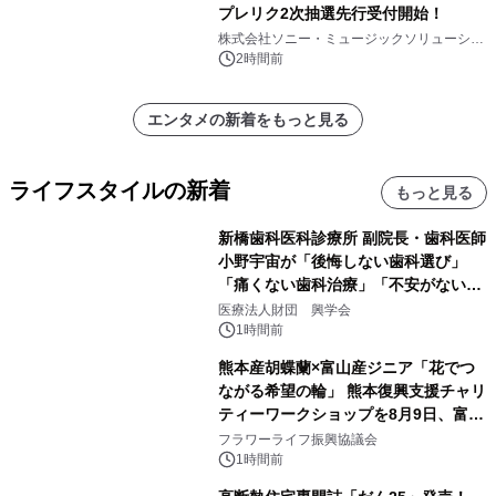
プレリク2次抽選先行受付開始！
株式会社ソニー・ミュージックソリューショ
ンズ
2時間前
エンタメの新着をもっと見る
ライフスタイルの新着
もっと見る
新橋歯科医科診療所 副院長・歯科医師
小野宇宙が「後悔しない歯科選び」
「痛くない歯科治療」「不安がない治
療計画」をテーマに専門監修
医療法人財団 興学会
1時間前
熊本産胡蝶蘭×富山産ジニア「花でつ
ながる希望の輪」 熊本復興支援チャリ
ティーワークショップを8月9日、富
山・射水で開催
フラワーライフ振興協議会
1時間前