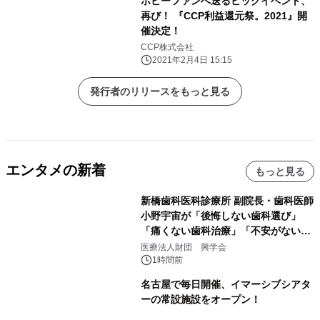
ホビーファンへ送るビッグイベント、
再び！ 『CCP利益還元祭。2021』開
催決定！
CCP株式会社
2021年2月4日 15:15
発行者のリリースをもっと見る
エンタメの新着
もっと見る
新橋歯科医科診療所 副院長・歯科医師
小野宇宙が「後悔しない歯科選び」
「痛くない歯科治療」「不安がない治
療計画」をテーマに専門監修
医療法人財団 興学会
1時間前
名古屋で毎日開催、イマーシブシアタ
ーの常設施設をオープン！