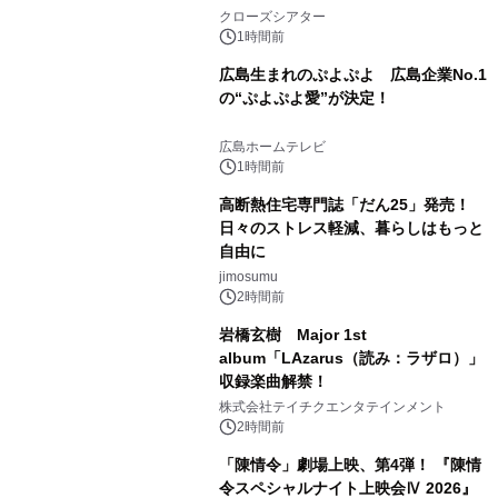
クローズシアター
1時間前
広島生まれのぷよぷよ 広島企業No.1
の“ぷよぷよ愛”が決定！
広島ホームテレビ
1時間前
高断熱住宅専門誌「だん25」発売！
日々のストレス軽減、暮らしはもっと
自由に
jimosumu
2時間前
岩橋玄樹 Major 1st
album「LAzarus（読み：ラザロ）」
収録楽曲解禁！
株式会社テイチクエンタテインメント
2時間前
「陳情令」劇場上映、第4弾！ 『陳情
令スペシャルナイト上映会Ⅳ 2026』