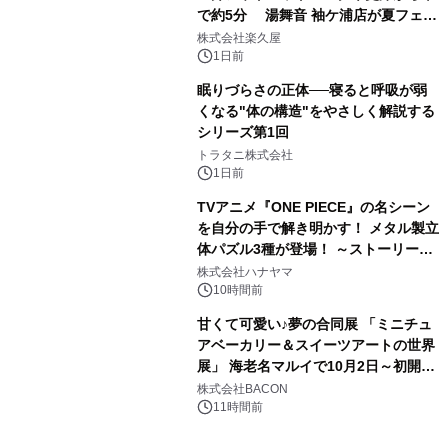
で約5分 湯舞音 袖ケ浦店が夏フェア
3
メニューを提供
株式会社楽久屋
1日前
眠りづらさの正体──寝ると呼吸が弱
くなる"体の構造"をやさしく解説する
シリーズ第1回
4
トラタニ株式会社
1日前
TVアニメ『ONE PIECE』の名シーン
を自分の手で解き明かす！ メタル製立
体パズル3種が登場！ ～ストーリーと
5
ギミックが融合した 大人の体験型パズ
株式会社ハナヤマ
ルが8月7日(金)12時より先行予約受付
10時間前
開始～
甘くて可愛い♪夢の合同展 「ミニチュ
アベーカリー＆スイーツアートの世界
展」 海老名マルイで10月2日～初開
6
催！
株式会社BACON
11時間前