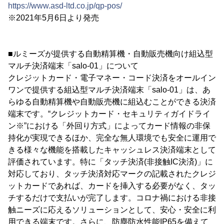
https://www.asd-ltd.co.jp/qp-pos/
※2021年5月6日より発売
■ルミーズが提供する自動精算機・自動販売機向け組込型
マルチ決済端末「salo-01」について
クレジットカード・電子マネー・コード決済をオールイン
ワンで提供する組込型マルチ決済端末「salo-01」は、あ
らゆる自動精算機や自動販売機に組込むことができる決済
端末です。“クレジットカード・セキュリティガイドライ
ン※”における「外回り方式」によってカード情報の非保
持化が実現できるほか、完全な無人環境でも安全に運用で
きる様々な機能を搭載したキャッシュレス決済端末として
評価されています。特に「タッチ決済(非接触IC決済)」に
対応しており、タッチ決済対応マークの記載されたクレジ
ットカードであれば、カードを挿入する必要がなく、タッ
チするだけで支払いが完了します。コロナ禍における非接
触ニーズに応えるソリューションとして、安心・安全に利
用できる端末です。さらに、防塵防水性能IP65を備えて