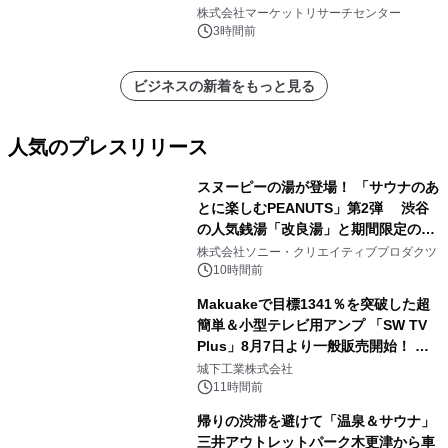
プリーツフィルターバッグ、その
株式会社マーケットリサーチセンター
他）・分析レポートを発表
3時間前
ビジネスの新着をもっと見る
人気のプレスリリース
スヌーピーの湯が登場！ 「サウナのあ
とに楽しむPEANUTS」第2弾 渋谷
の人気銭湯「改良湯」と期間限定のコ
1
ラボレーション サウナイキタイコラ
株式会社ソニー・クリエイティブプロダクツ
ボグッズも発売決定！
10時間前
Makuakeで目標1341％を突破した超
簡単＆小型テレビ用アンプ 「SW TV
Plus」8月7日より一般販売開始！ ケ
2
ーブル1本つなぐだけ、テレビの音が
城下工業株式会社
ぐっと豊かに
11時間前
帰りの渋滞を避けて「温泉＆サウナ」
三井アウトレットパーク木更津から車