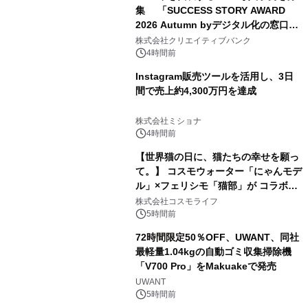
集 「SUCCESS STORY AWARD
2026 Autumn byデジタル化の窓口」
開催
株式会社クリエイティブバンク
4時間前
Instagram販売ツールを活用し、3日
間で売上約4,300万円を達成
株式会社ミショナ
4時間前
【世界猫の日に、猫たちの幸せを願っ
て。】 コスモウォーター「にゃんモデ
ル」×フェリシモ「猫部」が コラボキ
ャンペーンを実施
株式会社コスモライフ
5時間前
72時間限定50％OFF、UWANT、同社
最軽量1.04kgの自動ゴミ収集掃除機
「V700 Pro」をMakuakeで発売
UWANT
5時間前