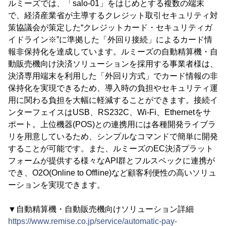
ルミーズでは、「salo-01」をはじめとする複数の端末
で、経済産業省が主導するクレジット取引セキュリティ対
策協議会が策定した“クレジットカード・セキュリティガ
イドライン※”に準拠した「外回り接続」によるカード情
報非保持化を達成しています。ルミーズの自動精算機・自
動販売機向け決済ソリューションを採用する事業者様は、
決済専用端末を利用した「外回り方式」でカード情報の非
保持化を実現できるため、導入時の負担やセキュリティ運
用に関わる負担を大幅に軽減することができます。接続イ
ンターフェイスはUSB、RS232C、Wi-Fi、Ethernetをサ
ポート。上位機器(POS)との連携用には各種開発ライブラ
リを用意しているため、シンプルなコマンドで簡単に開発
することが可能です。また、ルミーズのEC決済プラット
フォームが提供する様々なAPI群とフルスペックに連携が
でき、O2O(Online to Offline)など顧客利便性の高いソリュ
ーションを実現できます。
▼自動精算機・自動販売機向けソリューション詳細
https://www.remise.co.jp/service/automatic-pay-