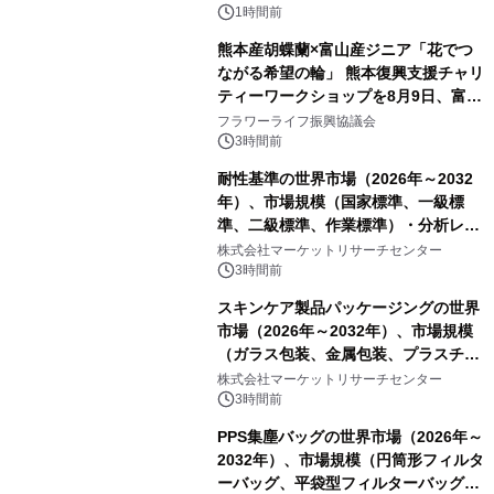
PropTech-Lab
1時間前
熊本産胡蝶蘭×富山産ジニア「花でつ
ながる希望の輪」 熊本復興支援チャリ
ティーワークショップを8月9日、富
山・射水で開催
フラワーライフ振興協議会
3時間前
耐性基準の世界市場（2026年～2032
年）、市場規模（国家標準、一級標
準、二級標準、作業標準）・分析レポ
ートを発表
株式会社マーケットリサーチセンター
3時間前
スキンケア製品パッケージングの世界
市場（2026年～2032年）、市場規模
（ガラス包装、金属包装、プラスチッ
ク包装、その他）・分析レポートを発
株式会社マーケットリサーチセンター
表
3時間前
PPS集塵バッグの世界市場（2026年～
2032年）、市場規模（円筒形フィルタ
ーバッグ、平袋型フィルターバッグ、