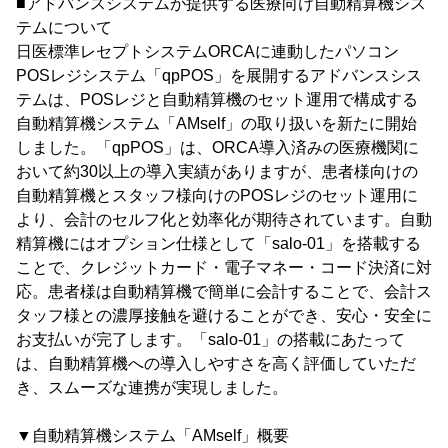
■アドバンスシステムが提供する医療向け自動精算機シス
テムについて
日医標準レセプトシステムORCAに連動したパソコン
POSレジシステム「qpPOS」を展開するアドバンスシス
テムは、POSレジと自動精算機のセット運用で構成する
自動精算機システム「AMself」の取り扱いを新たに開始
しました。「qpPOS」は、ORCA導入済みの医療機関に
おいて約30以上の導入実績がありますが、患者様向けの
自動精算機とスタッフ様向けのPOSレジのセット運用に
より、会計のセルフ化と効率化が期待されています。自動
精算機にはオプション仕様として「salo-01」を搭載する
ことで、クレジットカード・電子マネー・コード決済に対
応。患者様は自動精算機で簡単に会計することで、会計ス
タッフ様との濃厚接触を避けることができ、安心・安全に
お支払いが完了します。「salo-01」の搭載にあたって
は、自動精算機への導入しやすさを高く評価していただ
き、スムーズな連携が実現しました。
▼自動精算機システム「AMself」概要