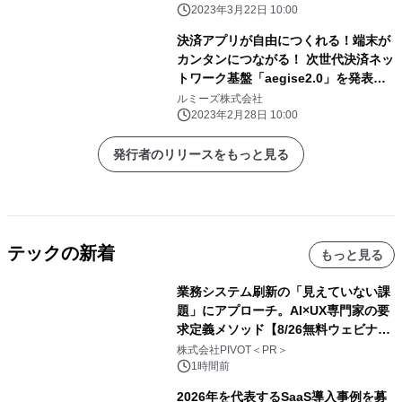
2023年3月22日 10:00
決済アプリが自由につくれる！端末が
カンタンにつながる！ 次世代決済ネッ
トワーク基盤「aegise2.0」を発表、
ティザーサイトを公開
ルミーズ株式会社
2023年2月28日 10:00
発行者のリリースをもっと見る
テックの新着
もっと見る
業務システム刷新の「見えていない課
題」にアプローチ。AI×UX専門家の要
求定義メソッド【8/26無料ウェビナ
ー】株式会社PIVOT
株式会社PIVOT＜PR＞
1時間前
2026年を代表するSaaS導入事例を募