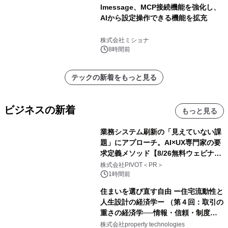
lmessage、MCP接続機能を強化し、
AIから設定操作できる機能を拡充
株式会社ミショナ
8時間前
テックの新着をもっと見る
ビジネスの新着
もっと見る
業務システム刷新の「見えていない課
題」にアプローチ。AI×UX専門家の要
求定義メソッド【8/26無料ウェビナ
ー】株式会社PIVOT
株式会社PIVOT＜PR＞
1時間前
住まいを選び直す自由 ー住宅流動性と
人生設計の経済学ー （第４回：取引の
重さの経済学──情報・信頼・制度を
PropTechはどう組み替えるか）｜
株式会社property technologies