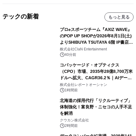
テックの新着
もっと見る
プロeスポーツチーム『AXIZ WAVE』
のPOP UP SHOPが2026年8月1日(土)
よりSHIBUYA TSUTAYA 6階 IP書店で
開催決定！！
株式会社ClaN Entertainment
40分前
コパッケージド・オプティクス
（CPO）市場、2035年28億8,700万米
ドルへ拡大、CAGR36.2％｜AIデータ
センター・高速光通信需要が成長を加
株式会社レポートオーシャン
速
1時間前
北海道の採用代行「リクルーティブ」
体制強化！富良野・ニセコの人手不足
を解消
クウカン株式会社
2時間前
データコンバータIC市場、2035年141