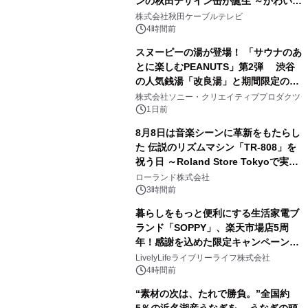
ンの秋田デザイン缶が誕生 ～かわいい
1
秋田犬の子犬と秋田の四季と名所を巡
株式会社秋田ケーブルテレビ
るパッケージ～ 9月1日(火)秋田県内で
4時間前
販売開始
スヌーピーの湯が登場！ 「サウナのあ
とに楽しむPEANUTS」第2弾 渋谷
の人気銭湯「改良湯」と期間限定のコ
2
ラボレーション サウナイキタイコラ
株式会社ソニー・クリエイティブプロダクツ
ボグッズも発売決定！
1日前
8月8日は音楽シーンに革新をもたらし
た 伝説のリズムマシン「TR-808」を
祝う日 ～Roland Store Tokyoで実機
3
を展示しての 記念キャンペーンを開
ローランド株式会社
催 英国ラジオ「NTS」の 特別プログ
3時間前
ラムや、「TR-808」を愛する伝説的
暮らしをもっと便利にする生活家電ブ
アーティストを フィーチャーしたアニ
ランド「SOPPY」、楽天市場店5周
メーションを公開～
年！感謝を込めた限定キャンペーンを
4
8月10日より開催
LivelyLifeライブリーライフ株式会社
4時間前
“素材の次は、たれで勝負。”全国約
5％の浜名湖産うなぎを、 うなぎの頭