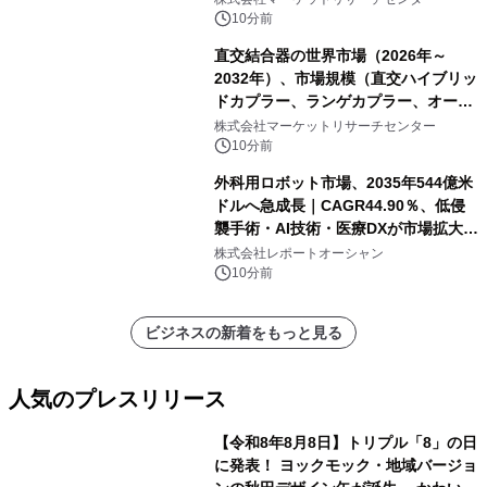
ポートを発表
10分前
直交結合器の世界市場（2026年～
2032年）、市場規模（直交ハイブリッ
ドカプラー、ランゲカプラー、オーバ
ーレイカプラー、その他）・分析レポ
株式会社マーケットリサーチセンター
ートを発表
10分前
外科用ロボット市場、2035年544億米
ドルへ急成長｜CAGR44.90％、低侵
襲手術・AI技術・医療DXが市場拡大を
牽引
株式会社レポートオーシャン
10分前
ビジネスの新着をもっと見る
人気のプレスリリース
【令和8年8月8日】トリプル「8」の日
に発表！ ヨックモック・地域バージョ