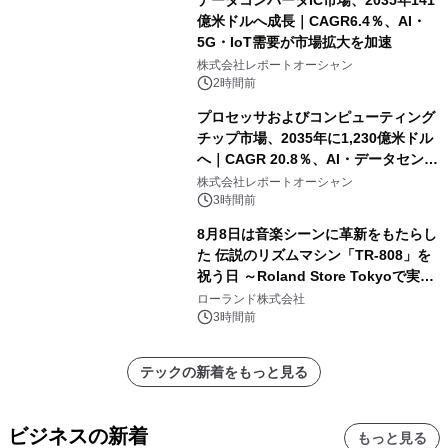
億米ドルへ成長｜CAGR6.4％、AI・
5G・IoT需要が市場拡大を加速
株式会社レポートオーシャン
2時間前
プロセッサおよびコンピューティング
チップ市場、2035年に1,230億米ドル
へ｜CAGR 20.8％、AI・データセンタ
ー需要が成長を牽引
株式会社レポートオーシャン
3時間前
8月8日は音楽シーンに革新をもたらし
た 伝説のリズムマシン「TR-808」を
祝う日 ～Roland Store Tokyoで実機
を展示しての 記念キャンペーンを開
ローランド株式会社
催 英国ラジオ「NTS」の 特別プログ
3時間前
ラムや、「TR-808」を愛する伝説的
アーティストを フィーチャーしたアニ
テックの新着をもっと見る
メーションを公開～
ビジネスの新着
もっと見る