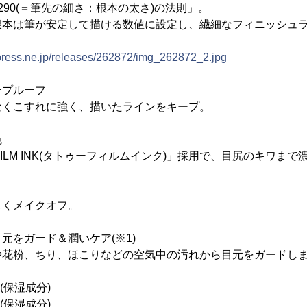
290(＝筆先の細さ：根本の太さ)の法則」。
根本は筆が安定して描ける数値に設定し、繊細なフィニッシュ
tpress.ne.jp/releases/262872/img_262872_2.jpg
ープルーフ
なくこすれに強く、描いたラインをキープ。
色
 FILM INK(タトゥーフィルムインク)」採用で、目尻のキワま
しくメイクオフ。
元をガード＆潤いケア(※1)
や花粉、ちり、ほこりなどの空気中の汚れから目元をガードし
(保湿成分)
(保湿成分)