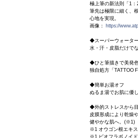
極上筆の新法則「1：
筆先は極限に細く、
心地を実現。
画像：
https://www.a
◆スーパーウォータ
水・汗・皮脂だけで
◆ひと筆描きで美発
独自処方「TATTOO
◆簡単お湯オフ
ぬるま湯でお肌に優
◆外的ストレスから目
皮膜形成により乾燥
健やかな肌へ。(※1)
※1 オウゴン根エキス
※1 ビオフラボノイド