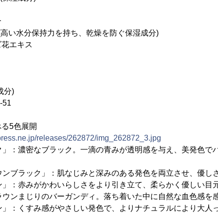
合
2)(高い水分保持力を持ち、乾燥を防ぐ保湿成分)
ズ花エキス
成分)
51
る5色展開
tpress.ne.jp/releases/262872/img_262872_3.jpg
ック」：濃密なブラック。一滴の青みが透明感を与え、美発色で
ラウンブラック」：肌なじみと深みのある発色を両立させ、優し
ン」：赤みがかわいらしさをより引き立て、柔らかく優しい目
ブラウンまじりのバーガンディ。落ち着いた中に自然な血色感を
ン」：くすみ感がやさしい発色で、よりナチュラルにより大人