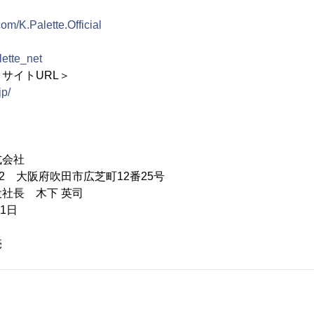
com/K.Palette.Official
lette_net
サイトURL＞
jp/
式会社
52 大阪府吹田市広芝町12番25号
社長 木下 英司
1日
売