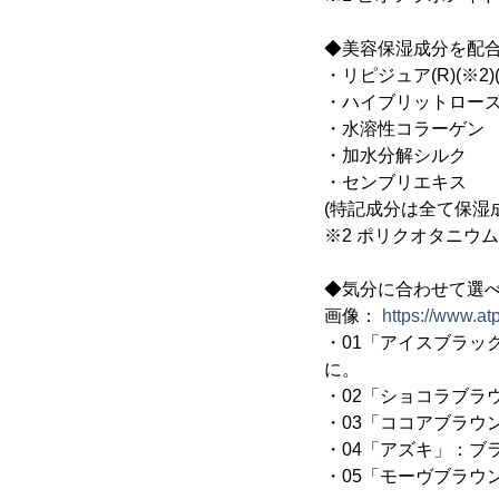
◆美容保湿成分を配
・リピジュア(R)(※
・ハイブリットロー
・水溶性コラーゲン
・加水分解シルク
・センブリエキス
(特記成分は全て保湿
※2 ポリクオタニウム-
◆気分に合わせて選べ
画像：
https://www.a
・01「アイスブラ
に。
・02「ショコラブ
・03「ココアブラウ
・04「アズキ」：
・05「モーヴブラウ