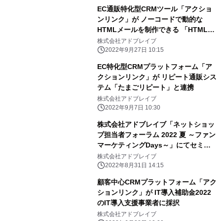
EC通販特化型CRMツール「アクショ
ンリンク」が ノーコードで動的な
HTMLメールを制作できる 「HTMLメ
ールエディター」機能を9/20リリース
株式会社アドブレイブ
2022年9月27日 10:15
EC特化型CRMプラットフォーム「ア
クションリンク」が リピート通販シス
テム「たまごリピート」と連携
株式会社アドブレイブ
2022年9月7日 10:30
株式会社アドブレイブ「ネットショッ
プ担当者フォーラム 2022 夏 ～ファン
マーケティングDays～」にてセミナ
ーに登壇(9/16)
株式会社アドブレイブ
2022年8月31日 14:15
顧客中心CRMプラットフォーム「アク
ションリンク」が IT導入補助金2022
のIT導入支援事業者に採択
株式会社アドブレイブ