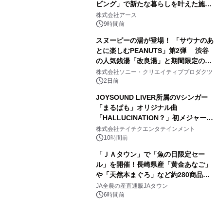
ビング」で新たな暮らしを叶えた施工
3
事例を株式会社アースが公開
株式会社アース
9時間前
スヌーピーの湯が登場！ 「サウナのあ
とに楽しむPEANUTS」第2弾 渋谷
の人気銭湯「改良湯」と期間限定のコ
4
ラボレーション サウナイキタイコラ
株式会社ソニー・クリエイティブプロダクツ
ボグッズも発売決定！
2日前
JOYSOUND LIVER所属のVシンガー
「まるぱも」オリジナル曲
「HALLUCINATION？」初メジャー配
5
信リリース決定！
株式会社テイチクエンタテインメント
10時間前
「ＪＡタウン」で「魚の日限定セー
ル」を開催！長崎県産「黄金あなご」
や「天然本まぐろ」など約280商品を
6
販売！～毎月１０日の定例企画～
JA全農の産直通販JAタウン
6時間前