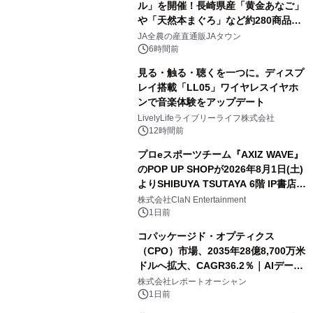
ル」を開催！長崎県産「黄金あなご」
や「天然本まぐろ」など約280商品を
販売！～毎月１０日の定例企画～
JA全農の産直通販JAタウン
6時間前
見る・触る・聴くを一つに。ディスプ
レイ搭載「LL05」ワイヤレスイヤホ
ンで音楽体験をアップデート
LivelyLifeライブリーライフ株式会社
12時間前
プロeスポーツチーム『AXIZ WAVE』
のPOP UP SHOPが2026年8月1日(土)
よりSHIBUYA TSUTAYA 6階 IP書店で
開催決定！！
株式会社ClaN Entertainment
1日前
コパッケージド・オプティクス
（CPO）市場、2035年28億8,700万米
ドルへ拡大、CAGR36.2％｜AIデータ
センター・高速光通信需要が成長を加
株式会社レポートオーシャン
速
1日前