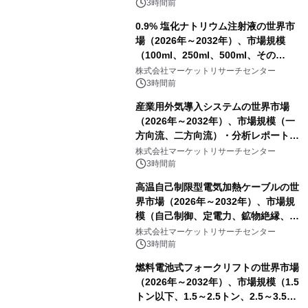
3時間前
0.9% 塩化ナトリウム注射液の世界市
場（2026年～2032年）、市場規模
（100ml、250ml、500ml、その
他）・分析レポートを発表
株式会社マーケットリサーチセンター
3時間前
産業用外気導入システムの世界市場
（2026年～2032年）、市場規模（一
方向流、二方向流）・分析レポートを
発表
株式会社マーケットリサーチセンター
3時間前
高温自己制限型電気加熱ケーブルの世
界市場（2026年～2032年）、市場規
模（自己制御、定電力、鉱物絶縁、表
皮効果）・分析レポートを発表
株式会社マーケットリサーチセンター
3時間前
燃料電池式フォークリフトの世界市場
（2026年～2032年）、市場規模（1.5
トン以下、1.5～2.5トン、2.5～3.5ト