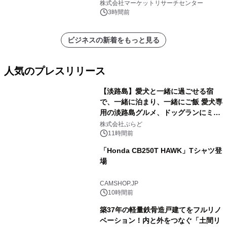
ン、3.5～5.0トン、その他）・分析レ
株式会社マーケットリサーチセンター
ポートを発表
3時間前
ビジネスの新着をもっと見る
人気のプレスリリース
【淡路島】愛犬と一緒に過ごせる宿
で、一緒に泊まり、一緒にご飯 愛犬専
用の淡路島グルメ、ドッグランにミニ
1
プール グランピングとトレーラーハウ
株式会社ぷらど
スの2施設で
11時間前
「Honda CB250T HAWK」Tシャツ登
場
2
CAMSHOP.JP
10時間前
築37年の軽量鉄骨造戸建てをフルリノ
ベーション！内と外をつなぐ「土間リ