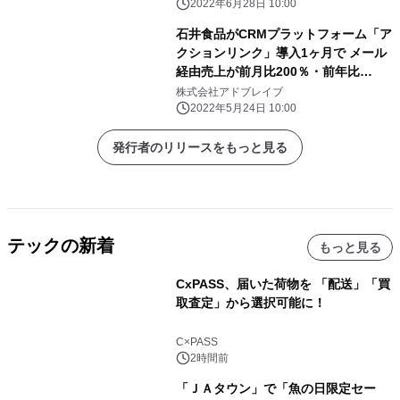
2022年6月28日 10:00
石井食品がCRMプラットフォーム「ア
クションリンク」導入1ヶ月で メール
経由売上が前月比200％・前年比
205％に向上
株式会社アドブレイブ
2022年5月24日 10:00
発行者のリリースをもっと見る
テックの新着
もっと見る
CxPASS、届いた荷物を 「配送」「買
取査定」から選択可能に！
C×PASS
2時間前
「ＪＡタウン」で「魚の日限定セー