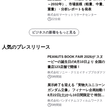
発表
～2032年）、市場規模（軽量、中量、
重量）・分析レポートを発表
株式会社マーケットリサーチセンター
22分前
ビジネスの新着をもっと見る
人気のプレスリリース
PEANUTS BOOK FAIR 2026が スヌ
ーピーの誕生日の8月10日より 全国の
書店123店舗で開催！
1
株式会社ソニー・クリエイティブプロダクツ
5時間前
展示終了を迎える「実物大ユニコーン
ガンダム立像」 フィナーレ企画始動！
8月22日(土)から10日間限定で 特別映
2
像『UNICORN GUNDAM Statue ―
株式会社バンダイナムコフィルムワークス
BEYOND POSSIBILITY ―』を上映！
5時間前