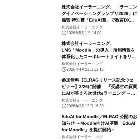
株式会社イーラーニング、 「ラーニン
グイノベーショングランプリ2026」に
協賛 特別賞「EduAI賞」で教育DX・
AI活用の研究を応援
株式会社イーラーニング
2026年5月1日 14:00
株式会社イーラーニング、
LMS「Moodle」の導入・活用情報を
体系化したコーポレートサイトをリニ
ューアル
株式会社イーラーニング
2026年4月21日 12:15
参加無料【ELRAGリリース記念ウェ
ビナー】3/26に開催 『受講生の質問
にAIが答える次世代eラーニング ～世
界標準LMS Moodle + AI～』
株式会社イーラーニング
2026年3月12日 16:30
EduAI for Moodle／ELRAG 公開のお
知らせ ～Moodle向けAI基盤「EduAI
for Moodle」を提供開始～
株式会社イーラーニング