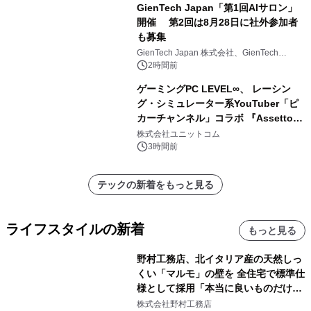
GienTech Japan「第1回AIサロン」
開催 第2回は8月28日に社外参加者
も募集
GienTech Japan 株式会社、GienTech
Consulting Japan 株式会社
2時間前
ゲーミングPC LEVEL∞、 レーシン
グ・シミュレーター系YouTuber「ピ
カーチャンネル」コラボ 『Assetto
Corsa EVO』推奨パソコン販売中
株式会社ユニットコム
3時間前
テックの新着をもっと見る
ライフスタイルの新着
もっと見る
野村工務店、北イタリア産の天然しっ
くい「マルモ」の壁を 全住宅で標準仕
様として採用「本当に良いものだけに
こだわる」
株式会社野村工務店