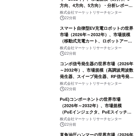
方向、4方向、5方向）・分析レポート
を発表
株式会社マーケットリサーチセンター
22分前
スマート自律型EV充電ロボットの世界
市場（2026年～2032年）、市場規模
（移動式充電カート、ロボットアーム
式充電システム、その他）・分析レポ
株式会社マーケットリサーチセンター
ートを発表
22分前
コンボ信号発生器の世界市場（2026年
～2032年）、市場規模（高調波周波数
発生器、スイープ発生器、RF信号発生
器、その他）・分析レポートを発表
株式会社マーケットリサーチセンター
22分前
PoE)コンポーネントの世界市場
（2026年～2032年）、市場規模
（PoEインジェクタ、PoEスイッチ、
PoEスプリッタ、PoE電源供給装置
株式会社マーケットリサーチセンター
（PSE）、PoE給電機器（PD）、PoE
22分前
アダプタ、その他）・分析レポートを
直角油圧ハンマーの世界市場（2026年