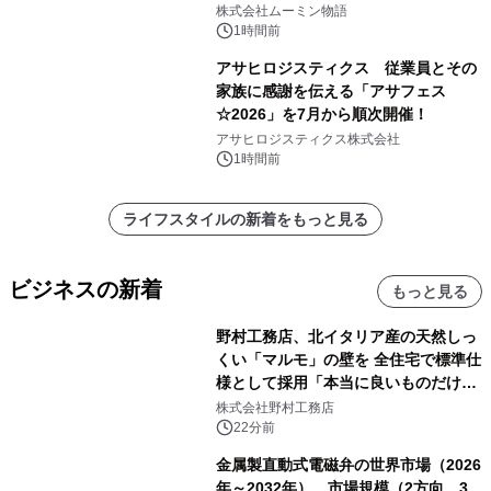
株式会社ムーミン物語
1時間前
アサヒロジスティクス 従業員とその
家族に感謝を伝える「アサフェス
☆2026」を7月から順次開催！
アサヒロジスティクス株式会社
1時間前
ライフスタイルの新着をもっと見る
ビジネスの新着
もっと見る
野村工務店、北イタリア産の天然しっ
くい「マルモ」の壁を 全住宅で標準仕
様として採用「本当に良いものだけに
こだわる」
株式会社野村工務店
22分前
金属製直動式電磁弁の世界市場（2026
年～2032年）、市場規模（2方向、3