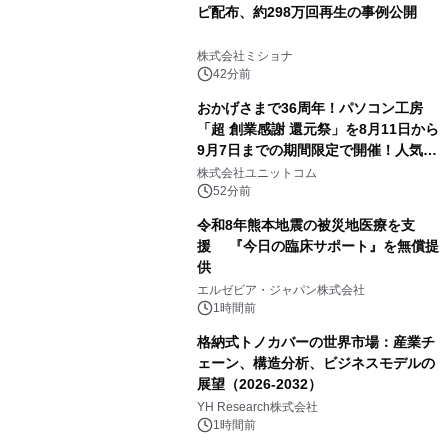
ピ配布、約298万回再生の事例公開
株式会社ミショナ
42分前
おかげさまで36周年！パソコン工房
「超 創業感謝 還元祭」を8月11日から
9月7日までの期間限定で開催！人気の
ゲーミングPCや高性能ノートPCなど
株式会社ユニットコム
対象iiyama PCのご購入で最大3万円分
52分前
相当を還元
令和8年熊本地震の被災地医療を支
援 『今日の臨床サポート』を無償提
供
エルゼビア・ジャパン株式会社
1時間前
格納式トノカバーの世界市場：産業チ
ェーン、構造分析、ビジネスモデルの
展望（2026-2032）
YH Research株式会社
1時間前