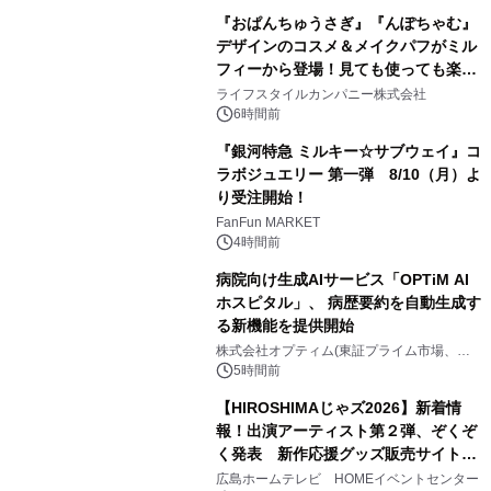
『おぱんちゅうさぎ』『んぽちゃむ』
デザインのコスメ＆メイクパフがミル
フィーから登場！見ても使っても楽し
3
い、ポップでキュートなコレクショ
ライフスタイルカンパニー株式会社
ン。
6時間前
『銀河特急 ミルキー☆サブウェイ』コ
ラボジュエリー 第一弾 8/10（月）よ
り受注開始！
4
FanFun MARKET
4時間前
病院向け生成AIサービス「OPTiM AI
ホスピタル」、 病歴要約を自動生成す
る新機能を提供開始
5
株式会社オプティム(東証プライム市場、コ
ード：3694)
5時間前
【HIROSHIMAじゃズ2026】新着情
報！出演アーティスト第２弾、ぞくぞ
く発表 新作応援グッズ販売サイトも
6
同時オープンします！
広島ホームテレビ HOMEイベントセンター