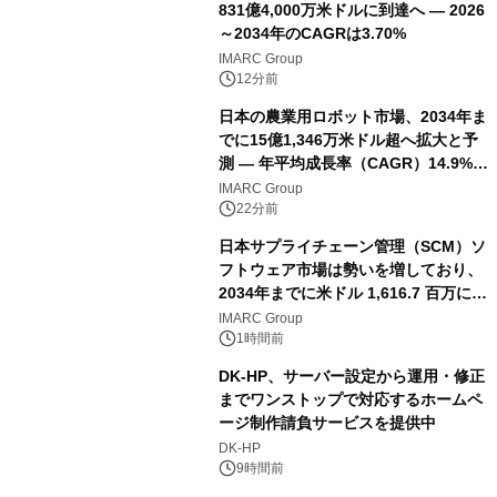
831億4,000万米ドルに到達へ ― 2026
～2034年のCAGRは3.70%
IMARC Group
12分前
日本の農業用ロボット市場、2034年ま
でに15億1,346万米ドル超へ拡大と予
測 ― 年平均成長率（CAGR）14.9%を
記録
IMARC Group
22分前
日本サプライチェーン管理（SCM）ソ
フトウェア市場は勢いを増しており、
2034年までに米ドル 1,616.7 百万に達
し、CAGR 3.42%で成長すると予測
IMARC Group
1時間前
DK-HP、サーバー設定から運用・修正
までワンストップで対応するホームペ
ージ制作請負サービスを提供中
DK-HP
9時間前