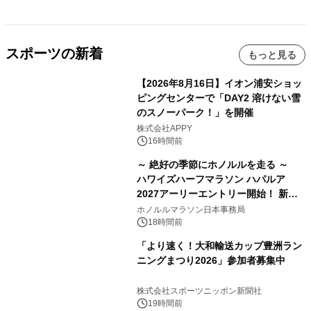
スポーツの新着
もっと見る
【2026年8月16日】イオン浦安ショッ
ピングセンターで「DAY2 溶けない雪
のスノーパーク！」を開催
株式会社APPY
16時間前
～ 絶好の季節にホノルルを走る ～
ハワイズハーフマラソン ハパルア
2027アーリーエントリー開始！ 新カ
テゴリー「ハパルアIKI(イキ)」(約
ホノルルマラソン日本事務局
13.4km)が登場
18時間前
「より速く！大和輸送カップ豊洲ラン
ニングまつり2026」参加者募集中
株式会社スポーツニッポン新聞社
19時間前