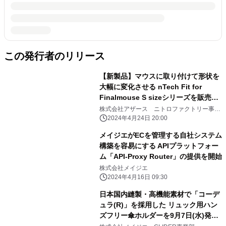
この発行者のリリース
【新製品】マウスに取り付けて形状を
大幅に変化させる nTech Fit for
Finalmouse S sizeシリーズを販売開
始
株式会社アザース ニトロファクトリー事業
部
2024年4月24日 20:00
メイジエがECを管理する自社システム
構築を容易にする APIプラットフォー
ム「API-Proxy Router」の提供を開始
株式会社メイジエ
2024年4月16日 09:30
日本国内縫製・高機能素材で「コーデ
ュラ(R)」を採用した リュック用ハン
ズフリー傘ホルダーを9月7日(水)発
売 ～ 登山愛好家から大好評の リュ