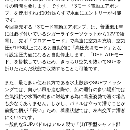
りの時間を要します。ですが、「3モード電動エアポン
プ」を使用すれば10分足らずで水面にエントリーが可能
です。
今回発売する「3モード電動エアポンプ」は、普通乗用車
には必ず付いているシガーライターソケットから12Vで給
電し、先ず「ブロアーモード」で高速に空気を充填。空気
圧が1PSI以上になると自動的に「高圧充填モード」とな
り設定圧力値になると自動停止します。「DEFLATEモー
ド」を搭載しているため、きっちり空気を抜いてSUPを
折りたたんだ状態で収納することも可能です。
また、最も多い使われ方である水上散歩やSUPフィッシ
ングでは、向かい風を進む際や、船の通行の多い場所では
空気抵抗や水面の動きに対処する為に着座姿勢で漕ぐ場合
も少なくありません。しかし、パドルは立って漕ぐことが
前提で柄が「長い」ため、着座状態では、左右交互に漕ぎ
にくいのです。
一般的なSUPパドルはアルミ製で「(1)T字型シャフト部