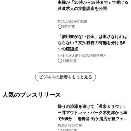
主婦が「10時から16時まで」で働ける
派遣求人の実態調査を公開
株式会社cielo azul
9時間前
「借用書がないお金」は返さなければ
ならない？支払義務の有無を分ける5
つの確認点
弁護士法人若井綜合法律事務所
11時間前
ビジネスの新着をもっと見る
人気のプレスリリース
帰りの渋滞を避けて「温泉＆サウナ」
三井アウトレットパーク木更津から車
で約5分 湯舞音 袖ケ浦店が夏フェア
1
メニューを提供
株式会社楽久屋
19時間前