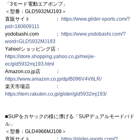
「3モード電動エアポンプ」
＜型番：GLD5932MJ193＞
直販サイト ：
https://www.glider-sports.com/?
pid=160609111
yodobashi.com ：
https://www.yodobashi.com/?
word=GLD5932MJ193
Yahoo!ショッピング店：
https://store.shopping.yahoo.co.jp/meijie-
ec/gld5932mj193.html
Amazon.co.jp店 ：
https://www.amazon.co.jp/dp/B096V4V6LR/
楽天市場店 ：
https://item.rakuten.co.jp/glider/gld5932mj193/
■SUPをカヤックの様に漕げる「SUPデュアルモードパド
ル」
＜型番：GLD4966MJ108＞
直販サイト ：
https://glider-sports.com/?