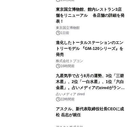
東京国立博物館、館内レストラン3店
舗をリニューアル 各店舗の詳細を発
表！
2
東京国立博物館
1日前
進化したトータルステーションのエン
トリーモデル 『GM-120シリーズ』を
発売
3
株式会社トプコン
16時間前
九星気学で占う8月の運勢、3位「三碧
木星」、2位「一白水星」、1位「六白
金星」。占いメディアのziredがランキ
4
ングを発表
占いメディア zired
22時間前
アスクル、新代表取締役社長CEOに成
松 岳志が就任
5