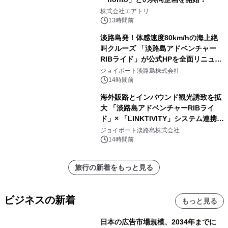
株式会社エアトリ
13時間前
淡路島発！体感速度80km/hの海上絶
叫クルーズ 「淡路島アドベンチャー
RIBライド」が公式HPを全面リニュー
アル！ ～スマホで即予約完了の「スマ
ジョイポート淡路島株式会社
ート設計」へ刷新～
14時間前
海外販路とインバウンド観光誘致を拡
大 「淡路島アドベンチャーRIBライ
ド」× 「LINKTIVITY」システム連携を
開始！
ジョイポート淡路島株式会社
14時間前
旅行の新着をもっと見る
ビジネスの新着
もっと見る
日本の広告市場規模、2034年までに