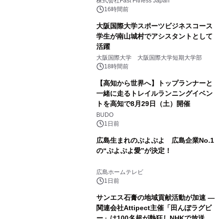
株式会社Fast Fitness Japan
16時間前
大阪国際大学スポーツビジネスコース
学生が南山城村でアシスタントとして
活躍
大阪国際大学 大阪国際大学短期大学部
18時間前
【高知から世界へ】トップランナーと
一緒に走るトレイルランニングイベン
トを高知で8月29日（土）開催
BUDO
1日前
広島生まれのぷよぷよ 広島企業No.1
の“ぷよぷよ愛”が決定！
広島ホームテレビ
1日前
サンエス石膏の地域貢献活動が加速 ―
関連会社Attipect主催「田んぼラグビ
ー」は100名超が熱狂しNHKで放送さ