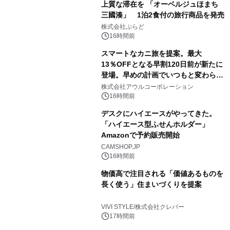
上質な滞在を 「オーベルジュほまち
三國湊」 1泊2食付の旅行商品を発売
株式会社ぷらど
16時間前
スマートなカニ旅を提案。最大
13％OFFとなる早割120日前が新たに
登場。早めの計画でいつもと変わらぬ
大人の冬旅を。ー夕日ヶ浦温泉「佳松
株式会社アウルコーポレーション
苑 別邸ふうか」ー
16時間前
デスクにハイエースがやってきた。
「ハイエース型ふせんホルダー」
Amazonで予約販売開始
CAMSHOP.JP
16時間前
物価高で注目される「価値あるものを
長く使う」住まいづくりを提案
VIVI STYLE/株式会社クレバー
17時間前