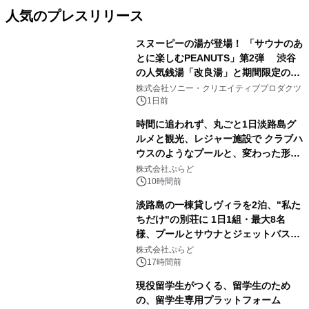
人気のプレスリリース
スヌーピーの湯が登場！ 「サウナのあ
とに楽しむPEANUTS」第2弾 渋谷
の人気銭湯「改良湯」と期間限定のコ
1
ラボレーション サウナイキタイコラ
株式会社ソニー・クリエイティブプロダクツ
ボグッズも発売決定！
1日前
時間に追われず、丸ごと1日淡路島グ
ルメと観光、レジャー施設で クラブハ
ウスのようなプールと、変わった形の
2
サウナも 「THE BOXY AWAJI」のお
株式会社ぷらど
得な素泊まり連泊プランで
10時間前
淡路島の一棟貸しヴィラを2泊、"私た
ちだけ"の別荘に 1日1組・最大8名
様、プールとサウナとジェットバス付
3
きで Villa Mon Temps AWAJIの連泊
株式会社ぷらど
素泊りプラン
17時間前
現役留学生がつくる、留学生のため
の、留学生専用プラットフォーム