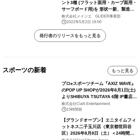
ント3種 (フラット面用・カーブ面用・
サーフボード用)を 形状一新、製造工
程・材料も日本国内に ～アクション
株式会社メイジエ GLIDER事業部
カメラの高機能化に伴う重量増に対し
2022年5月2日 19:00
て、 精度と強度と信頼性を実現～
発行者のリリースをもっと見る
スポーツの新着
もっと見る
プロeスポーツチーム『AXIZ WAVE』
のPOP UP SHOPが2026年8月1日(土)
よりSHIBUYA TSUTAYA 6階 IP書店で
開催決定！！
株式会社ClaN Entertainment
15時間前
【グランドオープン】エニタイムフィ
ットネス二子玉川店（東京都世田谷
区）2026年8月8日（土）＜24時間年
中無休のフィットネスジム＞