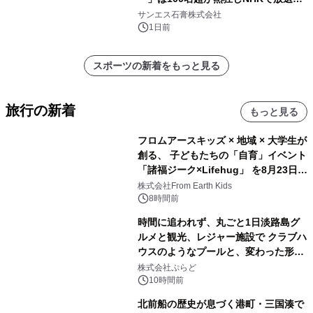
れました。
サンエス石膏株式会社
1日前
スポーツの新着をもっと見る
旅行の新着
もっと見る
フロムアースキッズ × 地域 × 大学生が
創る、 子どもたちの「自育」イベント
「諸福ジーク×Lifehug」 を8月23日
(日)開催
株式会社From Earth Kids
8時間前
時間に追われず、丸ごと1日淡路島グ
ルメと観光、レジャー施設で クラブハ
ウスのようなプールと、変わった形の
サウナも 「THE BOXY AWAJI」のお
株式会社ぷらど
得な素泊まり連泊プランで
10時間前
北前船の歴史が息づく港町・三国湊で