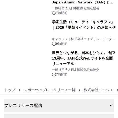
Japan Alumni Network（JAN）β版
4
をリリース
一般社団法人日本国際化推進協会
7時間前
学園生活コミュニティ「キャラフレ」
｜2026『夏祭りイベント』のお知らせ
5
キャラフレ｜株式会社エイプリル・データ・
デザインズ
9時間前
世界とつながる、日本をひらく。 創立
13周年、JAPI公式Webサイトを全面
リニューアル
6
一般社団法人日本国際化推進協会
7時間前
トップ
スポーツのプレスリリース一覧
株式会社メイジエ
プレスリリース配信