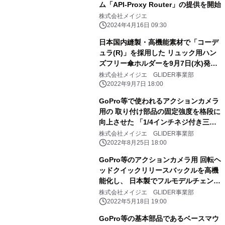
ム「API-Proxy Router」の提供を開始
株式会社メイジエ
2024年4月16日 09:30
日本国内縫製・高機能素材で「コーデ
ュラ(R)」を採用した リュック用ハン
ズフリー傘ホルダーを9月7日(水)発
売 ～ 登山愛好家から大好評の リュ
株式会社メイジエ GLIDER事業部
ック用ハンズフリー傘ホルダーを全面
2022年9月7日 18:00
改良 ～
GoPro等で使われるアクションカメラ
用の 取り付け部品の固定強度を格段に
向上させた 「1/4インチネジ付き三脚
アダプター・日本製」を8/23に発売
株式会社メイジエ GLIDER事業部
2022年8月25日 18:00
GoPro等のアクションカメラ用 回転ヘ
ッドクイックリリースバックルを高機
能化し、 日本製でフルモデルチェンジ
～ 複数方向に固定するノッチ式から自
株式会社メイジエ GLIDER事業部
由雲台式に改良し、 撮影準備にかかる
2022年5月18日 19:00
時間を大幅に短縮 ～
GoPro等の基本部品であるベースマウ