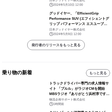
日本グッドイヤー株式会社
2024年5月10日 12:00
グッドイヤー、「EfficientGrip
Performance SUV (エフィシェントグ
リップ パフォーマンス エスユーブ
イ)」が ボルボ「EX30」に純正装着
日本グッドイヤー株式会社
2024年5月9日 12:00
発行者のリリースをもっと見る
乗り物の新着
もっと見る
トラックドライバー専門の求人情報サ
イト 「ブルル」がラジオCMを開始
MBSラジオ『ありがとう浜村淳です』
にて8月1日(土)より
物流企画サポート株式会社
1時間前