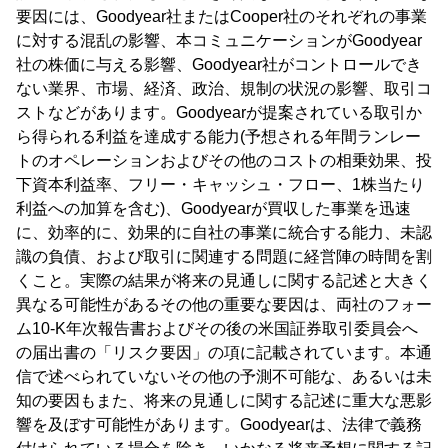
要因には、Goodyear社またはCooper社のそれぞれの事業
に対する混乱の影響、本コミュニケーションがGoodyear
社の株価に与える影響、Goodyear社がコントロールでき
ない業界、市場、経済、政治、規制の状況の影響、取引コ
ストなどがあります。Goodyearが提案されている取引か
ら得られる利益を達成する能力(予想される年間ランレー
トのオペレーションおよびその他のコストの相乗効果、投
下資本利益率、フリー・キャッシュ・フロー、1株当たり
利益への加算を含む)、Goodyearが買収した事業を迅速
に、効率的に、効果的に自社の事業に統合する能力、未認
識の負債、および取引に関連する問題に経営陣の時間を割
くこと。実際の結果が将来の見通しに関する記述と大きく
異なる可能性があるその他の重要な要因は、両社のフォー
ム10-K年次報告書およびその後の米国証券取引委員会へ
の届出書の「リスク要因」の項に記載されています。本通
信で述べられていないその他の予測不可能な、あるいは未
知の要因もまた、将来の見通しに関する記述に重大な悪影
響を及ぼす可能性があります。Goodyearは、法律で義務