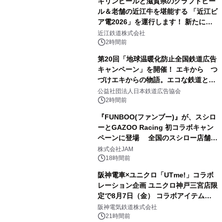
キリンビールと滋賀県のクラフトビー
ル＆老舗の近江牛を堪能する 「近江ビ
ア電2026」を運行します！ 新たに
「長濱浪漫ビール」が参加！キリン一
近江鉄道株式会社
番搾り飲み放題が復活！
2時間前
第20回「地球温暖化防止全国鉄道広告
キャンペーン」を開催！ エキから つ
づけエキからの物語。エコな鉄道とと
もに。
公益社団法人日本鉄道広告協会
2時間前
『FUNBOO(ファンブー)』が、スシロ
ーとGAZOO Racing 初コラボキャン
ペーンに登場 全国のスシロー店舗で
GR 4車種の FUNBOO(ミニカー)付き
株式会社JAM
メニューが展開されます
18時間前
阪神電車×ユニクロ「UTme!」コラボ
レーション企画 ユニクロ神戸三宮店限
定で8月7日（金） コラボアイテムが
発売決定！
阪神電気鉄道株式会社
21時間前