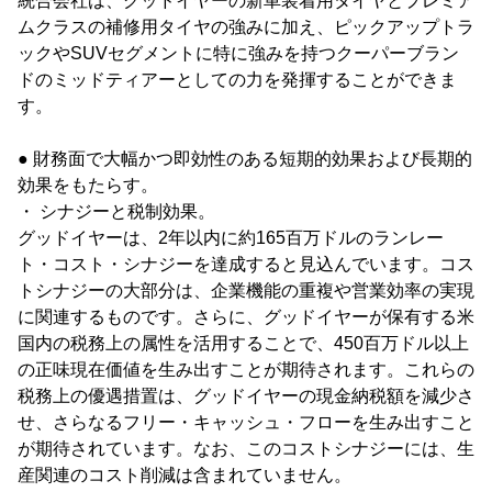
統合会社は、グッドイヤーの新車装着用タイヤとプレミア
ムクラスの補修用タイヤの強みに加え、ピックアップトラ
ックやSUVセグメントに特に強みを持つクーパーブラン
ドのミッドティアーとしての力を発揮することができま
す。
● 財務面で大幅かつ即効性のある短期的効果および長期的
効果をもたらす。
・ シナジーと税制効果。
グッドイヤーは、2年以内に約165百万ドルのランレー
ト・コスト・シナジーを達成すると見込んでいます。コス
トシナジーの大部分は、企業機能の重複や営業効率の実現
に関連するものです。さらに、グッドイヤーが保有する米
国内の税務上の属性を活用することで、450百万ドル以上
の正味現在価値を生み出すことが期待されます。これらの
税務上の優遇措置は、グッドイヤーの現金納税額を減少さ
せ、さらなるフリー・キャッシュ・フローを生み出すこと
が期待されています。なお、このコストシナジーには、生
産関連のコスト削減は含まれていません。