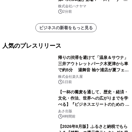
ギミックが融合した 大人の体験型パズ
株式会社ハナヤマ
ルが8月7日(金)12時より先行予約受付
2分前
開始～
ビジネスの新着をもっと見る
人気のプレスリリース
帰りの渋滞を避けて「温泉＆サウナ」
三井アウトレットパーク木更津から車
で約5分 湯舞音 袖ケ浦店が夏フェア
1
メニューを提供
株式会社楽久屋
1日前
【一杯の蕎麦を通して、歴史・経済・
文化・作法、世界への広がりまでを学
べる】『ビジネスエリートのための 教
2
養としての蕎麦』2026年8月25日
あさ出版
（火）発売
4時間前
【2026年8月版】ふるさと納税でもら