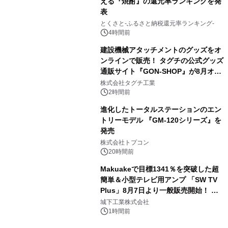
える『焼酎』の還元率ランキングを発
表
3
とくさと-ふるさと納税還元率ランキング-
4時間前
建設機械アタッチメントのグッズをオ
ンラインで販売！ タグチの公式グッズ
通販サイト『GON-SHOP』が8月オー
4
プン
株式会社タグチ工業
2時間前
進化したトータルステーションのエン
トリーモデル 『GM-120シリーズ』を
発売
5
株式会社トプコン
20時間前
Makuakeで目標1341％を突破した超
簡単＆小型テレビ用アンプ 「SW TV
Plus」8月7日より一般販売開始！ ケ
6
ーブル1本つなぐだけ、テレビの音が
城下工業株式会社
ぐっと豊かに
1時間前