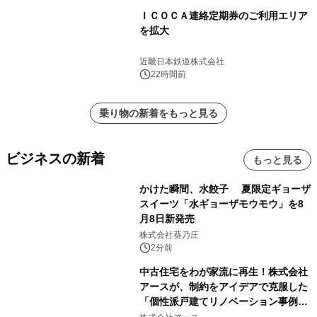
ＩＣＯＣＡ連絡定期券のご利用エリア
を拡大
近畿日本鉄道株式会社
22時間前
乗り物の新着をもっと見る
ビジネスの新着
もっと見る
かけた瞬間、水餃子 夏限定ギョーザ
スイーツ「水ギョーザモウモウ」を8
月8日新発売
株式会社葵乃庄
2分前
中古住宅をわが家流に再生！株式会社
アースが、制約をアイデアで克服した
「個性派戸建てリノベーション事例5
選」を公開