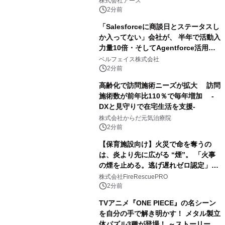
株式会社アース
2分前
「Salesforceに商談日とステータスし
か入ってない」会社が、 半年で活動入
力量10倍・そしてAgentforce活用へ
── 敷島住宅×bellSalesAI事例公開
ベルフェイス株式会社
2分前
高齢化で訪問施術ニーズが拡大 訪問
施術数が前年比110％で毎年増加 -
DXと見守りで在宅生活を支援-
株式会社からだ元気治療院
2分前
【保育施設向け】火災で命を奪うの
は、炎より先に広がる “煙”。 「火事
の煙を止める。逃げ遅れゼロ認定」提
供開始
株式会社FireRescuePRO
2分前
TVアニメ『ONE PIECE』の名シーン
を自分の手で解き明かす！ メタル製立
体パズル3種が登場！ ～ストーリーと