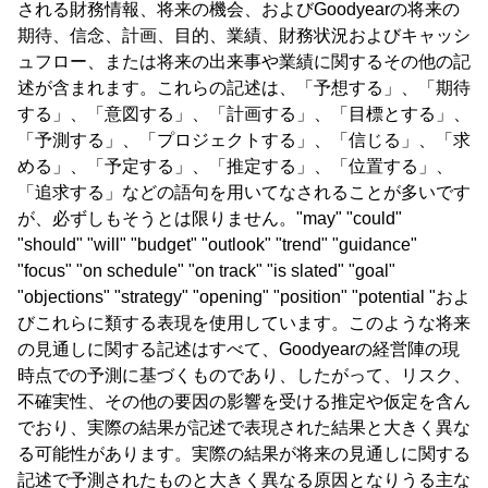
される財務情報、将来の機会、およびGoodyearの将来の
期待、信念、計画、目的、業績、財務状況およびキャッシ
ュフロー、または将来の出来事や業績に関するその他の記
述が含まれます。これらの記述は、「予想する」、「期待
する」、「意図する」、「計画する」、「目標とする」、
「予測する」、「プロジェクトする」、「信じる」、「求
める」、「予定する」、「推定する」、「位置する」、
「追求する」などの語句を用いてなされることが多いです
が、必ずしもそうとは限りません。"may" "could"
"should" "will" "budget" "outlook" "trend" "guidance"
"focus" "on schedule" "on track" "is slated" "goal"
"objections" "strategy" "opening" "position" "potential "およ
びこれらに類する表現を使用しています。このような将来
の見通しに関する記述はすべて、Goodyearの経営陣の現
時点での予測に基づくものであり、したがって、リスク、
不確実性、その他の要因の影響を受ける推定や仮定を含ん
でおり、実際の結果が記述で表現された結果と大きく異な
る可能性があります。実際の結果が将来の見通しに関する
記述で予測されたものと大きく異なる原因となりうる主な