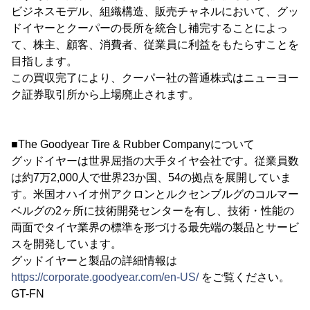
ビジネスモデル、組織構造、販売チャネルにおいて、グッ
ドイヤーとクーパーの長所を統合し補完することによっ
て、株主、顧客、消費者、従業員に利益をもたらすことを
目指します。
この買収完了により、クーパー社の普通株式はニューヨー
ク証券取引所から上場廃止されます。
■The Goodyear Tire & Rubber Companyについて
グッドイヤーは世界屈指の大手タイヤ会社です。従業員数
は約7万2,000人で世界23か国、54の拠点を展開していま
す。米国オハイオ州アクロンとルクセンブルグのコルマー
ベルグの2ヶ所に技術開発センターを有し、技術・性能の
両面でタイヤ業界の標準を形づける最先端の製品とサービ
スを開発しています。
グッドイヤーと製品の詳細情報は
https://corporate.goodyear.com/en-US/
をご覧ください。
GT-FN