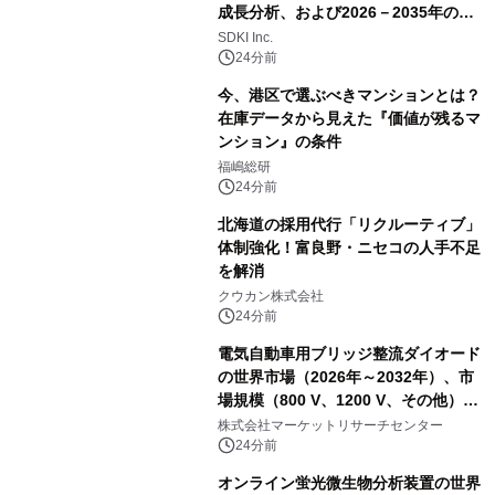
成長分析、および2026－2035年の予
測
SDKI Inc.
24分前
今、港区で選ぶべきマンションとは？
在庫データから見えた『価値が残るマ
ンション』の条件
福嶋総研
24分前
北海道の採用代行「リクルーティブ」
体制強化！富良野・ニセコの人手不足
を解消
クウカン株式会社
24分前
電気自動車用ブリッジ整流ダイオード
の世界市場（2026年～2032年）、市
場規模（800 V、1200 V、その他）・
分析レポートを発表
株式会社マーケットリサーチセンター
24分前
オンライン蛍光微生物分析装置の世界