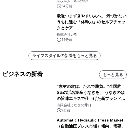
学校法人 名城大学
24分前
最近つまずきやすい人へ。 気づかない
うちに進む「体幹力」のセルフチェッ
クとケア
株式会社LPN
44分前
ライフスタイルの新着をもっと見る
ビジネスの新着
もっと見る
“素材の次は、たれで勝負。”全国約
5％の浜名湖産うなぎを、 うなぎの頭
の旨味エキスで仕上げた新ブランド
「井口の誉」誕生
有限会社うなぎの井口
9分前
Automatic Hydraulic Press Market
（自動油圧プレス市場）傾向、需要、