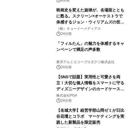
9分前
映画史を変えた旋律が、名場面ととも
に甦る。スクリーン×オーケストラで
体感するジョン・ウィリアムズの世
界。ジョン・ウィリアムズ：シネマ・
（株）キョードーメディアス
スペクタキュラー・コンサート 開催決
24分前
定！
「フィルたん」の魅力を体感するキャ
ンペーンで満足の声多数
東洋アルミエコープロダクツ株式会社
24分前
【SNSで話題】実用性と可愛さを両
立！大切な個人情報をスマートに守る
ディズニーデザインのカードケースを
株式会社PGAが8月7日発売
株式会社PGA
24分前
【名城大学】経営学部山岡ゼミが日比
谷花壇とコラボ マーケティングを実
践した新製品を限定販売