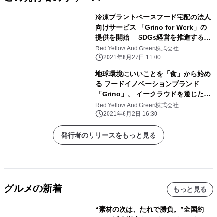
冷凍プラントベースフード宅配の法人
向けサービス 「Grino for Work」の
提供を開始 SDGs経営を推進する
「エキサイト社」が採用
Red Yellow And Green株式会社
2021年8月27日 11:00
地球環境にいいことを「食」から始め
る フードイノベーションブランド
「Grino」、 イークラウドを通じた資
金調達を6月6日に開始
Red Yellow And Green株式会社
2021年6月2日 16:30
発行者のリリースをもっと見る
グルメの新着
もっと見る
“素材の次は、たれで勝負。”全国約