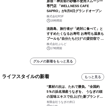
原宿・神宮前の砂糖不使用スムージー
専門店 「WELLNESS CAFE
SAPRO」が8月8日グランドオープン
株式会社RSF
16時間前
淡路島、旅行者が「絶対に食べて」と
すすめたくなるお寿司 お寿司も温泉も
プールも"自分たちだけ"の貸切宿で 1
日1組限定「岩屋温泉 絵島別庭 海と
株式会社ぷらど
森」の握り寿司プラン
17時間前
グルメの新着をもっと見る
ライフスタイルの新着
もっと見る
“素材の次は、たれで勝負。”全国約
5％の浜名湖産うなぎを、 うなぎの頭
の旨味エキスで仕上げた新ブランド
「井口の誉」誕生
有限会社うなぎの井口