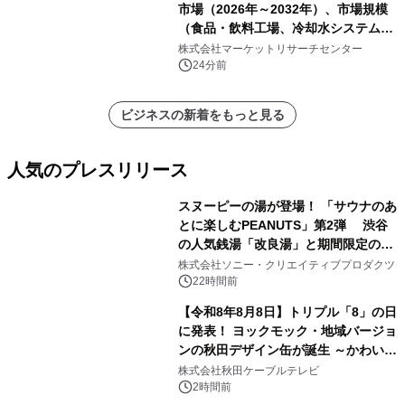
市場（2026年～2032年）、市場規模
（食品・飲料工場、冷却水システム、
病院、飲料水安全警報システム）・分
株式会社マーケットリサーチセンター
析レポートを発表
24分前
ビジネスの新着をもっと見る
人気のプレスリリース
スヌーピーの湯が登場！ 「サウナのあ
とに楽しむPEANUTS」第2弾 渋谷
の人気銭湯「改良湯」と期間限定のコ
1
ラボレーション サウナイキタイコラ
株式会社ソニー・クリエイティブプロダクツ
ボグッズも発売決定！
22時間前
【令和8年8月8日】トリプル「8」の日
に発表！ ヨックモック・地域バージョ
ンの秋田デザイン缶が誕生 ～かわいい
2
秋田犬の子犬と秋田の四季と名所を巡
株式会社秋田ケーブルテレビ
るパッケージ～ 9月1日(火)秋田県内で
2時間前