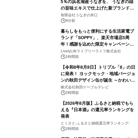
5％の浜名湖産うなぎを、 うなぎの頭
の旨味エキスで仕上げた新ブランド
「井口の誉」誕生
有限会社うなぎの井口
9分前
暮らしをもっと便利にする生活家電ブ
ランド「SOPPY」、楽天市場店5周
年！感謝を込めた限定キャンペーンを
8月10日より開催
LivelyLifeライブリーライフ株式会社
1時間前
【令和8年8月8日】トリプル「8」の日
に発表！ ヨックモック・地域バージョ
ンの秋田デザイン缶が誕生 ～かわいい
秋田犬の子犬と秋田の四季と名所を巡
株式会社秋田ケーブルテレビ
るパッケージ～ 9月1日(火)秋田県内で
2時間前
販売開始
【2026年8月版】ふるさと納税でもら
える『日本酒』の還元率ランキングを
発表
とくさと-ふるさと納税還元率ランキング-
2時間前