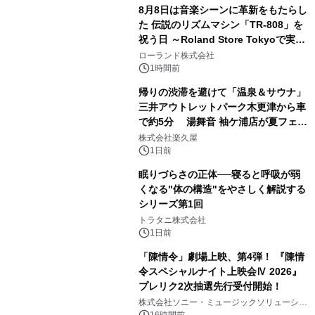
販売開始
8月8日は音楽シーンに革新をもたらし
た 伝説のリズムマシン「TR-808」を
祝う日 ～Roland Store Tokyoで実機
3
を展示しての 記念キャンペーンを開
ローランド株式会社
催 英国ラジオ「NTS」の 特別プログ
1時間前
ラムや、「TR-808」を愛する伝説的
帰りの渋滞を避けて「温泉＆サウナ」
アーティストを フィーチャーしたアニ
三井アウトレットパーク木更津から車
メーションを公開～
で約5分 湯舞音 袖ケ浦店が夏フェア
4
メニューを提供
株式会社楽久屋
1日前
眠りづらさの正体──寝ると呼吸が弱
くなる"体の構造"をやさしく解説する
シリーズ第1回
5
トラタニ株式会社
1日前
「陳情令」劇場上映、第4弾！ 『陳情
令スペシャルナイト上映会Ⅳ 2026』
プレリク2次抽選先行受付開始！
6
株式会社ソニー・ミュージックソリューショ
ンズ
16時間前