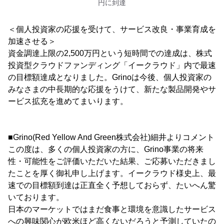
円に到達
＜個人投資家の応援を受けて、サービス改良・事業育成を
加速させる＞
資金調達上限の2,500万円という短時間での達成は、株式
投資型クラウドファンディング「イークラウド」内で最速
の目標額達成となりました。Grinoは今後、個人投資家の
みなさまの中長期的な応援をうけて、新たな製品開発やサ
ービス拡充を進めてまいります。
■Grino(Red Yellow And Green株式会社)細井よりコメント
この度は、多くの個人投資家の方に、Grino事業の将来
性・可能性をご評価いただいた結果、ご応募いただきまし
たことを厚く御礼申し上げます。イークラウド様史上、最
速での目標額到達は正直全く予想しておらず、たいへん驚
いております。
日本のマーケットではまだ食事と環境を意識したサービス
への興味関心が欧米ほど高くないだろうと予測していたの