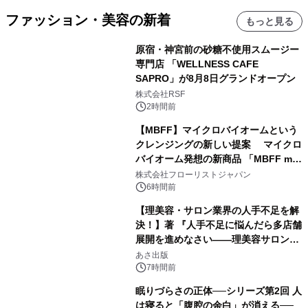
ファッション・美容の新着
もっと見る
原宿・神宮前の砂糖不使用スムージー
専門店 「WELLNESS CAFE
SAPRO」が8月8日グランドオープン
株式会社RSF
2時間前
【MBFF】マイクロバイオームという
クレンジングの新しい提案 マイクロ
バイオーム発想の新商品 「MBFF mb
クレンジングPRO」を2026年8月6日
株式会社フローリストジャパン
発売
6時間前
【理美容・サロン業界の人手不足を解
決！】著 『人手不足に悩んだら多店舗
展開を進めなさい――理美容サロン
「多店舗展開」の教科書』2026年8月
あさ出版
24日（月）発売
7時間前
眠りづらさの正体──シリーズ第2回 人
は寝ると「腹腔の余白」が消える──