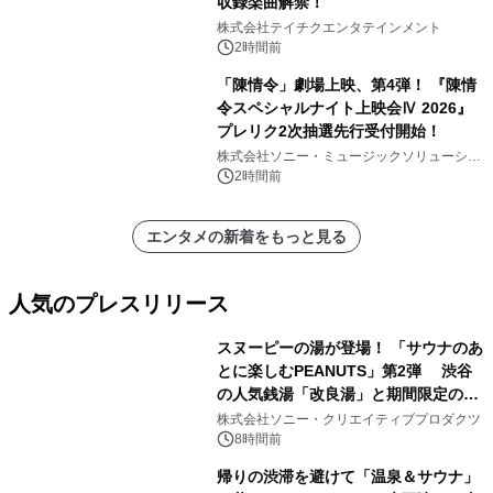
収録楽曲解禁！
株式会社テイチクエンタテインメント
2時間前
「陳情令」劇場上映、第4弾！ 『陳情
令スペシャルナイト上映会Ⅳ 2026』
プレリク2次抽選先行受付開始！
株式会社ソニー・ミュージックソリューショ
ンズ
2時間前
エンタメの新着をもっと見る
人気のプレスリリース
スヌーピーの湯が登場！ 「サウナのあ
とに楽しむPEANUTS」第2弾 渋谷
の人気銭湯「改良湯」と期間限定のコ
1
ラボレーション サウナイキタイコラ
株式会社ソニー・クリエイティブプロダクツ
ボグッズも発売決定！
8時間前
帰りの渋滞を避けて「温泉＆サウナ」