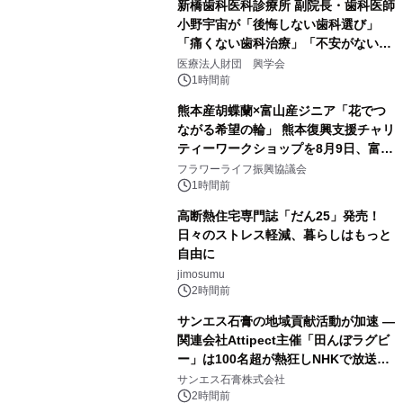
新橋歯科医科診療所 副院長・歯科医師
小野宇宙が「後悔しない歯科選び」
「痛くない歯科治療」「不安がない治
療計画」をテーマに専門監修
医療法人財団 興学会
1時間前
熊本産胡蝶蘭×富山産ジニア「花でつ
ながる希望の輪」 熊本復興支援チャリ
ティーワークショップを8月9日、富
山・射水で開催
フラワーライフ振興協議会
1時間前
高断熱住宅専門誌「だん25」発売！
日々のストレス軽減、暮らしはもっと
自由に
jimosumu
2時間前
サンエス石膏の地域貢献活動が加速 ―
関連会社Attipect主催「田んぼラグビ
ー」は100名超が熱狂しNHKで放送さ
れました。
サンエス石膏株式会社
2時間前