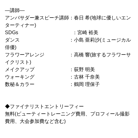
―講師―
アンバサダー兼スピーチ講師：春日 希(地球に優しいエン
ターティナー)
SDGs ：宮崎 裕美
ダンス ：小島 亜莉沙(ミュージカル
俳優)
フラワーアレンジ ：高橋 響(旅するフラワーサ
イクリスト)
メイクアップ ：荻野 明美
ウォーキング ：古林 千奈美
数秘＆カラー ：鶴岡 理保子
◆ファイナリストエントリーフィー
無料(ビューティートレーニング費用、プロフィール撮影
費用、大会参加費など含む)