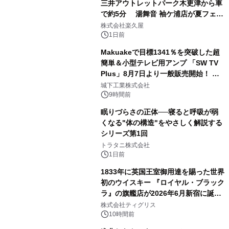
三井アウトレットパーク木更津から車
で約5分 湯舞音 袖ケ浦店が夏フェア
2
メニューを提供
株式会社楽久屋
1日前
Makuakeで目標1341％を突破した超
簡単＆小型テレビ用アンプ 「SW TV
Plus」8月7日より一般販売開始！ ケ
3
ーブル1本つなぐだけ、テレビの音が
城下工業株式会社
ぐっと豊かに
9時間前
眠りづらさの正体──寝ると呼吸が弱
くなる"体の構造"をやさしく解説する
シリーズ第1回
4
トラタニ株式会社
1日前
1833年に英国王室御用達を賜った世界
初のウイスキー 『ロイヤル・ブラック
ラ』の旗艦店が2026年6月新宿に誕
5
生 バカルディ ジャパンと連携した
株式会社ティグリス
没入型バー「BAR Arca」
10時間前