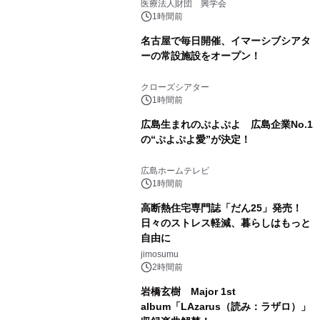
療計画」をテーマに専門監修
医療法人財団 興学会
1時間前
名古屋で毎日開催、イマーシブシアタ
ーの常設施設をオープン！
クローズシアター
1時間前
広島生まれのぷよぷよ 広島企業No.1
の“ぷよぷよ愛”が決定！
広島ホームテレビ
1時間前
高断熱住宅専門誌「だん25」発売！
日々のストレス軽減、暮らしはもっと
自由に
jimosumu
2時間前
岩橋玄樹 Major 1st
album「LAzarus（読み：ラザロ）」