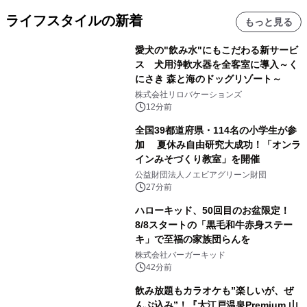
ライフスタイルの新着
もっと見る
愛犬の"飲み水"にもこだわる新サービ
ス 犬用浄軟水器を全客室に導入～く
にさき 森と海のドッグリゾート～
株式会社リロバケーションズ
12分前
全国39都道府県・114名の小学生が参
加 夏休み自由研究大成功！「オンラ
インみそづくり教室」を開催
公益財団法人ノエビアグリーン財団
27分前
ハローキッド、50回目のお盆限定！
8/8スタートの「黒毛和牛赤身ステー
キ」で至福の家族団らんを
株式会社バーガーキッド
42分前
飲み放題もカラオケも”楽しいが、ぜ
んぶ込み”！『大江戸温泉Premium 山