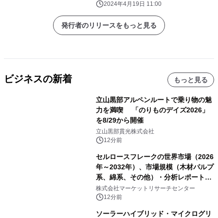
2024年4月19日 11:00
発行者のリリースをもっと見る
ビジネスの新着
もっと見る
立山黒部アルペンルートで乗り物の魅
力を満喫 「のりものデイズ2026」
を8/29から開催
立山黒部貫光株式会社
12分前
セルロースフレークの世界市場（2026
年～2032年）、市場規模（木材パルプ
系、綿系、その他）・分析レポートを
発表
株式会社マーケットリサーチセンター
12分前
ソーラーハイブリッド・マイクログリ