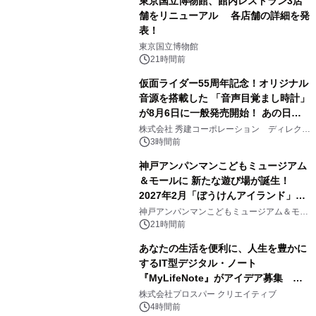
東京国立博物館、館内レストラン3店
舗をリニューアル 各店舗の詳細を発
表！
1
東京国立博物館
21時間前
仮面ライダー55周年記念！オリジナル
音源を搭載した 「音声目覚まし時計」
が8月6日に一般発売開始！ あの日の
2
大興奮が今甦る
株式会社 秀建コーポレーション ディレクト
アートギャラリー
3時間前
神戸アンパンマンこどもミュージアム
＆モールに 新たな遊び場が誕生！
2027年2月「ぼうけんアイランド」が
3
オープン
神戸アンパンマンこどもミュージアム＆モー
ル
21時間前
あなたの生活を便利に、人生を豊かに
するIT型デジタル・ノート
『MyLifeNote』がアイデア募集 優
4
秀賞100名に1年間無償試用
株式会社プロスパー クリエイティブ
4時間前