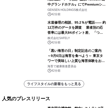
中グランドホテル』にてPremiumシリ
ーズ初のオールインクルーシブ導入
GENSEN HOLDINGS株式会社
42分前
水道修理の相談、95.2％が電話―― 約
12万件のデータを調査 業者別の応
答率には最大84ポイント差、 「つな
がりやすさ」も選定基準に
株式会社SAFELY
42分前
「黒い海苔の日」制定記念のご案内
～9月6日は海苔を食べよう～ 東京タ
ワーで美味しい上質な海苔体験をお届
けします！
海苔で健康推進委員会
42分前
ライフスタイルの新着をもっと見る
人気のプレスリリース