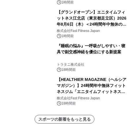
1時間前
【グランドオープン】エニタイムフィ
ットネス江北店（東京都足立区）2026
年8月6日（木）＜24時間年中無休のフ
ィットネスジム＞
株式会社Fast Fitness Japan
1時間前
『睡眠の悩み』━呼吸がしやすい・寝
具で副交感神経を優位にする新提案
トラタニ株式会社
18時間前
【HEALTHIER MAGAZINE（ヘルシア
マガジン）】24時間年中無休フィット
ネスジム「エニタイムフィットネス」
のウェブマガジン更新中！ ＜世界
株式会社Fast Fitness Japan
6,000店舗目は、東京・西小山に。エ
18時間前
ニタイムフィットネスの「これから」
を聞きました。＞
スポーツの新着をもっと見る