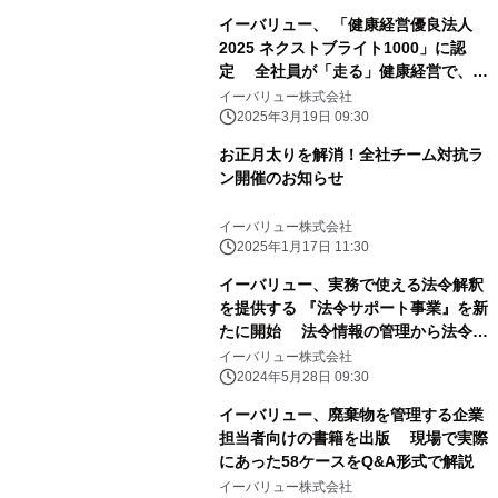
イーバリュー、 「健康経営優良法人
2025 ネクストブライト1000」に認
定 全社員が「走る」健康経営で、新
しい働き方を創造
イーバリュー株式会社
2025年3月19日 09:30
お正月太りを解消！全社チーム対抗ラ
ン開催のお知らせ
イーバリュー株式会社
2025年1月17日 11:30
イーバリュー、実務で使える法令解釈
を提供する 『法令サポート事業』を新
たに開始 法令情報の管理から法令解
釈まで企業をトータルサポート
イーバリュー株式会社
2024年5月28日 09:30
イーバリュー、廃棄物を管理する企業
担当者向けの書籍を出版 現場で実際
にあった58ケースをQ&A形式で解説
イーバリュー株式会社