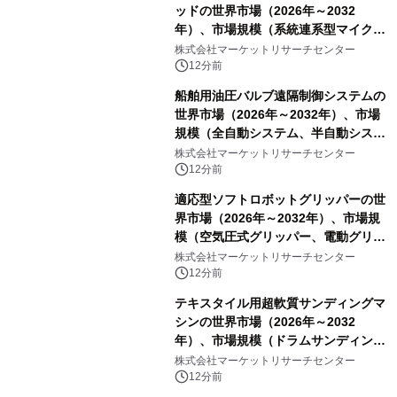
ッドの世界市場（2026年～2032
年）、市場規模（系統連系型マイクロ
グリッド、独立型マイクログリッ
株式会社マーケットリサーチセンター
ド）・分析レポートを発表
12分前
船舶用油圧バルブ遠隔制御システムの
世界市場（2026年～2032年）、市場
規模（全自動システム、半自動システ
ム）・分析レポートを発表
株式会社マーケットリサーチセンター
12分前
適応型ソフトロボットグリッパーの世
界市場（2026年～2032年）、市場規
模（空気圧式グリッパー、電動グリッ
パー）・分析レポートを発表
株式会社マーケットリサーチセンター
12分前
テキスタイル用超軟質サンディングマ
シンの世界市場（2026年～2032
年）、市場規模（ドラムサンディング
マシン、ジェットサンディングマシ
株式会社マーケットリサーチセンター
ン、ローラーサンディングマシン、そ
12分前
の他）・分析レポートを発表