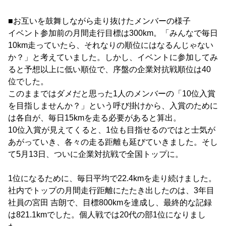
■お互いを鼓舞しながら走り抜けたメンバーの様子
イベント参加前の月間走行目標は300km。「みんなで毎日
10km走っていたら、それなりの順位にはなるんじゃない
か？」と考えていました。しかし、イベントに参加してみ
ると予想以上に低い順位で、序盤の企業対抗戦順位は40
位でした。
このままではダメだと思った1人のメンバーの「10位入賞
を目指しませんか？」という呼び掛けから、入賞のために
は各自が、毎日15kmを走る必要があると算出。
10位入賞が見えてくると、1位も目指せるのではと士気が
あがっていき、各々の走る距離も延びていきました。そし
て5月13日、ついに企業対抗戦で全国トップに。
1位になるために、毎日平均で22.4kmを走り続けました。
社内でトップの月間走行距離にたたき出したのは、3年目
社員の宮田 吉朗で、目標800kmを達成し、最終的な記録
は821.1kmでした。個人戦では20代の部1位になりまし