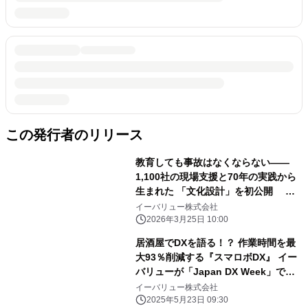
この発行者のリリース
教育しても事故はなくならない――
1,100社の現場支援と70年の実践から
生まれた 「文化設計」を初公開 書
籍『なぜ、あの会社の社員は迷わず動
イーバリュー株式会社
けるのか』4月10日発売
2026年3月25日 10:00
居酒屋でDXを語る！？ 作業時間を最
大93％削減する『スマロボDX』 イー
バリューが「Japan DX Week」で新
たな業務自動化を提案
イーバリュー株式会社
2025年5月23日 09:30