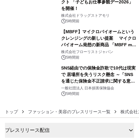
クト 「子どもお仕事参観デー2026」
を開催！
4
株式会社ドラッグストアモリ
5時間前
【MBFF】マイクロバイオームという
クレンジングの新しい提案 マイクロ
バイオーム発想の新商品 「MBFF mb
5
クレンジングPRO」を2026年8月6日
株式会社フローリストジャパン
発売
5時間前
SNS経由での保険金詐欺で10代は現実
で 居場所を失うリスク懸念 ～「SNS
を通じた保険金不正請求に関する意識
6
調査」を実施、 認知度の低さも浮き彫
一般社団法人 日本損害保険協会
りに～
5時間前
トップ
ファッション・美容のプレスリリース一覧
株式会社
プレスリリース配信