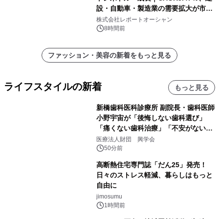
設・自動車・製造業の需要拡大が市場
を牽引
株式会社レポートオーシャン
8時間前
ファッション・美容の新着をもっと見る
ライフスタイルの新着
もっと見る
新橋歯科医科診療所 副院長・歯科医師
小野宇宙が「後悔しない歯科選び」
「痛くない歯科治療」「不安がない治
療計画」をテーマに専門監修
医療法人財団 興学会
50分前
高断熱住宅専門誌「だん25」発売！
日々のストレス軽減、暮らしはもっと
自由に
jimosumu
1時間前