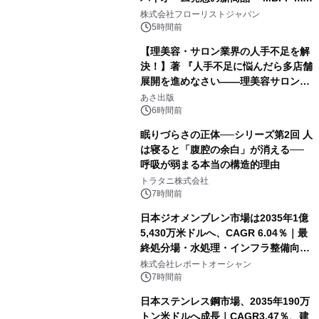
クレンジングPRO」を2026年8月6日
株式会社フローリストジャパン
発売
5時間前
【理美容・サロン業界の人手不足を解
決！】著 『人手不足に悩んだら多店舗
展開を進めなさい――理美容サロン
「多店舗展開」の教科書』2026年8月
あさ出版
24日（月）発売
6時間前
眠りづらさの正体──シリーズ第2回 人
は寝ると「腹腔の余白」が消える──
呼吸が弱まる本当の構造的理由
トラタニ株式会社
7時間前
日本ジオメンブレン市場は2035年1億
5,430万米ドルへ、CAGR 6.04％｜最
終処分場・水処理・インフラ整備向け
需要拡大
株式会社レポートオーシャン
7時間前
日本ステンレス鋼市場、2035年190万
トン米ドルへ成長｜CAGR3.47％、建