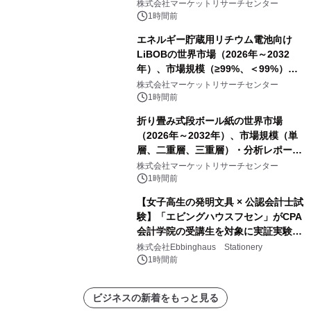
プリーツフィルターバッグ、その
株式会社マーケットリサーチセンター
他）・分析レポートを発表
1時間前
エネルギー貯蔵用リチウム電池向け
LiBOBの世界市場（2026年～2032
年）、市場規模（≥99%、＜99%）・
分析レポートを発表
株式会社マーケットリサーチセンター
1時間前
折り畳み式段ボール紙の世界市場
（2026年～2032年）、市場規模（単
層、二重層、三重層）・分析レポート
を発表
株式会社マーケットリサーチセンター
1時間前
【女子高生の発明文具 × 公認会計士試
験】「エビングハウスフセン」がCPA
会計学院の受講生を対象に実証実験を
実施
株式会社Ebbinghaus Stationery
1時間前
ビジネスの新着をもっと見る