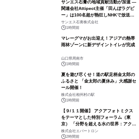
サンエス石膏の地域貢献活動が加速 ―
関連会社Attipect主催「田んぼラグビ
ー」は100名超が熱狂しNHKで放送さ
れました。
サンエス石膏株式会社
1時間前
マレーグマがお出迎え！アジアの熱帯
雨林ゾーンに新デザイントイレが完成
山口県周南市
1時間前
夏を遊び尽くせ！道の駅足柄金太郎の
ふるさと 「金太郎の夏休み」大感謝セ
ール開催！
株式会社相州村の駅
1時間前
【９/１１開催】 アクアフォトミクス
をテーマとした特別フォーラム（東
京） 「分野を超える水の世界：アクア
フォトミクスが切り拓く新しい科学の
株式会社エバートロン
地平」を開催
2時間前