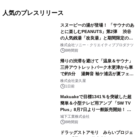
人気のプレスリリース
スヌーピーの湯が登場！ 「サウナのあ
とに楽しむPEANUTS」第2弾 渋谷
の人気銭湯「改良湯」と期間限定のコ
1
ラボレーション サウナイキタイコラ
株式会社ソニー・クリエイティブプロダクツ
ボグッズも発売決定！
8時間前
帰りの渋滞を避けて「温泉＆サウナ」
三井アウトレットパーク木更津から車
で約5分 湯舞音 袖ケ浦店が夏フェア
2
メニューを提供
株式会社楽久屋
1日前
Makuakeで目標1341％を突破した超
簡単＆小型テレビ用アンプ 「SW TV
Plus」8月7日より一般販売開始！ ケ
3
ーブル1本つなぐだけ、テレビの音が
城下工業株式会社
ぐっと豊かに
8時間前
ドラッグストアモリ みらいプロジェ