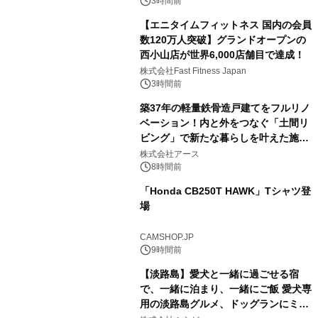
3時間前
【エニタイムフィットネス 国内の会員
数120万人突破】グランドオープンの
西小山店が世界6,000店舗目で達成！
株式会社Fast Fitness Japan
3時間前
築37年の軽量鉄骨造戸建てをフルリノ
ベーション！内と外をつなぐ「土間リ
ビング」で新たな暮らしを叶えた施工
事例を株式会社アースが公開
株式会社アース
8時間前
「Honda CB250T HAWK」Tシャツ登
場
CAMSHOP.JP
9時間前
【淡路島】愛犬と一緒に過ごせる宿
で、一緒に泊まり、一緒にご飯 愛犬専
用の淡路島グルメ、ドッグランにミニ