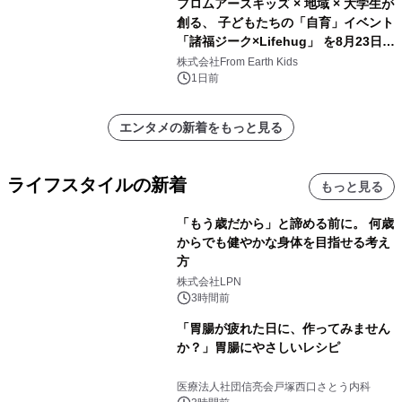
フロムアースキッズ × 地域 × 大学生が
創る、 子どもたちの「自育」イベント
「諸福ジーク×Lifehug」 を8月23日
(日)開催
株式会社From Earth Kids
1日前
エンタメの新着をもっと見る
ライフスタイルの新着
もっと見る
「もう歳だから」と諦める前に。 何歳
からでも健やかな身体を目指せる考え
方
株式会社LPN
3時間前
「胃腸が疲れた日に、作ってみません
か？」胃腸にやさしいレシピ
医療法人社団信亮会戸塚西口さとう内科