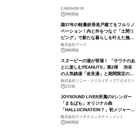
3
CAMSHOP.JP
9時間前
築37年の軽量鉄骨造戸建てをフルリノ
ベーション！内と外をつなぐ「土間リ
ビング」で新たな暮らしを叶えた施工
4
事例を株式会社アースが公開
株式会社アース
8時間前
スヌーピーの湯が登場！ 「サウナのあ
とに楽しむPEANUTS」第2弾 渋谷
の人気銭湯「改良湯」と期間限定のコ
5
ラボレーション サウナイキタイコラ
株式会社ソニー・クリエイティブプロダクツ
ボグッズも発売決定！
2日前
JOYSOUND LIVER所属のVシンガー
「まるぱも」オリジナル曲
「HALLUCINATION？」初メジャー配
6
信リリース決定！
株式会社テイチクエンタテインメント
9時間前