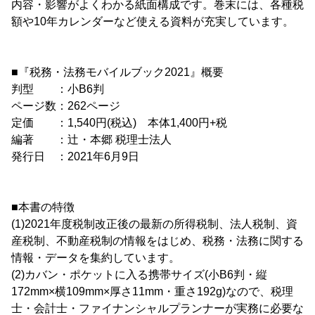
内容・影響がよくわかる紙面構成です。巻末には、各種税
額や10年カレンダーなど使える資料が充実しています。
■『税務・法務モバイルブック2021』概要
判型 ：小B6判
ページ数：262ページ
定価 ：1,540円(税込) 本体1,400円+税
編著 ：辻・本郷 税理士法人
発行日 ：2021年6月9日
■本書の特徴
(1)2021年度税制改正後の最新の所得税制、法人税制、資
産税制、不動産税制の情報をはじめ、税務・法務に関する
情報・データを集約しています。
(2)カバン・ポケットに入る携帯サイズ(小B6判・縦
172mm×横109mm×厚さ11mm・重さ192g)なので、税理
士・会計士・ファイナンシャルプランナーが実務に必要な