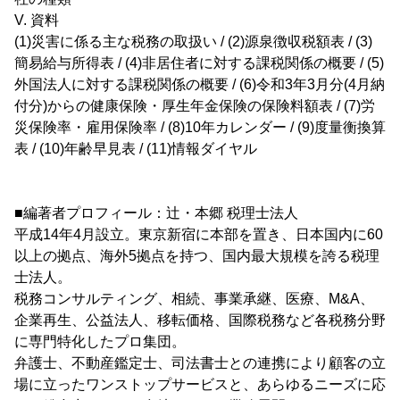
V. 資料
(1)災害に係る主な税務の取扱い / (2)源泉徴収税額表 / (3)
簡易給与所得表 / (4)非居住者に対する課税関係の概要 / (5)
外国法人に対する課税関係の概要 / (6)令和3年3月分(4月納
付分)からの健康保険・厚生年金保険の保険料額表 / (7)労
災保険率・雇用保険率 / (8)10年カレンダー / (9)度量衡換算
表 / (10)年齢早見表 / (11)情報ダイヤル
■編著者プロフィール：辻・本郷 税理士法人
平成14年4月設立。東京新宿に本部を置き、日本国内に60
以上の拠点、海外5拠点を持つ、国内最大規模を誇る税理
士法人。
税務コンサルティング、相続、事業承継、医療、M&A、
企業再生、公益法人、移転価格、国際税務など各税務分野
に専門特化したプロ集団。
弁護士、不動産鑑定士、司法書士との連携により顧客の立
場に立ったワンストップサービスと、あらゆるニーズに応