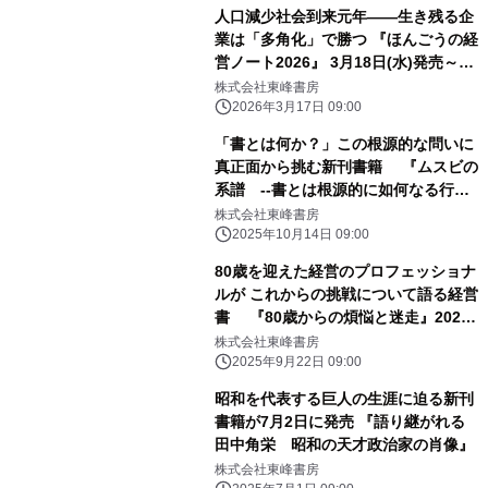
人口減少社会到来元年――生き残る企
業は「多角化」で勝つ 『ほんごうの経
営ノート2026』 3月18日(水)発売～シ
リーズ第16作～
株式会社東峰書房
2026年3月17日 09:00
「書とは何か？」この根源的な問いに
真正面から挑む新刊書籍 『ムスビの
系譜 --書とは根源的に如何なる行為
なのか』が 2025年10月15日発売
株式会社東峰書房
2025年10月14日 09:00
80歳を迎えた経営のプロフェッショナ
ルが これからの挑戦について語る経営
書 『80歳からの煩悩と迷走』2025
年9月24日(水)発売
株式会社東峰書房
2025年9月22日 09:00
昭和を代表する巨人の生涯に迫る新刊
書籍が7月2日に発売 『語り継がれる
田中角栄 昭和の天才政治家の肖像』
株式会社東峰書房