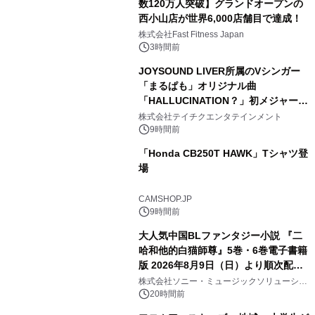
数120万人突破】グランドオープンの
西小山店が世界6,000店舗目で達成！
株式会社Fast Fitness Japan
3時間前
JOYSOUND LIVER所属のVシンガー
「まるぱも」オリジナル曲
「HALLUCINATION？」初メジャー配
信リリース決定！
株式会社テイチクエンタテインメント
9時間前
「Honda CB250T HAWK」Tシャツ登
場
CAMSHOP.JP
9時間前
大人気中国BLファンタジー小説 『二
哈和他的白猫師尊』5巻・6巻電子書籍
版 2026年8月9日（日）より順次配信
開始
株式会社ソニー・ミュージックソリューショ
ンズ
20時間前