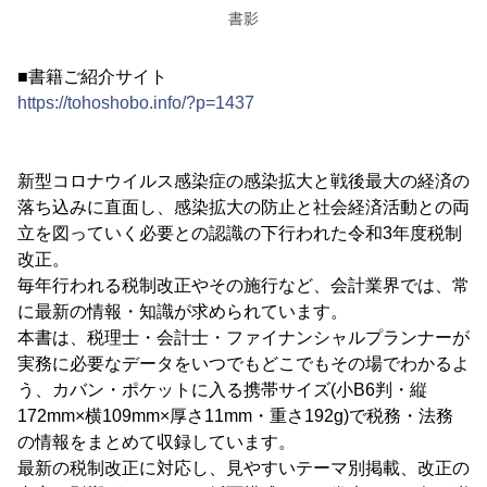
書影
■書籍ご紹介サイト
https://tohoshobo.info/?p=1437
新型コロナウイルス感染症の感染拡大と戦後最大の経済の
落ち込みに直面し、感染拡大の防止と社会経済活動との両
立を図っていく必要との認識の下行われた令和3年度税制
改正。
毎年行われる税制改正やその施行など、会計業界では、常
に最新の情報・知識が求められています。
本書は、税理士・会計士・ファイナンシャルプランナーが
実務に必要なデータをいつでもどこでもその場でわかるよ
う、カバン・ポケットに入る携帯サイズ(小B6判・縦
172mm×横109mm×厚さ11mm・重さ192g)で税務・法務
の情報をまとめて収録しています。
最新の税制改正に対応し、見やすいテーマ別掲載、改正の