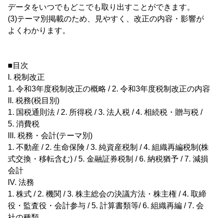
データをいつでもどこでも取り出すことができます。
(3)テーマ別掲載のため、見やすく、改正の内容・影響が
よくわかります。
■目次
I. 税制改正
1. 令和3年度税制改正の概略 / 2. 令和3年度税制改正の内容
II. 税務(税目別)
1. 国税通則法 / 2. 所得税 / 3. 法人税 / 4. 相続税・贈与税 /
5. 消費税
III. 税務・会計(テーマ別)
1. 不動産 / 2. 生命保険 / 3. 純資産税制 / 4. 組織再編税制(株
式交換・移転含む) / 5. 金融証券税制 / 6. 納税猶予 / 7. 減損
会計
IV. 法務
1. 株式 / 2. 機関 / 3. 株主総会の決議方法・株主権 / 4. 取締
役・監査役・会計参与 / 5. 計算書類等/ 6. 組織再編 / 7. 会
社の種類