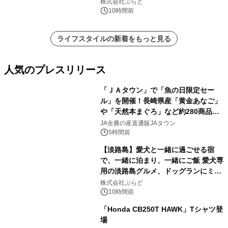
プール グランピングとトレーラーハウ
株式会社ぷらど
スの2施設で
10時間前
ライフスタイルの新着をもっと見る
人気のプレスリリース
「ＪＡタウン」で「魚の日限定セー
ル」を開催！長崎県産「黄金あなご」
や「天然本まぐろ」など約280商品を
1
販売！～毎月１０日の定例企画～
JA全農の産直通販JAタウン
5時間前
【淡路島】愛犬と一緒に過ごせる宿
で、一緒に泊まり、一緒にご飯 愛犬専
用の淡路島グルメ、ドッグランにミニ
2
プール グランピングとトレーラーハウ
株式会社ぷらど
スの2施設で
10時間前
「Honda CB250T HAWK」Tシャツ登
場