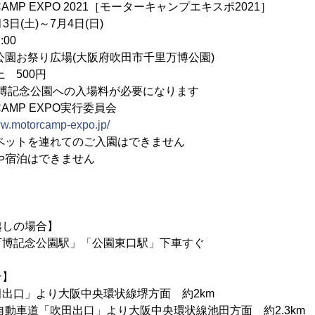
CAMP EXPO 2021［モーターキャンプエキスポ2021］
3日(土)～7月4日(日)
:00
園お祭り広場(大阪府吹田市千里万博公園)
 500円
公園への入場料が必要になります
AMP EXPO実行委員会
ww.motorcamp-expo.jp/
ペットを連れてのご入園はできません
や宿泊はできません
越しの場合】
万博記念公園駅」「公園東口駅」下車すぐ
合】
出口」より大阪中央環状線堺方面 約2km
自動車道「吹田出口」より大阪中央環状線池田方面 約2.3km