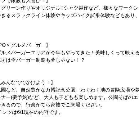
ンツで家族も大喜び！】
グリーン作りやオリジナルTシャツ製作など、様々なワークシ
できるスラックライン体験やキッズバイク試乗体験などもあり、
XPO × グルメバーガー】
ルメバーガーエリアが今年もやってきた！美味しくって映える
ん坊は全バーガー制覇も夢じゃない！？
族みんなででかけよう！】
園など、自然豊かな万博記念公園。わくわく池の冒険広場や夢
ナー(要予約)など、大人も子どもも楽しめます。公園そばの
できるので、行楽がてら家族でご来場ください。
テンツは6/1現在の内容です。