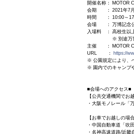
開催名称： MOTOR 
会期 ： 2021年7月
時間 ： 10:00～17
会場 ： 万博記念公
入場料 ： 高校生以上
※ 別途万博記念
主催 ： MOTOR C
URL ：
https://w
※ 公園規定により、
※ 園内でのキャンプ
■会場へのアクセス■
【公共交通機関でお
・大阪モノレール「
【お車でお越しの場
・中国自動車道「吹田
・名神高速道路/近畿