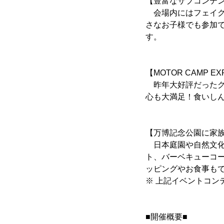
【豊富なサブコンテ
会場内にはフェイク
さなお子様でも参加
す。
【MOTOR CAMP E
昨年大好評だったグ
心も大満足！食いし
【万博記念公園に家
日本庭園や自然文化
ト、バーベキューコー
ッピングやお食事も
※ 上記イベントコン
■開催概要■