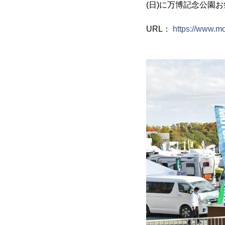
(日)に万博記念公園お祭
URL：
https://www.m