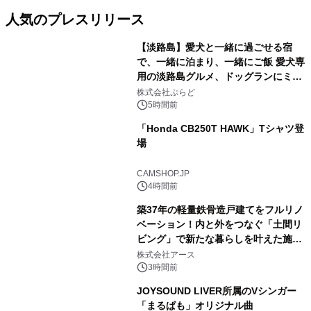
人気のプレスリリース
【淡路島】愛犬と一緒に過ごせる宿
で、一緒に泊まり、一緒にご飯 愛犬専
用の淡路島グルメ、ドッグランにミニ
1
プール グランピングとトレーラーハウ
株式会社ぷらど
スの2施設で
5時間前
「Honda CB250T HAWK」Tシャツ登
場
2
CAMSHOP.JP
4時間前
築37年の軽量鉄骨造戸建てをフルリノ
ベーション！内と外をつなぐ「土間リ
ビング」で新たな暮らしを叶えた施工
3
事例を株式会社アースが公開
株式会社アース
3時間前
JOYSOUND LIVER所属のVシンガー
「まるぱも」オリジナル曲