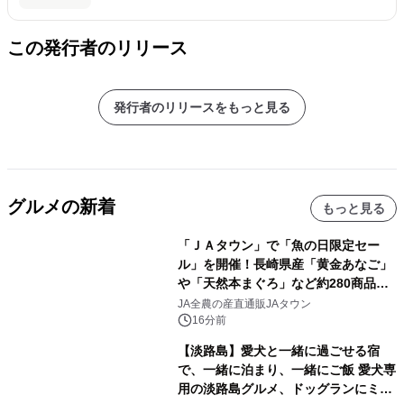
この発行者のリリース
発行者のリリースをもっと見る
グルメの新着
もっと見る
「ＪＡタウン」で「魚の日限定セー
ル」を開催！長崎県産「黄金あなご」
や「天然本まぐろ」など約280商品を
販売！～毎月１０日の定例企画～
JA全農の産直通販JAタウン
16分前
【淡路島】愛犬と一緒に過ごせる宿
で、一緒に泊まり、一緒にご飯 愛犬専
用の淡路島グルメ、ドッグランにミニ