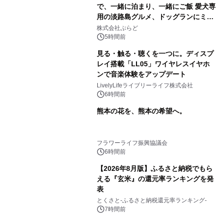
で、一緒に泊まり、一緒にご飯 愛犬専
用の淡路島グルメ、ドッグランにミニ
プール グランピングとトレーラーハウ
株式会社ぷらど
スの2施設で
5時間前
見る・触る・聴くを一つに。ディスプ
レイ搭載「LL05」ワイヤレスイヤホ
ンで音楽体験をアップデート
LivelyLifeライブリーライフ株式会社
6時間前
熊本の花を、熊本の希望へ。
フラワーライフ振興協議会
6時間前
【2026年8月版】ふるさと納税でもら
える『玄米』の還元率ランキングを発
表
とくさと-ふるさと納税還元率ランキング-
7時間前