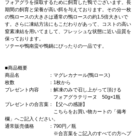
フォアグラを採取するために飼育した鴨でございます。長
期間の飼育と栄養が高い餌を与えております。その分一枚
の鴨ロースの大きさは通常の鴨ロースの約1.5倍大きいで
す。さらに凍結方法にもこだわりがあって、コストの高い
窒素凍結を用いてまして、フレッシュな状態に近い品質を
保っております。
ソテーや鴨南蛮や鴨鍋にぴったりの一品です。
■商品概要
商品名 ：マグレカナール(鴨ロース)
枚数 ：1枚から
プレゼント内容 ：解凍のみで召し上がって頂ける
フォアグラテリーヌ 50g×1瓶
プレゼントの合言葉：【父への感謝】
こちらをお買い物カートの「備考
欄」へご記入ください。
通常販売価格 ：790円／瓶
※合言葉をご記入のすべての方へプ