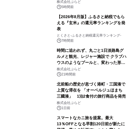
プール グランピングとトレーラーハウ
株式会社ぷらど
スの2施設で
5時間前
【2026年8月版】ふるさと納税でもら
える『玄米』の還元率ランキングを発
表
とくさと-ふるさと納税還元率ランキング-
7時間前
時間に追われず、丸ごと1日淡路島グ
ルメと観光、レジャー施設で クラブハ
ウスのようなプールと、変わった形の
サウナも 「THE BOXY AWAJI」のお
株式会社ぷらど
得な素泊まり連泊プランで
21時間前
北前船の歴史が息づく港町・三国湊で
上質な滞在を 「オーベルジュほまち
三國湊」 1泊2食付の旅行商品を発売
株式会社ぷらど
1日前
スマートなカニ旅を提案。最大
13％OFFとなる早割120日前が新たに