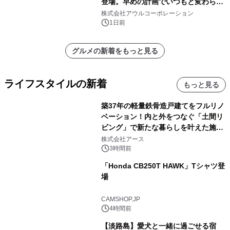
登場。早めの計画でいつもと変わらぬ
大人の冬旅を。ー夕日ヶ浦温泉「佳松
株式会社アウルコーポレーション
苑 別邸ふうか」ー
1日前
グルメの新着をもっと見る
ライフスタイルの新着
もっと見る
築37年の軽量鉄骨造戸建てをフルリノ
ベーション！内と外をつなぐ「土間リ
ビング」で新たな暮らしを叶えた施工
事例を株式会社アースが公開
株式会社アース
3時間前
「Honda CB250T HAWK」Tシャツ登
場
CAMSHOP.JP
4時間前
【淡路島】愛犬と一緒に過ごせる宿