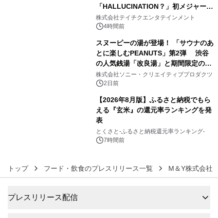
「HALLUCINATION？」初メジャー配
4
信リリース決定！
株式会社テイチクエンタテインメント
4時間前
スヌーピーの湯が登場！ 「サウナのあ
とに楽しむPEANUTS」第2弾 渋谷
の人気銭湯「改良湯」と期間限定のコ
5
ラボレーション サウナイキタイコラ
株式会社ソニー・クリエイティブプロダクツ
ボグッズも発売決定！
2日前
【2026年8月版】ふるさと納税でもら
える『玄米』の還元率ランキングを発
表
6
とくさと-ふるさと納税還元率ランキング-
7時間前
トップ
フード・飲食のプレスリリース一覧
M＆Y株式会社
プレスリリース配信