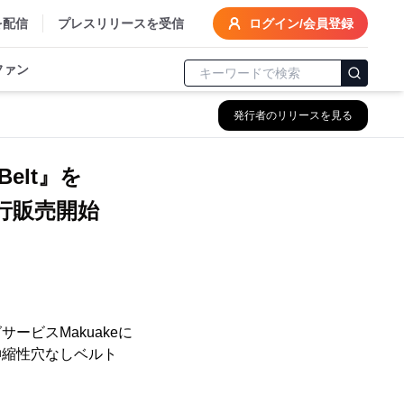
を配信
プレスリリースを受信
ログイン/会員登録
ファン
発行者のリリースを見る
elt』を
行販売開始
ービスMakuakeに
伸縮性穴なしベルト