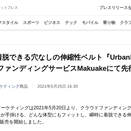
プレスリリース
アットプレス
フスタイル
スポーツ
ビジネス
テック
モバイル
乗り物
クラ
脱できる穴なしの伸縮性ベルト『UrbanB
ファンディングサービスMakuakeにて先
ケティング
商品
2021年5月25日 16:30
ケティングは2021年5月20日より、クラウドファンディングサ
d社が手掛ける、どんな体型にもフィットし、瞬時に着脱できる
の先行販売を開始しました。