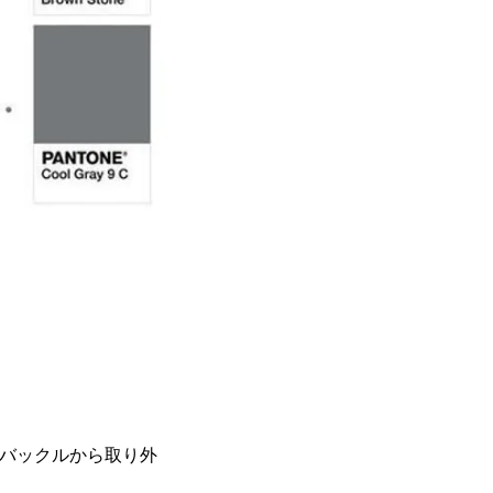
にバックルから取り外
。