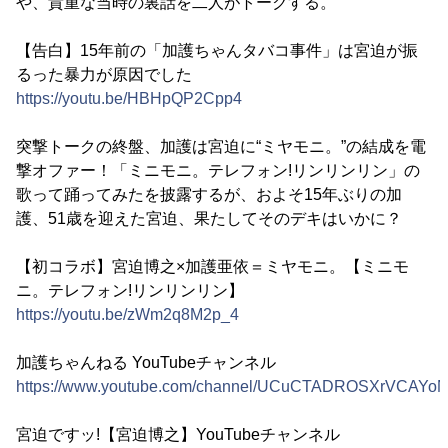
や、貴重な当時の裏話を二人がトークする。
【告白】15年前の「加護ちゃんタバコ事件」は宮迫が振
るった暴力が原因でした
https://youtu.be/HBHpQP2Cpp4
突撃トークの終盤、加護は宮迫に“ミヤモニ。”の結成を電
撃オファー！「ミニモニ。テレフォン!リンリンリン」の
歌って踊ってみたを披露するが、およそ15年ぶりの加
護、51歳を迎えた宮迫、果たしてそのデキはいかに？
【初コラボ】宮迫博之×加護亜依＝ミヤモニ。【ミニモ
ニ。テレフォン!リンリンリン】
https://youtu.be/zWm2q8M2p_4
加護ちゃんねる YouTubeチャンネル
https://www.youtube.com/channel/UCuCTADROSXrVCAYoNi
宮迫ですッ!【宮迫博之】YouTubeチャンネル