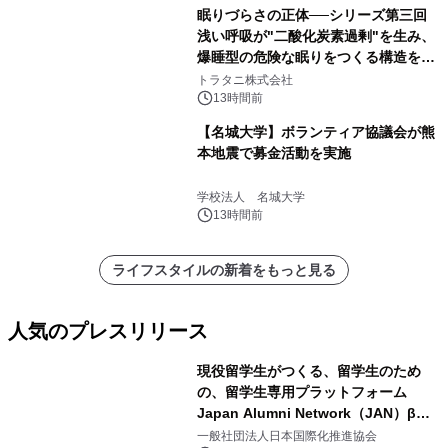
眠りづらさの正体──シリーズ第三回
浅い呼吸が"二酸化炭素過剰"を生み、
爆睡型の危険な眠りをつくる構造を解
説
トラタニ株式会社
13時間前
【名城大学】ボランティア協議会が熊
本地震で募金活動を実施
学校法人 名城大学
13時間前
ライフスタイルの新着をもっと見る
人気のプレスリリース
現役留学生がつくる、留学生のため
の、留学生専用プラットフォーム
Japan Alumni Network（JAN）β版
1
をリリース
一般社団法人日本国際化推進協会