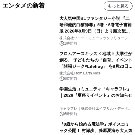
エンタメの新着
もっと見る
大人気中国BLファンタジー小説 『二
哈和他的白猫師尊』5巻・6巻電子書籍
版 2026年8月9日（日）より順次配信
開始
株式会社ソニー・ミュージックソリューショ
ンズ
1時間前
フロムアースキッズ × 地域 × 大学生が
創る、 子どもたちの「自育」イベント
「諸福ジーク×Lifehug」 を8月23日
(日)開催
株式会社From Earth Kids
6時間前
学園生活コミュニティ「キャラフレ」
｜2026『夏祭りイベント』のお知らせ
キャラフレ｜株式会社エイプリル・データ・
デザインズ
6時間前
『8歳から始める魔法学』ボイスコミ
ック公開！ 村瀬歩、藤原夏海ら大人気