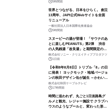
5時間前
世界とつながる、日本をひらく。 創立
13周年、JAPI公式Webサイトを全面
リニューアル
2
一般社団法人日本国際化推進協会
5時間前
スヌーピーの湯が登場！ 「サウナのあ
とに楽しむPEANUTS」第2弾 渋谷
の人気銭湯「改良湯」と期間限定のコ
3
ラボレーション サウナイキタイコラ
株式会社ソニー・クリエイティブプロダクツ
ボグッズも発売決定！
1日前
【令和8年8月8日】トリプル「8」の日
に発表！ ヨックモック・地域バージョ
ンの秋田デザイン缶が誕生 ～かわいい
4
秋田犬の子犬と秋田の四季と名所を巡
株式会社秋田ケーブルテレビ
るパッケージ～ 9月1日(火)秋田県内で
17時間前
販売開始
時間に追われず、丸ごと1日淡路島グ
ルメと観光、レジャー施設で クラブハ
ウスのようなプールと、変わった形の
5