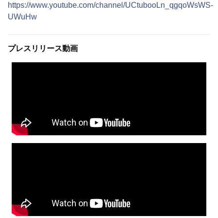
https://www.youtube.com/channel/UCtubooLn_qgqoWsWS-
UWuHw
プレスリリース動画