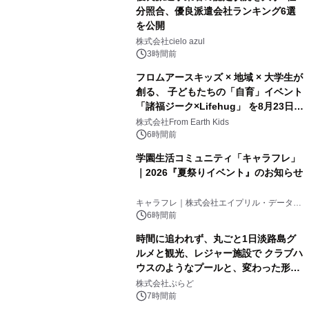
分照合、優良派遣会社ランキング6選
を公開
株式会社cielo azul
3時間前
フロムアースキッズ × 地域 × 大学生が
創る、 子どもたちの「自育」イベント
「諸福ジーク×Lifehug」 を8月23日
(日)開催
株式会社From Earth Kids
6時間前
学園生活コミュニティ「キャラフレ」
｜2026『夏祭りイベント』のお知らせ
キャラフレ｜株式会社エイプリル・データ・
デザインズ
6時間前
時間に追われず、丸ごと1日淡路島グ
ルメと観光、レジャー施設で クラブハ
ウスのようなプールと、変わった形の
サウナも 「THE BOXY AWAJI」のお
株式会社ぷらど
得な素泊まり連泊プランで
7時間前