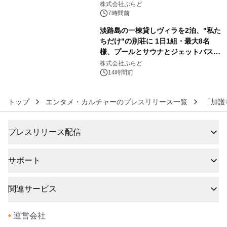
サウナも 「THE BOXY AWAJI」のお
株式会社ぷらど
得な素泊まり連泊プランで
7時間前
淡路島の一棟貸しヴィラを2泊、"私た
ちだけ"の別荘に 1日1組・最大8名
様、プールとサウナとジェットバス付
6
きで Villa Mon Temps AWAJIの連泊
株式会社ぷらど
素泊りプラン
14時間前
トップ
エンタメ・カルチャーのプレスリリース一覧
「加護
プレスリリース配信
サポート
関連サービス
•
運営会社