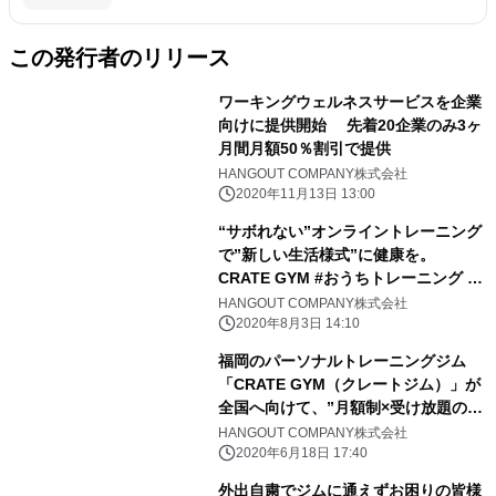
この発行者のリリース
ワーキングウェルネスサービスを企業
向けに提供開始 先着20企業のみ3ヶ
月間月額50％割引で提供
HANGOUT COMPANY株式会社
2020年11月13日 13:00
“サボれない”オンライントレーニング
で”新しい生活様式”に健康を。
CRATE GYM #おうちトレーニング 無
料体験プレゼントキャンペーンを開催
HANGOUT COMPANY株式会社
中!!
2020年8月3日 14:10
福岡のパーソナルトレーニングジム
「CRATE GYM（クレートジム）」が
全国へ向けて、”月額制×受け放題のオ
ンライングループトレーニング”をス
HANGOUT COMPANY株式会社
タート。初代会員募集のクラウドファ
2020年6月18日 17:40
ンディングを開始しました。
外出自粛でジムに通えずお困りの皆様