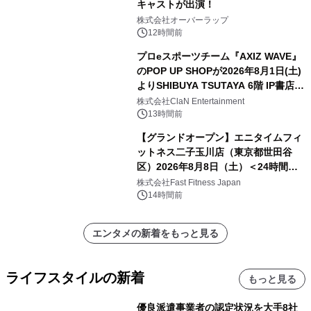
キャストが出演！
株式会社オーバーラップ
12時間前
プロeスポーツチーム『AXIZ WAVE』
のPOP UP SHOPが2026年8月1日(土)
よりSHIBUYA TSUTAYA 6階 IP書店で
開催決定！！
株式会社ClaN Entertainment
13時間前
【グランドオープン】エニタイムフィ
ットネス二子玉川店（東京都世田谷
区）2026年8月8日（土）＜24時間年
中無休のフィットネスジム＞
株式会社Fast Fitness Japan
14時間前
エンタメの新着をもっと見る
ライフスタイルの新着
もっと見る
優良派遣事業者の認定状況を大手8社