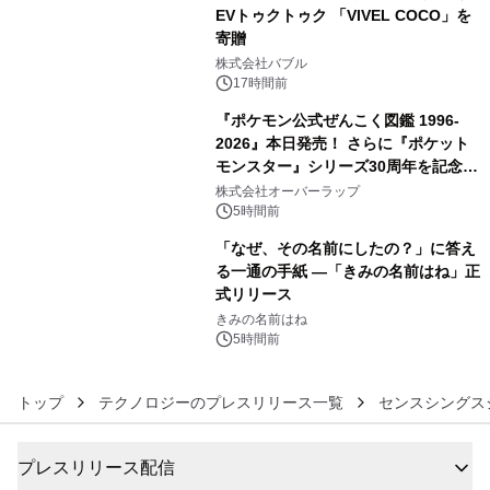
EVトゥクトゥク 「VIVEL COCO」を
寄贈
4
株式会社バブル
17時間前
『ポケモン公式ぜんこく図鑑 1996-
2026』本日発売！ さらに『ポケット
モンスター』シリーズ30周年を記念し
5
た画集『ポケットモンスター ビジュア
株式会社オーバーラップ
ルアートブック』の発売決定！ 2026
5時間前
年12月18日（金）、3冊同時発売！
「なぜ、その名前にしたの？」に答え
る一通の手紙 ―「きみの名前はね」正
式リリース
6
きみの名前はね
5時間前
トップ
テクノロジーのプレスリリース一覧
センスシングス
プレスリリース配信