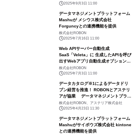
2025年9月3日 11:00
データマネジメントプラットフォーム
Mashuが メシウス株式会社
Forguncyとの連携機能を提供
株式会社ROBON
2025年7月16日 11:00
Web APIサーバー自動生成
SaaS「Veleta」に 生成したAPIを呼び
出すWebアプリ自動生成オプションが
追加
株式会社ROBON
2025年7月3日 11:00
データカタログ※1によるデータドリ
ブン経営を推進！ ROBONとアステリ
アが協業 データマネジメントプラッ
トフォーム「Mashu」が ASTERIA
株式会社ROBON、アステリア株式会社
Warpと連携 企業が保有する情報資
2025年4月23日 11:30
産のメタデータ※2の一元管理＆見え
データマネジメントプラットフォーム
る化へ
Mashuがサイボウズ株式会社 kintone
との連携機能を提供