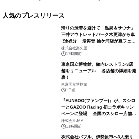
人気のプレスリリース
帰りの渋滞を避けて「温泉＆サウナ」
三井アウトレットパーク木更津から車
で約5分 湯舞音 袖ケ浦店が夏フェア
1
メニューを提供
株式会社楽久屋
17時間前
東京国立博物館、館内レストラン3店
舗をリニューアル 各店舗の詳細を発
表！
2
東京国立博物館
1日前
『FUNBOO(ファンブー)』が、スシロ
ーとGAZOO Racing 初コラボキャン
ペーンに登場 全国のスシロー店舗で
3
GR 4車種の FUNBOO(ミニカー)付き
株式会社JAM
メニューが展開されます
11時間前
株式会社バブル、伊勢原市へ3人乗り