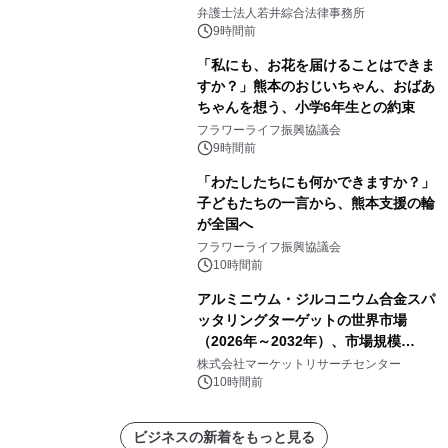
弁護士法人若井綜合法律事務所
9時間前
「私にも、お花を届けることはできま
すか？」熊本のおじいちゃん、おばあ
ちゃんを想う、小学6年生との約束
フラワーライフ振興協議会
9時間前
「わたしたちにも何かできますか？」
子どもたちの一言から、熊本支援の輪
が全国へ
フラワーライフ振興協議会
10時間前
アルミニウム・ジルコニウム合金スパ
ッタリングターゲットの世界市場
（2026年～2032年）、市場規模
（0.995、0.999、その他）・分析レポ
株式会社マーケットリサーチセンター
ートを発表
10時間前
ビジネスの新着をもっと見る