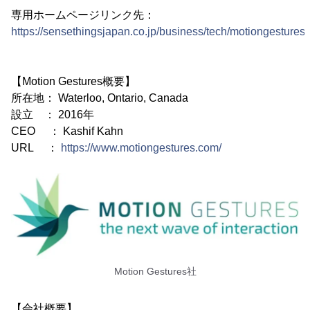
専用ホームページリンク先：
https://sensethingsjapan.co.jp/business/tech/motiongestures/
【Motion Gestures概要】
所在地： Waterloo, Ontario, Canada
設立 ： 2016年
CEO ： Kashif Kahn
URL ：
https://www.motiongestures.com/
Motion Gestures社
【会社概要】