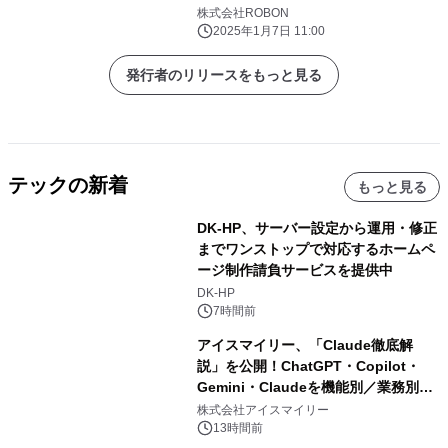
株式会社ROBON
2025年1月7日 11:00
発行者のリリースをもっと見る
テックの新着
もっと見る
DK-HP、サーバー設定から運用・修正
までワンストップで対応するホームペ
ージ制作請負サービスを提供中
DK-HP
7時間前
アイスマイリー、「Claude徹底解
説」を公開！ChatGPT・Copilot・
Gemini・Claudeを機能別／業務別に
比較―自社に合う生成AIの選び方がわ
株式会社アイスマイリー
かる実践ガイド
13時間前