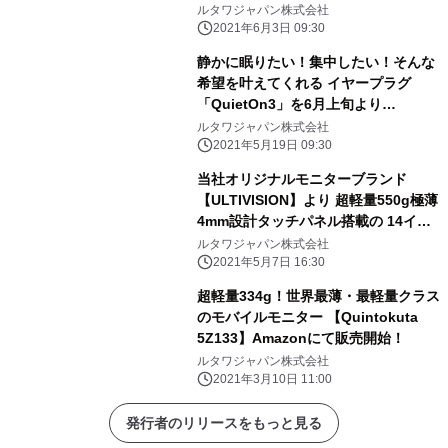
で300万円を達成！ 7月9日までプロジ
ルタワジャパン株式会社
ェクト実施中
2021年6月3日 09:30
静かに眠りたい！集中したい！そんな
希望を叶えてくれる イヤープラグ
「QuietOn3」を6月上旬より
Makuakeにて先行販売開始！
ルタワジャパン株式会社
2021年5月19日 09:30
当社オリジナルモニターブランド
【ULTIVISION】より 超軽量550g極薄
4mm設計タッチパネル搭載の 14イン
チ4Kモニター【ULTIVISION U14RT-
ルタワジャパン株式会社
4K】を Amazonにて5月下旬から販売
2021年5月7日 16:30
開始！
超軽量334g！世界最薄・最軽量クラス
のモバイルモニター 【Quintokuta
5Z133】Amazonにて販売開始！
ルタワジャパン株式会社
2021年3月10日 11:00
発行者のリリースをもっと見る