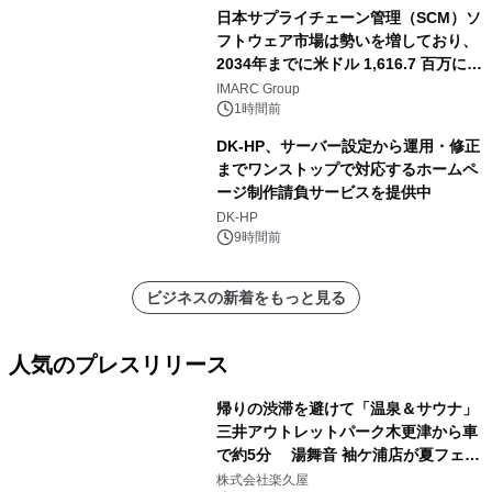
日本サプライチェーン管理（SCM）ソ
フトウェア市場は勢いを増しており、
2034年までに米ドル 1,616.7 百万に達
し、CAGR 3.42%で成長すると予測
IMARC Group
1時間前
DK-HP、サーバー設定から運用・修正
までワンストップで対応するホームペ
ージ制作請負サービスを提供中
DK-HP
9時間前
ビジネスの新着をもっと見る
人気のプレスリリース
帰りの渋滞を避けて「温泉＆サウナ」
三井アウトレットパーク木更津から車
で約5分 湯舞音 袖ケ浦店が夏フェア
1
メニューを提供
株式会社楽久屋