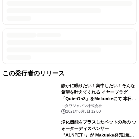
この発行者のリリース
静かに眠りたい！集中したい！そんな
希望を叶えてくれる イヤープラグ
「QuietOn3」をMakuakeにて 本日
2021年6月5日より販売開始いたしま
ルタワジャパン株式会社
した。
2021年6月5日 12:00
浄化機能をプラスしたペットの為の ウ
ォーターディスペンサー
『ALNPET+』が Makuake発売1週間