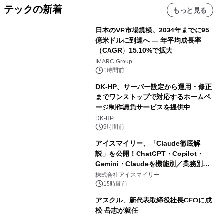
テックの新着
もっと見る
日本のVR市場規模、2034年までに95
億米ドルに到達へ ― 年平均成長率
（CAGR）15.10%で拡大
IMARC Group
1時間前
DK-HP、サーバー設定から運用・修正
までワンストップで対応するホームペ
ージ制作請負サービスを提供中
DK-HP
9時間前
アイスマイリー、「Claude徹底解
説」を公開！ChatGPT・Copilot・
Gemini・Claudeを機能別／業務別に
比較―自社に合う生成AIの選び方がわ
株式会社アイスマイリー
かる実践ガイド
15時間前
アスクル、新代表取締役社長CEOに成
松 岳志が就任