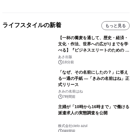
ライフスタイルの新着
もっと見る
【一杯の蕎麦を通して、歴史・経済・
文化・作法、世界への広がりまでを学
べる】『ビジネスエリートのための 教
養としての蕎麦』2026年8月25日
あさ出版
（火）発売
18分前
「なぜ、その名前にしたの？」に答え
る一通の手紙 ―「きみの名前はね」正
式リリース
きみの名前はね
7時間前
主婦が「10時から16時まで」で働ける
派遣求人の実態調査を公開
株式会社cielo azul
9時間前