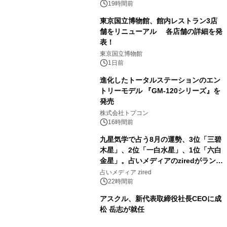
19時間前
東京国立博物館、館内レストラン3店
舗をリニューアル 各店舗の詳細を発
表！
2
東京国立博物館
1日前
進化したトータルステーションのエン
トリーモデル 『GM-120シリーズ』を
発売
3
株式会社トプコン
16時間前
九星気学で占う8月の運勢、3位「三碧
木星」、2位「一白水星」、1位「六白
金星」。占いメディアのziredがランキ
4
ングを発表
占いメディア zired
22時間前
アスクル、新代表取締役社長CEOに成
松 岳志が就任
5