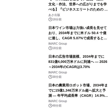
文化・作法、世界への広がりまでを学
べる】『ビジネスエリートのための 教
養としての蕎麦』2026年8月25日
あさ出版
（火）発売
18分前
日本ワイン市場は力強い成長を見せて
おり、2034年までに米ドル 50.4 十億
に達し、CAGR 5.07%で成長すると予
測
IMARC Group
18分前
日本の広告市場規模、2034年までに
831億4,000万米ドルに到達へ ― 2026
～2034年のCAGRは3.70%
IMARC Group
38分前
日本の農業用ロボット市場、2034年ま
でに15億1,346万米ドル超へ拡大と予
測 ― 年平均成長率（CAGR）14.9%を
記録
IMARC Group
48分前