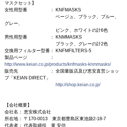
マスクセット】
女性用型番 ： KNFMASKS
ベージュ、ブラック、ブルー、
グレー、
ピンク、ホワイトの計6色
男性用型番 ： KNMMASKS
ブラック、グレーの計2色
交換用フィルター型番： KNFMFILTERS-5
製品ページ ：
http://www.keian.co.jp/products/knfmasks-knmmasks/
販売先 ： 全国量販店及び恵安直営ショッ
プ「KEIAN DIRECT」
http://shop.keian.co.jp/
【会社概要】
会社名： 恵安株式会社
所在地： 〒170-0013 東京都豊島区東池袋2-18-7
代表者： 代表取締役 黄 安信