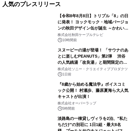
人気のプレスリリース
【令和8年8月8日】トリプル「8」の日
に発表！ ヨックモック・地域バージョ
ンの秋田デザイン缶が誕生 ～かわいい
1
秋田犬の子犬と秋田の四季と名所を巡
株式会社秋田ケーブルテレビ
るパッケージ～ 9月1日(火)秋田県内で
10時間前
販売開始
スヌーピーの湯が登場！ 「サウナのあ
とに楽しむPEANUTS」第2弾 渋谷
の人気銭湯「改良湯」と期間限定のコ
2
ラボレーション サウナイキタイコラ
株式会社ソニー・クリエイティブプロダクツ
ボグッズも発売決定！
1日前
『8歳から始める魔法学』ボイスコミ
ック公開！ 村瀬歩、藤原夏海ら大人気
キャストが出演！
3
株式会社オーバーラップ
5時間前
淡路島の一棟貸しヴィラを2泊、"私た
ちだけ"の別荘に 1日1組・最大8名
様、プールとサウナとジェットバス付