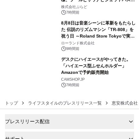
4
きで Villa Mon Temps AWAJIの連泊
株式会社ぷらど
素泊りプラン
7時間前
8月8日は音楽シーンに革新をもたらし
た 伝説のリズムマシン「TR-808」を
祝う日 ～Roland Store Tokyoで実機
5
を展示しての 記念キャンペーンを開
ローランド株式会社
催 英国ラジオ「NTS」の 特別プログ
9時間前
ラムや、「TR-808」を愛する伝説的
デスクにハイエースがやってきた。
アーティストを フィーチャーしたアニ
「ハイエース型ふせんホルダー」
メーションを公開～
Amazonで予約販売開始
6
CAMSHOP.JP
7時間前
トップ
ライフスタイルのプレスリリース一覧
恵安株式会社
プレスリリース配信
サポート