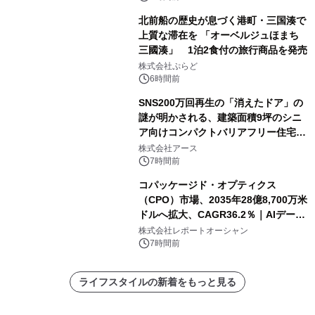
北前船の歴史が息づく港町・三国湊で
上質な滞在を 「オーベルジュほまち
三國湊」 1泊2食付の旅行商品を発売
株式会社ぷらど
6時間前
SNS200万回再生の「消えたドア」の
謎が明かされる、建築面積9坪のシニ
ア向けコンパクトバリアフリー住宅が
誕生
株式会社アース
7時間前
コパッケージド・オプティクス
（CPO）市場、2035年28億8,700万米
ドルへ拡大、CAGR36.2％｜AIデータ
センター・高速光通信需要が成長を加
株式会社レポートオーシャン
速
7時間前
ライフスタイルの新着をもっと見る