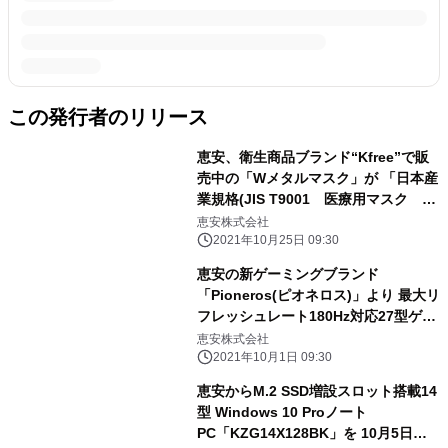
この発行者のリリース
恵安、衛生商品ブランド“Kfree”で販
売中の「Wメタルマスク」が 「日本産
業規格(JIS T9001 医療用マスク ク
ラスII)」の 適合番号を取得
恵安株式会社
2021年10月25日 09:30
恵安の新ゲーミングブランド
「Pioneros(ピオネロス)」より 最大リ
フレッシュレート180Hz対応27型ゲー
ミングモニター 『KPGM270』を10月
恵安株式会社
9日に全国ショップで発売
2021年10月1日 09:30
恵安からM.2 SSD増設スロット搭載14
型 Windows 10 Proノート
PC「KZG14X128BK」を 10月5日よ