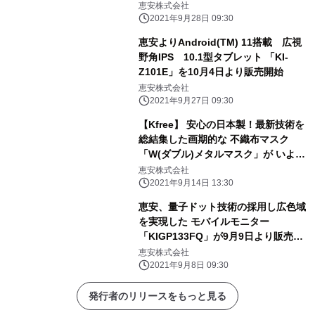
り販売開始
恵安株式会社
2021年9月28日 09:30
恵安よりAndroid(TM) 11搭載 広視
野角IPS 10.1型タブレット 「KI-
Z101E」を10月4日より販売開始
恵安株式会社
2021年9月27日 09:30
【Kfree】 安心の日本製！最新技術を
総結集した画期的な 不織布マスク
「W(ダブル)メタルマスク」が いよい
よ9月14日より発売！！
恵安株式会社
2021年9月14日 13:30
恵安、量子ドット技術の採用し広色域
を実現した モバイルモニター
「KIGP133FQ」が9月9日より販売開
始 ～便利なカバースタンド＆レザー
恵安株式会社
ケース付き～
2021年9月8日 09:30
発行者のリリースをもっと見る