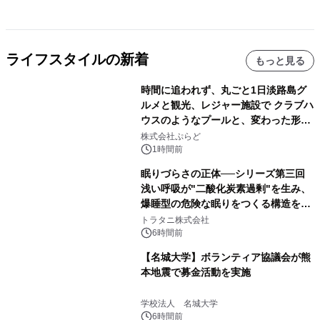
ライフスタイルの新着
もっと見る
時間に追われず、丸ごと1日淡路島グ
ルメと観光、レジャー施設で クラブハ
ウスのようなプールと、変わった形の
サウナも 「THE BOXY AWAJI」のお
株式会社ぷらど
得な素泊まり連泊プランで
1時間前
眠りづらさの正体──シリーズ第三回
浅い呼吸が"二酸化炭素過剰"を生み、
爆睡型の危険な眠りをつくる構造を解
説
トラタニ株式会社
6時間前
【名城大学】ボランティア協議会が熊
本地震で募金活動を実施
学校法人 名城大学
6時間前