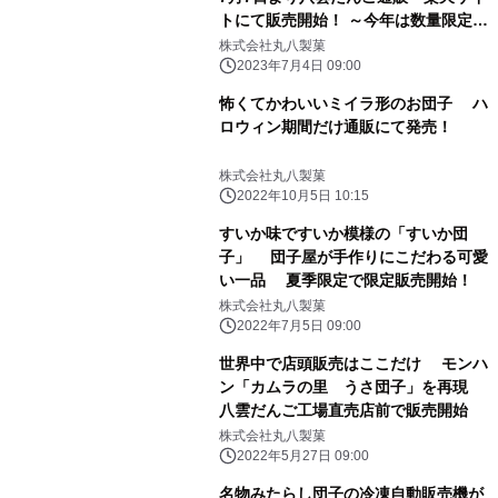
トにて販売開始！ ～今年は数量限定す
いか柄パッケージが登場～
株式会社丸八製菓
2023年7月4日 09:00
怖くてかわいいミイラ形のお団子 ハ
ロウィン期間だけ通販にて発売！
株式会社丸八製菓
2022年10月5日 10:15
すいか味ですいか模様の「すいか団
子」 団子屋が手作りにこだわる可愛
い一品 夏季限定で限定販売開始！
株式会社丸八製菓
2022年7月5日 09:00
世界中で店頭販売はここだけ モンハ
ン「カムラの里 うさ団子」を再現
八雲だんご工場直売店前で販売開始
株式会社丸八製菓
2022年5月27日 09:00
名物みたらし団子の冷凍自動販売機が