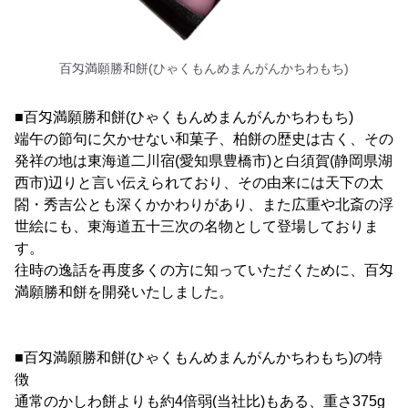
百匁満願勝和餅(ひゃくもんめまんがんかちわもち)
■百匁満願勝和餅(ひゃくもんめまんがんかちわもち)
端午の節句に欠かせない和菓子、柏餅の歴史は古く、その
発祥の地は東海道二川宿(愛知県豊橋市)と白須賀(静岡県湖
西市)辺りと言い伝えられており、その由来には天下の太
閤・秀吉公とも深くかかわりがあり、また広重や北斎の浮
世絵にも、東海道五十三次の名物として登場しておりま
す。
往時の逸話を再度多くの方に知っていただくために、百匁
満願勝和餅を開発いたしました。
■百匁満願勝和餅(ひゃくもんめまんがんかちわもち)の特
徴
通常のかしわ餅よりも約4倍弱(当社比)もある、重さ375g