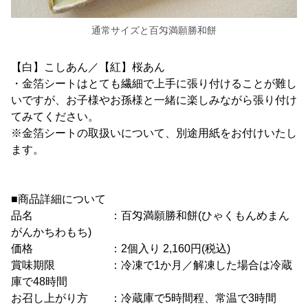
通常サイズと百匁満願勝和餅
【白】こしあん／【紅】桜あん
・金箔シートはとても繊細で上手に張り付けることが難し
いですが、お子様やお孫様と一緒に楽しみながら張り付け
てみてください。
※金箔シートの取扱いについて、別途用紙をお付けいたし
ます。
■商品詳細について
品名 ：百匁満願勝和餅(ひゃくもんめまん
がんかちわもち)
価格 ：2個入り 2,160円(税込)
賞味期限 ：冷凍で1か月／解凍した場合は冷蔵
庫で48時間
お召し上がり方 ：冷蔵庫で5時間程、常温で3時間