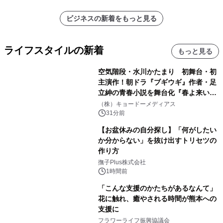
ビジネスの新着をもっと見る
ライフスタイルの新着
もっと見る
空気階段・水川かたまり 初舞台・初
主演作！朝ドラ『ブギウギ』作者・足
立紳の青春小説を舞台化『春よ来い、
マジで来い』キービジュアル解禁！
（株）キョードーメディアス
31分前
【お盆休みの自分探し】「何がしたい
か分からない」を抜け出すトリセツの
作り方
撫子Plus株式会社
1時間前
「こんな支援のかたちがあるなんて」
花に触れ、癒やされる時間が熊本への
支援に
フラワーライフ振興協議会