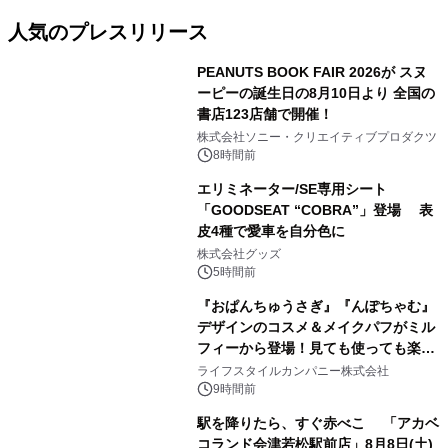
人気のプレスリリース
PEANUTS BOOK FAIR 2026が スヌ
ーピーの誕生日の8月10日より 全国の
書店123店舗で開催！
1
株式会社ソニー・クリエイティブプロダクツ
8時間前
エリミネーター/SE専用シート
「GOODSEAT “COBRA”」登場 表
皮4種で愛車を自分色に
2
株式会社グッズ
5時間前
『おぱんちゅうさぎ』『んぽちゃむ』
デザインのコスメ＆メイクパフがミル
フィーから登場！見ても使っても楽し
3
い、ポップでキュートなコレクショ
ライフスタイルカンパニー株式会社
ン。
9時間前
駅を降りたら、すぐ赤べこ 「アカベ
コランド会津若松駅前店」8月8日(土)