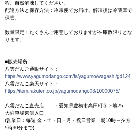
程、自然解凍してください。
配達方法と保存方法：冷凍便でお届け。解凍後は冷蔵庫で
保管。
数量限定！たくさんご用意しておりますが在庫数限りとな
ります。
■販売場所
八雲だんご通販サイト：
https://www.yagumodango.com/fs/yagumo/wagashi/gd124
八雲だんご楽天サイト：
https://item.rakuten.co.jp/yagumodango08/10000075/
八雲だんご直売店 ：愛知県豊橋市高田町字下地25-1
大駐車場東側入口
(営業日：毎週 金・土・日・月・祝日営業 朝10時～夕方
5時30分まで)