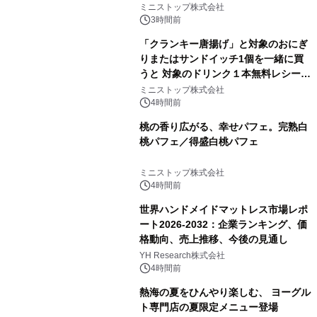
ミニストップ株式会社
3時間前
「クランキー唐揚げ」と対象のおにぎ
りまたはサンドイッチ1個を一緒に買
うと 対象のドリンク１本無料レシート
クーポンもらえる！※1
ミニストップ株式会社
4時間前
桃の香り広がる、幸せパフェ。完熟白
桃パフェ／得盛白桃パフェ
ミニストップ株式会社
4時間前
世界ハンドメイドマットレス市場レポ
ート2026-2032：企業ランキング、価
格動向、売上推移、今後の見通し
YH Research株式会社
4時間前
熱海の夏をひんやり楽しむ、 ヨーグル
ト専門店の夏限定メニュー登場