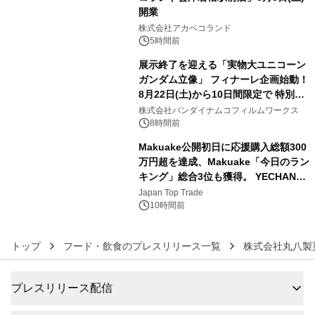
開業
4
株式会社アカベコランド
5時間前
展示終了を迎える「実物大ユニコーン
ガンダム立像」 フィナーレ企画始動！
8月22日(土)から10日間限定で 特別映
5
像『UNICORN GUNDAM Statue ―
株式会社バンダイナムコフィルムワークス
BEYOND POSSIBILITY ―』を上映！
8時間前
Makuake公開初日に応援購入総額300
万円超を達成、Makuake「今日のラン
キング」総合3位も獲得。 YECHAN音
6
浴シンギングボウル第2弾の大型サイ
Japan Top Trade
ズ（XL・2XL・3XL）を先行販売中
10時間前
トップ
フード・飲食のプレスリリース一覧
株式会社丸八製
プレスリリース配信