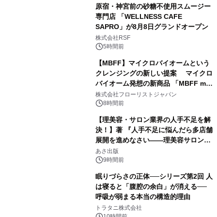
原宿・神宮前の砂糖不使用スムージー
専門店 「WELLNESS CAFE
SAPRO」が8月8日グランドオープン
株式会社RSF
5時間前
【MBFF】マイクロバイオームという
クレンジングの新しい提案 マイクロ
バイオーム発想の新商品 「MBFF mb
クレンジングPRO」を2026年8月6日
株式会社フローリストジャパン
発売
8時間前
【理美容・サロン業界の人手不足を解
決！】著 『人手不足に悩んだら多店舗
展開を進めなさい――理美容サロン
「多店舗展開」の教科書』2026年8月
あさ出版
24日（月）発売
9時間前
眠りづらさの正体──シリーズ第2回 人
は寝ると「腹腔の余白」が消える──
呼吸が弱まる本当の構造的理由
トラタニ株式会社
10時間前