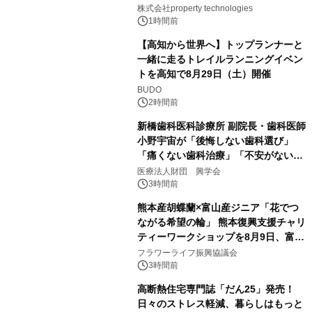
PropTechはどう組み替えるか）｜
株式会社property technologies
PropTech-Lab
1時間前
【高知から世界へ】トップランナーと
一緒に走るトレイルランニングイベン
トを高知で8月29日（土）開催
BUDO
2時間前
新橋歯科医科診療所 副院長・歯科医師
小野宇宙が「後悔しない歯科選び」
「痛くない歯科治療」「不安がない治
療計画」をテーマに専門監修
医療法人財団 興学会
3時間前
熊本産胡蝶蘭×富山産ジニア「花でつ
ながる希望の輪」 熊本復興支援チャリ
ティーワークショップを8月9日、富
山・射水で開催
フラワーライフ振興協議会
3時間前
高断熱住宅専門誌「だん25」発売！
日々のストレス軽減、暮らしはもっと