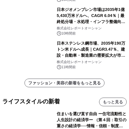
日本ジオメンブレン市場は2035年1億
5,430万米ドルへ、CAGR 6.04％｜最
終処分場・水処理・インフラ整備向け
需要拡大
株式会社レポートオーシャン
10時間前
日本ステンレス鋼市場、2035年190万
トン米ドルへ成長｜CAGR3.47％、建
設・自動車・製造業の需要拡大が市場
を牽引
株式会社レポートオーシャン
11時間前
ファッション・美容の新着をもっと見る
ライフスタイルの新着
もっと見る
住まいを選び直す自由 ー住宅流動性と
人生設計の経済学ー （第４回：取引の
重さの経済学──情報・信頼・制度を