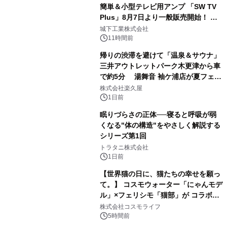
簡単＆小型テレビ用アンプ 「SW TV
Plus」8月7日より一般販売開始！ ケ
2
ーブル1本つなぐだけ、テレビの音が
城下工業株式会社
ぐっと豊かに
11時間前
帰りの渋滞を避けて「温泉＆サウナ」
三井アウトレットパーク木更津から車
で約5分 湯舞音 袖ケ浦店が夏フェア
3
メニューを提供
株式会社楽久屋
1日前
眠りづらさの正体──寝ると呼吸が弱
くなる"体の構造"をやさしく解説する
シリーズ第1回
4
トラタニ株式会社
1日前
【世界猫の日に、猫たちの幸せを願っ
て。】 コスモウォーター「にゃんモデ
ル」×フェリシモ「猫部」が コラボキ
5
ャンペーンを実施
株式会社コスモライフ
5時間前