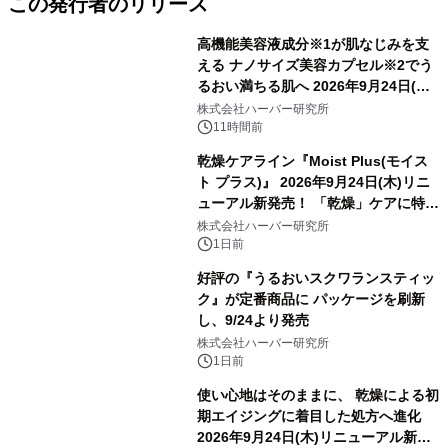
この発行者のリリース
高機能美容液成分※1が肌なじみを支
える ナノサイズ美容カプセル※2でう
るおい満ちる肌へ 2026年9月24日(木)
よりリニューアル新発売 『ディープモ
株式会社ハーバー研究所
イストセラム』
11時間前
乾燥ケアライン『Moist Plus(モイス
ト プラス)』 2026年9月24日(木)リニ
ューアル新発売！ 「乾燥」ケアに特化
し、ライン使いで潤いに満ちた肌へ
株式会社ハーバー研究所
1日前
好評の『うるおいスクワランスティッ
ク』が定番商品に パッケージを刷新
し、9/24より発売
株式会社ハーバー研究所
1日前
使い心地はそのままに、 乾燥による初
期エイジングに着目した処方へ進化
2026年9月24日(木)リニューアル新発