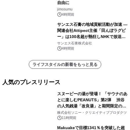
自由に
jimosumu
4時間前
サンエス石膏の地域貢献活動が加速 ―
関連会社Attipect主催「田んぼラグビ
ー」は100名超が熱狂しNHKで放送さ
れました。
サンエス石膏株式会社
4時間前
ライフスタイルの新着をもっと見る
人気のプレスリリース
スヌーピーの湯が登場！ 「サウナのあ
とに楽しむPEANUTS」第2弾 渋谷
の人気銭湯「改良湯」と期間限定のコ
1
ラボレーション サウナイキタイコラ
株式会社ソニー・クリエイティブプロダクツ
ボグッズも発売決定！
11時間前
Makuakeで目標1341％を突破した超