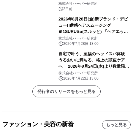
売！ ハリ・つや満ちる、3D成分※1配
株式会社ハーバー研究所
合のジェルクリーム 『モイスチャーエ
2日前
ッセンスリッチジェル』
2026年8月28日(金)新ブランド・デビ
ュー! 瞬感ヘアスムージング
※1SURUtto(スルッと) 「ヘアエッセ
ンスオイル」「ヘアトリートメントミ
株式会社ハーバー研究所
スト」 全国のロフト※2・PLAZA※2
2026年7月28日 13:00
にて販売スタート！
自宅で叶う、至福のヘッドスパ体験
うるおいに満ちる、格上の頭皮ケア
へ 2026年9月24日(木)より数量限定
発売！ 『地肌マッサージクレンズ』
株式会社ハーバー研究所
2026年7月22日 13:00
発行者のリリースをもっと見る
ファッション・美容の新着
もっと見る