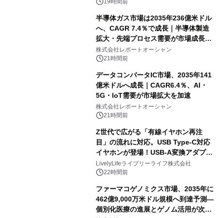
19時間前
半導体ガス市場は2035年236億米ドル
へ、CAGR 7.4％で成長｜半導体製造
拡大・先端プロセス需要が市場成長を
加速
株式会社レポートオーシャン
21時間前
データコンバータIC市場、2035年141
億米ドルへ成長｜CAGR6.4％、AI・
5G・IoT需要が市場拡大を加速
株式会社レポートオーシャン
21時間前
Z世代で広がる「有線イヤホン再注
目」の流れに対応。USB Type-C対応
イヤホンが登場！USB-A変換アダプタ
ー付きでスマホからパソコンまで幅広
LivelyLifeライブリーライフ株式会社
く活用可能
22時間前
ファーマコゲノミクス市場、2035年に
462億9,000万米ドル規模へ到達予測―
個別化医療の進展とゲノム活用が次世