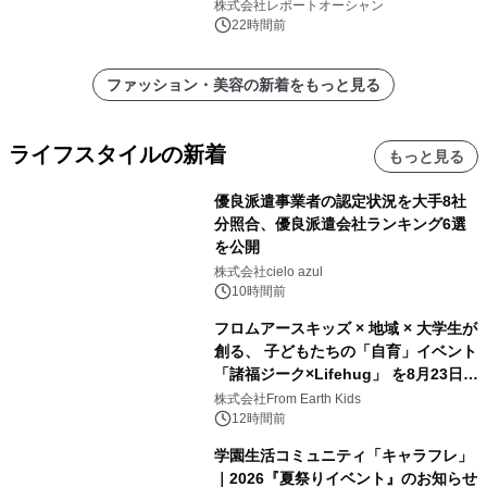
代ヘルスケア投資を加速
株式会社レポートオーシャン
22時間前
ファッション・美容の新着をもっと見る
ライフスタイルの新着
もっと見る
優良派遣事業者の認定状況を大手8社
分照合、優良派遣会社ランキング6選
を公開
株式会社cielo azul
10時間前
フロムアースキッズ × 地域 × 大学生が
創る、 子どもたちの「自育」イベント
「諸福ジーク×Lifehug」 を8月23日
(日)開催
株式会社From Earth Kids
12時間前
学園生活コミュニティ「キャラフレ」
｜2026『夏祭りイベント』のお知らせ