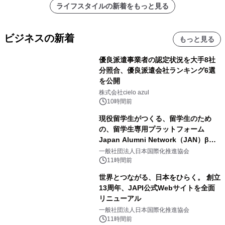
ライフスタイルの新着をもっと見る
ビジネスの新着
もっと見る
優良派遣事業者の認定状況を大手8社
分照合、優良派遣会社ランキング6選
を公開
株式会社cielo azul
10時間前
現役留学生がつくる、留学生のため
の、留学生専用プラットフォーム
Japan Alumni Network（JAN）β版
をリリース
一般社団法人日本国際化推進協会
11時間前
世界とつながる、日本をひらく。 創立
13周年、JAPI公式Webサイトを全面
リニューアル
一般社団法人日本国際化推進協会
11時間前