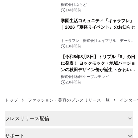
4
サウナも 「THE BOXY AWAJI」のお
株式会社ぷらど
得な素泊まり連泊プランで
14時間前
学園生活コミュニティ「キャラフレ」
｜2026『夏祭りイベント』のお知らせ
5
キャラフレ｜株式会社エイプリル・データ・
デザインズ
13時間前
【令和8年8月8日】トリプル「8」の日
に発表！ ヨックモック・地域バージョ
ンの秋田デザイン缶が誕生 ～かわいい
6
秋田犬の子犬と秋田の四季と名所を巡
株式会社秋田ケーブルテレビ
るパッケージ～ 9月1日(火)秋田県内で
23時間前
販売開始
トップ
ファッション・美容のプレスリリース一覧
インター
プレスリリース配信
サポート