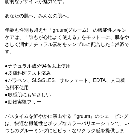
能的なデザインが魅力です。
あなたの肌へ、みんなの肌へ。
年齢も性別も超えた「gruum(グルーム)」の機能性スキン
ケアは、「誰もが心地よく使える」をモットーに、肌をや
さしく潤すナチュラル素材をシンプルに配合した自然派で
す。
●ナチュラル成分94％以上使用
●皮膚科医テスト済み
●パラベン、SLS/SLES、サルフェート、EDTA、人口着
色料不使用
●敏感肌にもやさしい
●動物実験フリー
バスタイムを鮮やかに演出する『gruum』のシェービング
は、快適な機能性とポップなカラーバリエーションで、い
つものグルーミングにビビットなワクワク感を提供しま