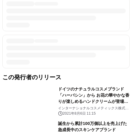
この発行者のリリース
ドイツのナチュラルコスメブランド
「ハーバシン」から お花の華やかな香
りが楽しめるハンドクリームが登場！
『ウェルネスシリーズ』9/1先行販売
インターナショナルコスメティックス株式会
社
開始
2021年8月6日 11:15
誕生から累計100万個以上を売上げた
急成長中のスキンケアブランド