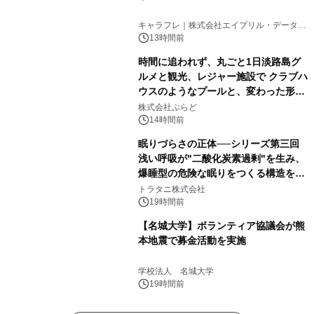
キャラフレ｜株式会社エイプリル・データ・
デザインズ
13時間前
時間に追われず、丸ごと1日淡路島グ
ルメと観光、レジャー施設で クラブハ
ウスのようなプールと、変わった形の
サウナも 「THE BOXY AWAJI」のお
株式会社ぷらど
得な素泊まり連泊プランで
14時間前
眠りづらさの正体──シリーズ第三回
浅い呼吸が"二酸化炭素過剰"を生み、
爆睡型の危険な眠りをつくる構造を解
説
トラタニ株式会社
19時間前
【名城大学】ボランティア協議会が熊
本地震で募金活動を実施
学校法人 名城大学
19時間前