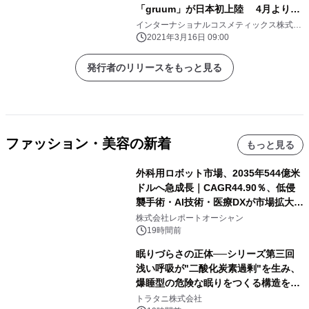
「gruum」が日本初上陸 4月より
Loftにて新発売
インターナショナルコスメティックス株式会
社
2021年3月16日 09:00
発行者のリリースをもっと見る
ファッション・美容の新着
もっと見る
外科用ロボット市場、2035年544億米
ドルへ急成長｜CAGR44.90％、低侵
襲手術・AI技術・医療DXが市場拡大を
牽引
株式会社レポートオーシャン
19時間前
眠りづらさの正体──シリーズ第三回
浅い呼吸が"二酸化炭素過剰"を生み、
爆睡型の危険な眠りをつくる構造を解
説
トラタニ株式会社