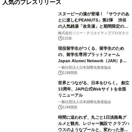
人気のプレスリリース
スヌーピーの湯が登場！ 「サウナのあ
とに楽しむPEANUTS」第2弾 渋谷
の人気銭湯「改良湯」と期間限定のコ
1
ラボレーション サウナイキタイコラ
株式会社ソニー・クリエイティブプロダクツ
ボグッズも発売決定！
1日前
現役留学生がつくる、留学生のため
の、留学生専用プラットフォーム
Japan Alumni Network（JAN）β版
2
をリリース
一般社団法人日本国際化推進協会
11時間前
世界とつながる、日本をひらく。 創立
13周年、JAPI公式Webサイトを全面
リニューアル
3
一般社団法人日本国際化推進協会
11時間前
時間に追われず、丸ごと1日淡路島グ
ルメと観光、レジャー施設で クラブハ
ウスのようなプールと、変わった形の