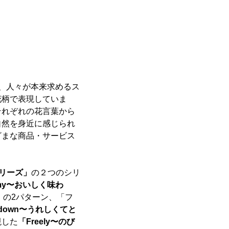
、人々が本来求めるス
花柄で表現していま
それぞれの花言葉から
自然を身近に感じられ
ざまな商品・サービス
リーズ」
の２つのシリ
my〜おいしく味わ
」
の2パターン、「フ
nd down〜うれしくてと
現した
「Freely〜のび