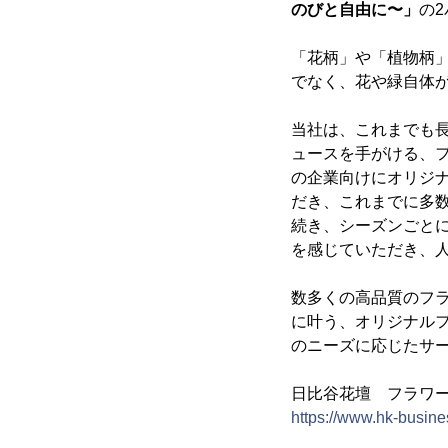
のびと自由に〜」
の
「花柄」や「植物柄
でなく、花や緑自体
当社は、これまでも
ュースを手がける、
の企業向けにオリジ
だき、これまでに多数の
続き、シーズンごと
を感じていただき、
数多くの高品質のフ
に叶う、オリジナル
のニーズに応じたサ
日比谷花壇 フラワ
https://www.hk-busines