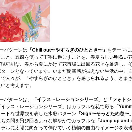
ワーパターンは
「Chill out〜やすらぎのひととき〜」
をテーマに
くこと、五感を使って丁寧に過ごすことを、春夏らしい明るい
実現可能な、春から夏にかけて花市場に出回る花々を厳選し、
パターンとなっています。いまだ閉塞感が拭えない生活の中、
フで人々が、「やすらぎのひととき」を感じられるよう、さま
たいと考えます。
ワーパターンは、
「イラストレーションシリーズ」
と
「フォトシ
「イラストレーションシリーズ」はカラフルな花で彩る
「Yum
ケートな世界観を表した水彩パターン
「Sigh〜そっとため息〜
たちの間を飛び回るような鮮やかでカラフルな
「Jump up a
ュラルに太陽に向かって伸びていく植物の自由なイメージを表