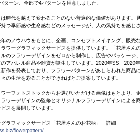
2パターン、全部で4パターンを用意しました。
」は時代を越えて変わることのない普遍的な価値があります。
が持つ季節感や生命感などのメッセージが、人の気持ちを感じ
長年のノウハウをもとに、企画、コンセプトメイキング、販売
フラワーグラフィックサービスを提供しています。「花屋さん
ナルのフラワーデザインをゼロから制作し、広告やパッケージ
アパレル商品や雑貨が誕生しています。2020年SS、2020年A
に新作を発表しており、フラワーパターンがあしらわれた商品
人々の生活を彩ることができればとご提案しています。
ラワーフォトストックからお選びいただける画像はもとより、
フラワーデザインの監修とオリジナルフラワーデザインによる
ービスを展開しています。
ーグラフィックサービス「花屋さんのお花柄」 詳細
s.biz/flowerpattern/