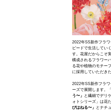
2022年SS新作フラ
ピードで生活してい
す。花屋だからこそ
構成されるフラワー
る花や植物のモチー
に採用していただき
2022年SS新作フラ
ーズで展開します。
う〜」
と繊細でデリ
ォトシリーズ」は花
びはねる〜」
とナチ