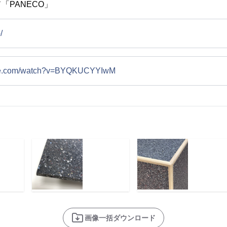
「PANECO」
/
ube.com/watch?v=BYQKUCYYIwM
画像一括ダウンロード