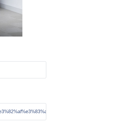
2%a4%e3%82%af%e3%83%ab%e7%b9%8a%e7%b6%ad%e3%