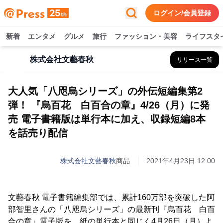
ログイン/会員登録
新着
エンタメ
グルメ
旅行
ファッション・美容
ライフスタ
株式会社文藝春秋
リリース一覧
大人気「八咫烏シリーズ」の外伝短編集第2
弾！ 『烏百花 白百合の章』4/26（月）に発
売 電子書籍版は単行本に加え、収録短編8本
を話売り配信
株式会社文藝春秋
商品
2021年4月23日 12:00
文藝春秋 電子書籍編集部では、累計160万部を突破した阿
部智里さんの「八咫烏シリーズ」の最新刊『烏百花 白百
合の章』電子版を、紙の単行本と同じく4月26日（月）よ