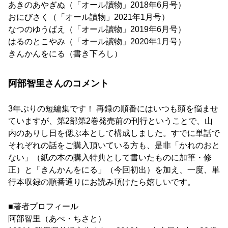
あきのあやぎぬ（「オール讀物」2018年6月号）
おにびさく（「オール讀物」2021年1月号）
なつのゆうばえ（「オール讀物」2019年6月号）
はるのとこやみ（「オール讀物」2020年1月号）
きんかんをにる（書き下ろし）
阿部智里さんのコメント
3年ぶりの短編集です！ 再録の順番にはいつも頭を悩ませ
ていますが、第2部第2巻発売前の刊行ということで、山
内のありし日を偲ぶ本として構成しました。すでに単話で
それぞれの話をご購入頂いている方も、是非「かれのおと
ない」（紙の本の購入特典として書いたものに加筆・修
正）と「きんかんをにる」（今回初出）を加え、一度、単
行本収録の順番通りにお読み頂けたら嬉しいです。
■著者プロフィール
阿部智里（あべ・ちさと）