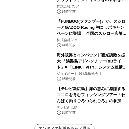
開始
株式会社RS34
14時間前
『FUNBOO(ファンブー)』が、スシロ
ーとGAZOO Racing 初コラボキャン
ペーンに登場 全国のスシロー店舗で
GR 4車種の FUNBOO(ミニカー)付き
株式会社JAM
メニューが展開されます
14時間前
海外販路とインバウンド観光誘致を拡
大 「淡路島アドベンチャーRIBライ
ド」× 「LINKTIVITY」システム連携を
開始！
ジョイポート淡路島株式会社
15時間前
【テレビ新広島】海の恵みに感謝する
ココロを育むフィッシングツアー「わ
んぱく釣りごろつられごろ」の参加小
学生を募集
テレビ新広島
15時間前
エンタメの新着をもっと見る