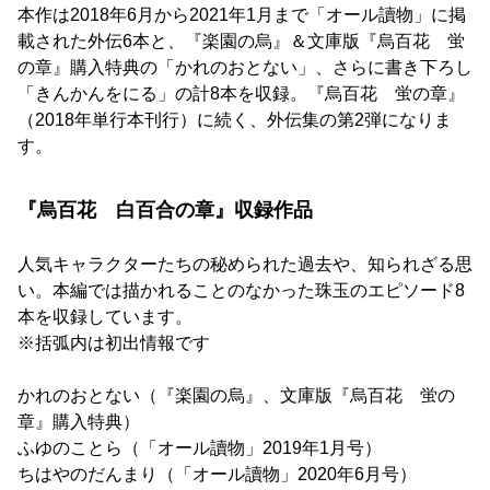
本作は2018年6月から2021年1月まで「オール讀物」に掲
載された外伝6本と、『楽園の烏』＆文庫版『烏百花 蛍
の章』購入特典の「かれのおとない」、さらに書き下ろし
「きんかんをにる」の計8本を収録。『烏百花 蛍の章』
（2018年単行本刊行）に続く、外伝集の第2弾になりま
す。
『烏百花 白百合の章』収録作品
人気キャラクターたちの秘められた過去や、知られざる思
い。本編では描かれることのなかった珠玉のエピソード8
本を収録しています。
※括弧内は初出情報です
かれのおとない（『楽園の烏』、文庫版『烏百花 蛍の
章』購入特典）
ふゆのことら（「オール讀物」2019年1月号）
ちはやのだんまり（「オール讀物」2020年6月号）