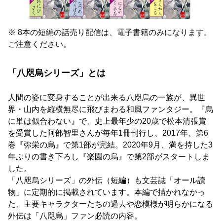
※ 8本の短編の話売り配信は、電子書籍のみになります。
ご注意ください。
「八咫烏シリーズ」とは
人間の姿に変身することが出来る八咫烏の一族が、異世
界・山内を縦横無尽に飛びまわる和風ファンタジー。『烏
に単は似合わない』で、史上最年少の20歳で松本清張賞
を受賞した阿部智里さんが毎年1冊刊行し、2017年、第6
巻『弥栄の烏』で第1部が完結。2020年9月、満を持した3
年ぶりの書き下ろし『楽園の烏』で第2部がスタートしま
した。
「八咫烏シリーズ」の外伝（短編）も文芸誌「オール讀
物」に定期的に掲載されています。本編で描かれなかっ
た、主要キャラクターたちの過去や恋模様が明らかになる
外伝は「八咫烏」ファン必読の内容。