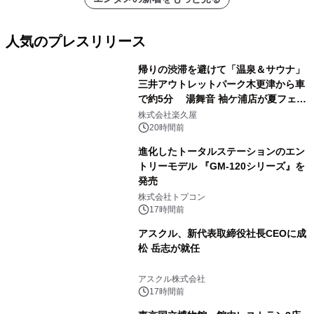
人気のプレスリリース
帰りの渋滞を避けて「温泉＆サウナ」
三井アウトレットパーク木更津から車
で約5分 湯舞音 袖ケ浦店が夏フェア
1
メニューを提供
株式会社楽久屋
20時間前
進化したトータルステーションのエン
トリーモデル 『GM-120シリーズ』を
発売
2
株式会社トプコン
17時間前
アスクル、新代表取締役社長CEOに成
松 岳志が就任
3
アスクル株式会社
17時間前