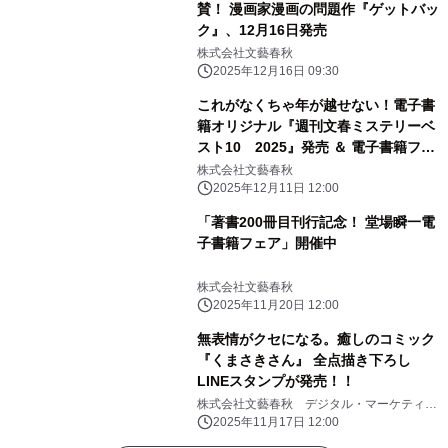
賛！ 漫画家漫画の問題作『ゲットバッ
ク』、12月16日発売
株式会社文藝春秋
2025年12月16日 09:30
これがなくちゃ年が越せない！電子書
籍オリジナル『週刊文春ミステリーベ
スト10 2025』発売 ＆ 電子書籍フェ
ア「文藝春秋ミステリー大祭2025」開
株式会社文藝春秋
催
2025年12月11日 12:00
「著書200冊目刊行記念！ 堂場瞬一電
子書籍フェア」開催中
株式会社文藝春秋
2025年11月20日 12:00
無表情がクセになる。癒しのコミック
『くまさきさん』 全点描き下ろし
LINEスタンプが発売！！
株式会社文藝春秋 デジタル・マーケティン
グ部
2025年11月17日 12:00