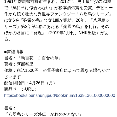
1991年群馬県前橋市生まれ。2012年、史上最年少の20歳
で『烏に単は似合わない』が松本清張賞を受賞。デビュー
作から続く壮大な異世界ファンタジー「八咫烏シリーズ」
は第6巻『弥栄の烏』で第1部が完結。20年、「八咫烏シ
リーズ」第2部第1巻にあたる『楽園の烏』を刊行。その
ほかの著書に『発現』（2019年1月刊、NHK出版）があ
る。
■書誌情報
書名：『烏百花 白百合の章』
著者：阿部智里
価格：税込1500円 ※電子書店によって異なる場合がご
ざいます
配信開始日：4月26日（月）
商品ページURL：
https://books.bunshun.jp/ud/book/num/16391361000000000
書名：
『八咫烏シリーズ外伝 かれのおとない』