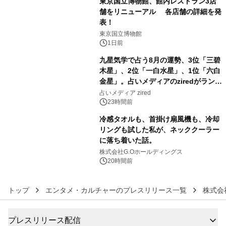
東京国立博物館、館内レストラン3店
舗をリニューアル 各店舗の詳細を発
表！
4
東京国立博物館
1日前
九星気学で占う8月の運勢、3位「三碧
木星」、2位「一白水星」、1位「六白
金星」。占いメディアのziredがランキ
5
ングを発表
占いメディア zired
23時間前
冷感タオルも、首掛け扇風機も、冷却
リングも試した私が、ネッククーラー
に落ち着いた話。
6
株式会社G.Oホールディングス
20時間前
トップ
エンタメ・カルチャーのプレスリリース一覧
株式会
プレスリリース配信