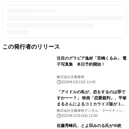
この発行者のリリース
注目のグラビア逸材「宮嶋くるみ」 電
子写真集 本日予約開始！
株式会社文藝春秋
2026年3月13日 13:45
「アイドルの私が、恋をするのは罪で
すかーー？」 映画「恋愛裁判」、平塚
まるさんによるコミカライズ版が 12
月19日（金）より「ピッコマ」にて先
株式会社文藝春秋デジタル・マーケティング
部
行配信開始！
2025年12月19日 12:00
佐藤秀峰氏、とよ田みのる氏がＷ絶