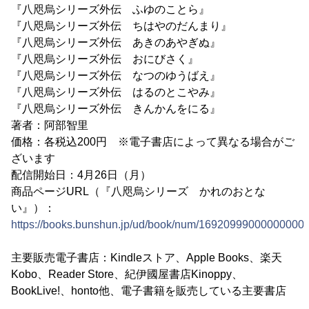
『八咫烏シリーズ外伝 ふゆのことら』
『八咫烏シリーズ外伝 ちはやのだんまり』
『八咫烏シリーズ外伝 あきのあやぎぬ』
『八咫烏シリーズ外伝 おにびさく』
『八咫烏シリーズ外伝 なつのゆうばえ』
『八咫烏シリーズ外伝 はるのとこやみ』
『八咫烏シリーズ外伝 きんかんをにる』
著者：阿部智里
価格：各税込200円 ※電子書店によって異なる場合がご
ざいます
配信開始日：4月26日（月）
商品ページURL（『八咫烏シリーズ かれのおとな
い』）：
https://books.bunshun.jp/ud/book/num/1692099900000000
主要販売電子書店：Kindleストア、Apple Books、楽天
Kobo、Reader Store、紀伊國屋書店Kinoppy、
BookLive!、honto他、電子書籍を販売している主要書店