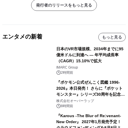
発行者のリリースをもっと見る
エンタメの新着
もっと見る
日本のVR市場規模、2034年までに95
億米ドルに到達へ ― 年平均成長率
（CAGR）15.10%で拡大
IMARC Group
2時間前
『ポケモン公式ぜんこく図鑑 1996-
2026』本日発売！ さらに『ポケット
モンスター』シリーズ30周年を記念し
た画集『ポケットモンスター ビジュア
株式会社オーバーラップ
ルアートブック』の発売決定！ 2026
8時間前
年12月18日（金）、3冊同時発売！
『Karous -The Blur of Re:venant-
New Order』 2027年1月発売予定！
クラウドファンディングを8月8日より