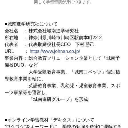
楽しく学習習慣が身につきます。
■城南進学研究社について
会社名 ： 株式会社城南進学研究社
所在地 ： 神奈川県川崎市川崎区駅前本町22-2
代表者 ： 代表取締役社長CEO 下村 勝己
URL ：
https://www.johnan.co.jp/
事業内容： 総合教育ソリューション企業として「城南予
備校DUO」など
大学受験教育事業、「城南コベッツ」個別指
導教育事業を軸に、
英語教育事業、乳幼児・児童教育事業、スポ
ーツ事業等を運営し、
「城南進研グループ」を形成
■オンライン学習教材「デキタス」について
“ワクワク”をキーワードに、学校の勉強を確実に理解する