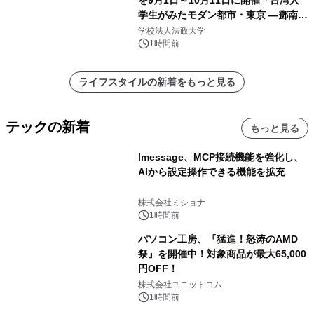
を9月1日～10月11日に開催「台湾人
学生がみたモダン都市・東京 ―鄧南光
と法政大学の1930年代―」
学校法人法政大学
1時間前
ライフスタイルの新着をもっと見る
テックの新着
もっと見る
lmessage、MCP接続機能を強化し、
AIから設定操作できる機能を拡充
株式会社ミショナ
1時間前
パソコン工房、『猛進！怒涛のAMD
祭』を開催中！対象商品が最大65,000
円OFF！
株式会社ユニットコム
1時間前