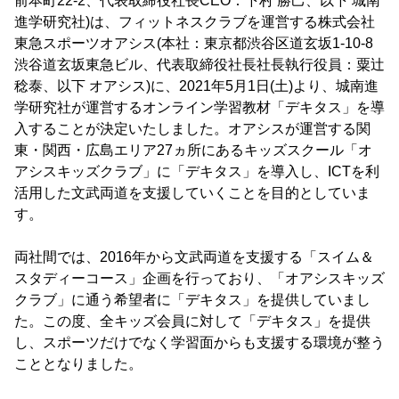
前本町22-2、代表取締役社長CEO：下村 勝己、以下 城南
進学研究社)は、フィットネスクラブを運営する株式会社
東急スポーツオアシス(本社：東京都渋谷区道玄坂1-10-8
渋谷道玄坂東急ビル、代表取締役社長社長執行役員：粟辻
稔泰、以下 オアシス)に、2021年5月1日(土)より、城南進
学研究社が運営するオンライン学習教材「デキタス」を導
入することが決定いたしました。オアシスが運営する関
東・関西・広島エリア27ヵ所にあるキッズスクール「オ
アシスキッズクラブ」に「デキタス」を導入し、ICTを利
活用した文武両道を支援していくことを目的としていま
す。
両社間では、2016年から文武両道を支援する「スイム＆
スタディーコース」企画を行っており、「オアシスキッズ
クラブ」に通う希望者に「デキタス」を提供していまし
た。この度、全キッズ会員に対して「デキタス」を提供
し、スポーツだけでなく学習面からも支援する環境が整う
こととなりました。