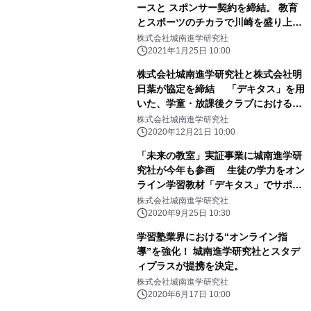
ースと スポンサー契約を締結。 教育
とスポーツのチカラで川崎を盛り上げ
ます。
株式会社城南進学研究社
2021年1月25日 10:00
株式会社城南進学研究社と株式会社明
日葉が協定を締結 「デキタス」を用
いた、学童・放課後クラブにおける
ICT利活用の促進を目指す
株式会社城南進学研究社
2020年12月21日 10:00
「未来の教室」実証事業に城南進学研
究社が今年も参画 生徒の学力をオン
ライン学習教材「デキタス」でサポー
ト
株式会社城南進学研究社
2020年9月25日 10:30
学習塾業界における“オンライン指
導”を強化！ 城南進学研究社とスタデ
ィプラスが提携を決定。
株式会社城南進学研究社
2020年6月17日 10:00