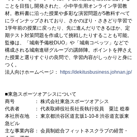
ことを目指し開発された、小中学生用オンライン学習教
材。教科書に沿った授業や多彩な演習問題が5教科すべて
にラインナップされており、さかのぼり・さきどり学習で
1学年前の授業に戻ったり、先に進んだりできるほか、定
期テスト対策問題を作成して挑戦したりすることも可能。
監修は、「城南予備校DUO」や「城南コベッツ」などで
構成される城南進研グループの講師陣。ポイントを押さえ
た授業と選りすぐりの良問で、学習内容がしっかりと身に
つく。
法人向けホームページ：
https://dekitusbusiness.johnan.jp/
■東急スポーツオアシスについて
商号 ： 株式会社東急スポーツオアシス
代表者 ： 代表取締役社長社長執行役員 粟辻 稔泰
本社所在地 ： 東京都渋谷区道玄坂1-10-8 渋谷道玄坂東
急ビル
主な事業内容： 会員制総合フィットネスクラブの経営・