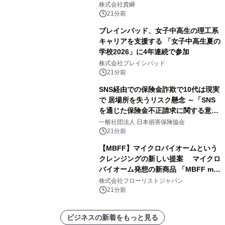
外展開をはじめとした成長投資を加速
株式会社貴瞬
～
21分前
ブレインパッド、女子中高生の理工系
キャリアを支援する 「女子中高生夏の
学校2026」に4年連続で参加
株式会社ブレインパッド
21分前
SNS経由での保険金詐欺で10代は現実
で 居場所を失うリスク懸念 ～「SNS
を通じた保険金不正請求に関する意識
調査」を実施、 認知度の低さも浮き彫
一般社団法人 日本損害保険協会
りに～
21分前
【MBFF】マイクロバイオームという
クレンジングの新しい提案 マイクロ
バイオーム発想の新商品 「MBFF mb
クレンジングPRO」を2026年8月6日
株式会社フローリストジャパン
発売
21分前
ビジネスの新着をもっと見る