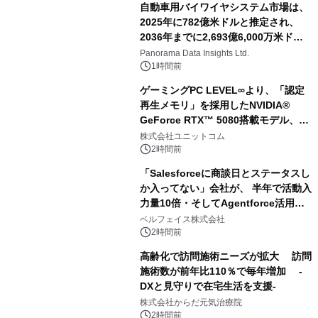
自動車用バイワイヤシステム市場は、
2025年に782億米ドルと推定され、
2036年までに2,693億6,000万米ドル
に達すると予測されており、予測期間
Panorama Data Insights Ltd.
（2026年～2036年）
1時間前
ゲーミングPC LEVEL∞より、「認定
再生メモリ」を採用したNVIDIA®
GeForce RTX™ 5080搭載モデル、
NVIDIA® GeForce RTX™ 5070 Ti搭
株式会社ユニットコム
載モデルを販売開始
2時間前
「Salesforceに商談日とステータスし
か入ってない」会社が、 半年で活動入
力量10倍・そしてAgentforce活用へ
── 敷島住宅×bellSalesAI事例公開
ベルフェイス株式会社
2時間前
高齢化で訪問施術ニーズが拡大 訪問
施術数が前年比110％で毎年増加 -
DXと見守りで在宅生活を支援-
株式会社からだ元気治療院
2時間前