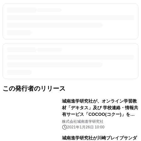
この発行者のリリース
城南進学研究社が、オンライン学習教
材「デキタス」及び 学校連絡・情報共
有サービス「COCOO(コクー)」を用
いた 活用事例発表会を、株式会社137
株式会社城南進学研究社
と共同開催 ～学校現場のリアルな声
2021年1月26日 10:00
をお届け～
城南進学研究社が川崎ブレイブサンダ