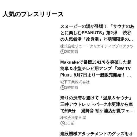
人気のプレスリリース
スヌーピーの湯が登場！ 「サウナのあ
とに楽しむPEANUTS」第2弾 渋谷
の人気銭湯「改良湯」と期間限定のコ
1
ラボレーション サウナイキタイコラ
株式会社ソニー・クリエイティブプロダクツ
ボグッズも発売決定！
2時間前
Makuakeで目標1341％を突破した超
簡単＆小型テレビ用アンプ 「SW TV
Plus」8月7日より一般販売開始！ ケ
2
ーブル1本つなぐだけ、テレビの音が
城下工業株式会社
ぐっと豊かに
3時間前
帰りの渋滞を避けて「温泉＆サウナ」
三井アウトレットパーク木更津から車
で約5分 湯舞音 袖ケ浦店が夏フェア
3
メニューを提供
株式会社楽久屋
1日前
建設機械アタッチメントのグッズをオ