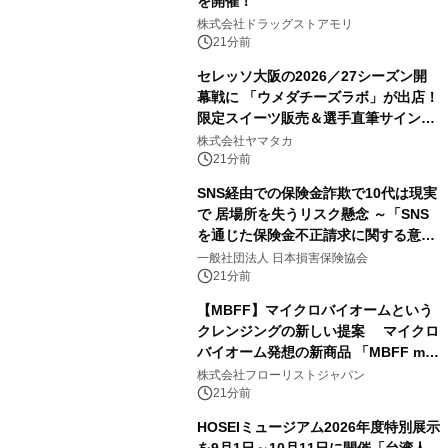
を開催！
株式会社ドラッグストアモリ
21分前
セレッソ大阪の2026／27シーズン開
幕戦に 「ウメダチーズラボ」が出店！
限定スイーツ販売＆選手直筆サイング
ッズが当たる抽選会を 8月8日に開催
株式会社ヤマタカ
21分前
SNS経由での保険金詐欺で10代は現実
で 居場所を失うリスク懸念 ～「SNS
を通じた保険金不正請求に関する意識
調査」を実施、 認知度の低さも浮き彫
一般社団法人 日本損害保険協会
りに～
21分前
【MBFF】マイクロバイオームという
クレンジングの新しい提案 マイクロ
バイオーム発想の新商品 「MBFF mb
クレンジングPRO」を2026年8月6日
株式会社フローリストジャパン
発売
21分前
HOSEIミュージアム2026年度特別展示