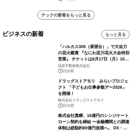
テックの新着をもっと見る
ビジネスの新着
もっと見る
「ハルカス300（展望台）」で大迫力
の花火鑑賞 『なにわ淀川花火大会特別
営業』 チケットは8月17日（月）10時
00分から販売開始！
近鉄不動産株式会社
21分前
ドラッグストアモリ みらいプロジェ
クト 「子どもお仕事参観デー2026」
を開催！
株式会社ドラッグストアモリ
21分前
株式会社貴瞬、16億円のシンジケート
ローン契約を締結 〜金融機関との調達
体制は総額約80億円規模へ。 DX・海