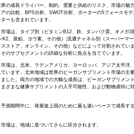
業界の成長ドライバー、制約、需要と供給のリスク、市場の魅力
アの比較、BPS分析、SWOT分析、ポーターの5フォースモ
ーターも含まれています。
市場は、タイプ別（ビタミンB12、鉄、タンパク質、オメガ3
ンK2、亜鉛、ヨウ素、その他）;流通チャネル別（スーパーマー
ンスストア、オンライン、その他）などによって分割されてい
とそのサブセグメントの詳細な分析に焦点を当てています。
ト市場は、北米、ラテンアメリカ、ヨーロッパ、アジア太平洋
れています。北米地域は世界のビーガンサプリメント市場の主
きました。両方の地域での大幅な成長は、ビーガンサプリメン
さまざまな健康サプリメントの入手可能性、および動物虐待に
。
、予測期間中に、発展途上国のために最も速いペースで成長す
ト市場は、地域に基づいてさらに区分されます。