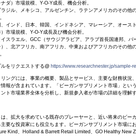
ナダ）市場規模、Y-O-Y成長、機会分析。
ラジル、メキシコ、アルゼンチン、ラテンアメリカのその他の
析。
国、インド、日本、韓国、インドネシア、マレーシア、オース
）市場規模、Y-O-Y成長及び機会分析。
（イスラエル、GCC（サウジアラビア、アラブ首長国連邦、バ
）、北アフリカ、南アフリカ、中東およびアフリカのその他の
析。
プルをリクエストする@
https://www.researchnester.jp/sample-r
イリングには、事業の概要、製品とサービス、主要な財務状況
な情報が含まれています。「ビーガンサプリメント市場」とい
メント市場業界全体を分析し、新規参入者が市場の詳細を理解
トは、拡大を求めている既存のプレーヤーと、近い将来のビー
る主要な投資家にも役立ちます。ビーガンサプリメント市場に
ure Kind、Holland & Barrett Retail Limited、GO Healthy New 