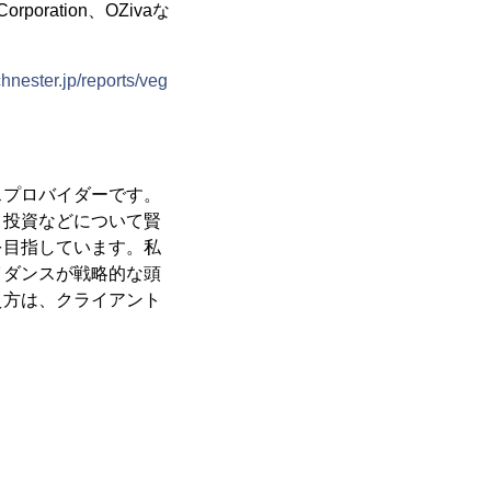
 Corporation、OZivaな
hnester.jp/reports/veg
スプロバイダーです。
、投資などについて賢
を目指しています。私
イダンスが戦略的な頭
え方は、クライアント