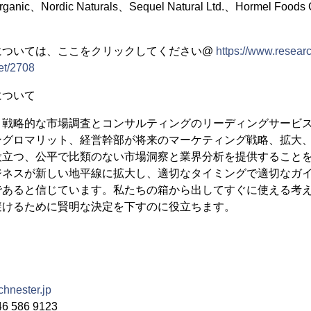
rganic、Nordic Naturals、Sequel Natural Ltd.、Hormel Foods
については、ここをクリックしてください@
https://www.researc
et/2708
について
、戦略的な市場調査とコンサルティングのリーディングサービ
ングロマリット、経営幹部が将来のマーケティング戦略、拡大
役立つ、公平で比類のない市場洞察と業界分析を提供すること
ジネスが新しい地平線に拡大し、適切なタイミングで適切なガ
であると信じています。私たちの箱から出してすぐに使える考
避けるために賢明な決定を下すのに役立ちます。
hnester.jp
 586 9123