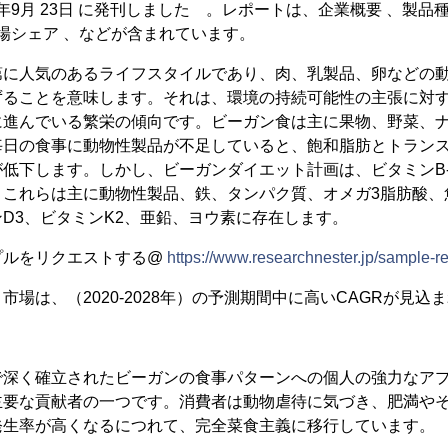
20年9月 23日 に発刊しました 。レポートは、企業概要 、製品
市場シェア 、などが含まれています。
第に人気のあるライフスタイルであり、肉、乳製品、卵などの
ずることを意味します。それは、環境の持続可能性の主張に対
に進んでいる繁栄の傾向です。ビーガン食は主に果物、野菜、
毎日の食事に動物性製品が不足していると、飽和脂肪とトラン
低下します。しかし、ビーガンダイエット計画は、ビタミンB-
。これらは主に動物性製品、鉄、タンパク質、オメガ3脂肪酸、
D3、ビタミンK2、亜鉛、ヨウ素に存在します。
プルをリクエストする@
https://www.researchnester.jp/sample-r
場は、（2020-2028年）の予測期間中に高いCAGRが見込
で深く確立されたビーガンの食事パターンへの個人の強力なア
主要な貢献者の一つです。消費者は動物虐待に気づき、肥満や
発生率が高くなるにつれて、完全菜食主義に移行しています。