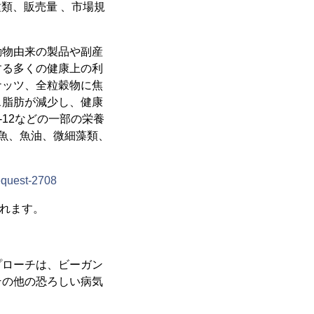
種類、販売量 、市場規
動物由来の製品や副産
する多くの健康上の利
ナッツ、全粒穀物に焦
ス脂肪が減少し、健康
12などの一部の栄養
魚、魚油、微細藻類、
equest-2708
まれます。
プローチは、ビーガン
その他の恐ろしい病気