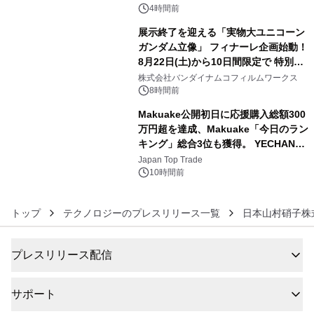
4時間前
展示終了を迎える「実物大ユニコーン
ガンダム立像」 フィナーレ企画始動！
8月22日(土)から10日間限定で 特別映
5
像『UNICORN GUNDAM Statue ―
株式会社バンダイナムコフィルムワークス
BEYOND POSSIBILITY ―』を上映！
8時間前
Makuake公開初日に応援購入総額300
万円超を達成、Makuake「今日のラン
キング」総合3位も獲得。 YECHAN音
6
浴シンギングボウル第2弾の大型サイ
Japan Top Trade
ズ（XL・2XL・3XL）を先行販売中
10時間前
トップ
テクノロジーのプレスリリース一覧
日本山村硝子株
プレスリリース配信
サポート