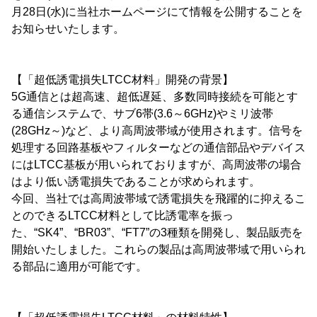
月28日(水)に当社ホームページにて情報を公開することを
お知らせいたします。
【「超低誘電損失LTCC材料」開発の背景】
5G通信とは超高速、超低遅延、多数同時接続を可能とす
る通信システムで、サブ6帯(3.6～6GHz)やミリ波帯
(28GHz～)など、より高周波帯域が使用されます。信号を
処理する回路基板やフィルターなどの通信部品やデバイス
にはLTCC基板が用いられておりますが、高周波帯の場合
はより低い誘電損失であることが求められます。
今回、当社では高周波帯域で誘電損失を飛躍的に抑えるこ
とのできるLTCC材料として比誘電率を振っ
た、“SK4”、“BR03”、“FT7”の3種類を開発し、製品販売を
開始いたしました。これらの製品は高周波帯域で用いられ
る部品に適用が可能です。