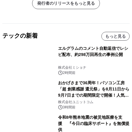
発行者のリリースをもっと見る
テックの新着
もっと見る
エルグラムのコメント自動返信でレシ
ピ配布、約298万回再生の事例公開
株式会社ミショナ
2時間前
おかげさまで36周年！パソコン工房
「超 創業感謝 還元祭」を8月11日から
9月7日までの期間限定で開催！人気の
ゲーミングPCや高性能ノートPCなど
株式会社ユニットコム
対象iiyama PCのご購入で最大3万円分
3時間前
相当を還元
令和8年熊本地震の被災地医療を支
援 『今日の臨床サポート』を無償提
供