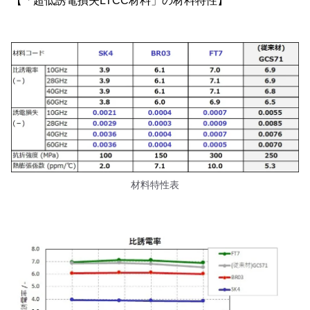
【「超低誘電損失LTCC材料」の材料特性】
材料特性表