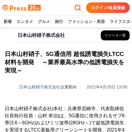
ログイン/会員登録
新着
エンタメ
グルメ
旅行
ファッション・美容
ライフスタ
日本山村硝子株式会社
リリース一覧
日本山村硝子、5G通信用 超低誘電損失LTCC
材料を開発 ～業界最高水準の低誘電損失を
実現～
日本山村硝子株式会社
企業動向
2021年4月28日 13:00
日本山村硝子株式会社(本社：兵庫県尼崎市、代表取締役
社長執行役員：山村 幸治)は、5G通信に使用されるサブ6
帯(3.6～6GHz)およびミリ波帯(28GHz～)で超低誘電損失
を実現するLTCC基板用グリーンシートを開発、2021年4