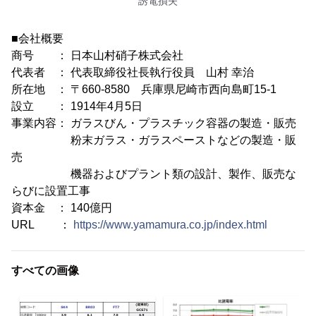
誘電損失
■会社概要
商号 ： 日本山村硝子株式会社
代表者 ： 代表取締役社長執行役員 山村 幸治
所在地 ： 〒660-8580 兵庫県尼崎市西向島町15-1
設立 ： 1914年4月5日
事業内容： ガラスびん・プラスチック容器の製造・販売
粉末ガラス・ガラスペーストなどの製造・販
売
機器およびプラント類の設計、製作、販売な
らびに設置工事
資本金 ： 140億円
URL ：
https://www.yamamura.co.jp/index.html
すべての画像