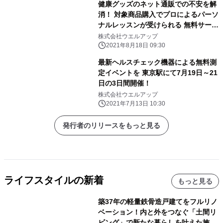
健康グッズのネット通販での不安を解
消！ 対象商品購入でプロによるパーソ
ナルレッスンが受けられる 無料サービ
スがスタート！
株式会社ウエルアップ
2021年8月18日 09:30
最新ヘルスチェック機器による無料測
定イベントを 東京駅にて7月19日～21
日の3日間開催！
株式会社ウエルアップ
2021年7月13日 10:30
発行者のリリースをもっと見る
ライフスタイルの新着
もっと見る
築37年の軽量鉄骨造戸建てをフルリノ
ベーション！内と外をつなぐ「土間リ
ビング」で新たな暮らしを叶えた施工