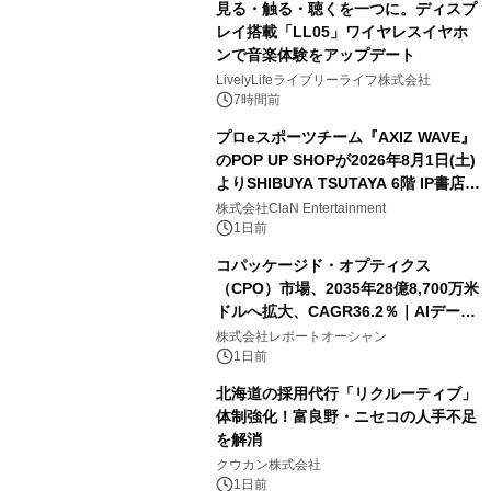
見る・触る・聴くを一つに。ディスプ
レイ搭載「LL05」ワイヤレスイヤホ
ンで音楽体験をアップデート
LivelyLifeライブリーライフ株式会社
7時間前
プロeスポーツチーム『AXIZ WAVE』
のPOP UP SHOPが2026年8月1日(土)
よりSHIBUYA TSUTAYA 6階 IP書店で
開催決定！！
株式会社ClaN Entertainment
1日前
コパッケージド・オプティクス
（CPO）市場、2035年28億8,700万米
ドルへ拡大、CAGR36.2％｜AIデータ
センター・高速光通信需要が成長を加
株式会社レポートオーシャン
速
1日前
北海道の採用代行「リクルーティブ」
体制強化！富良野・ニセコの人手不足
を解消
クウカン株式会社
1日前