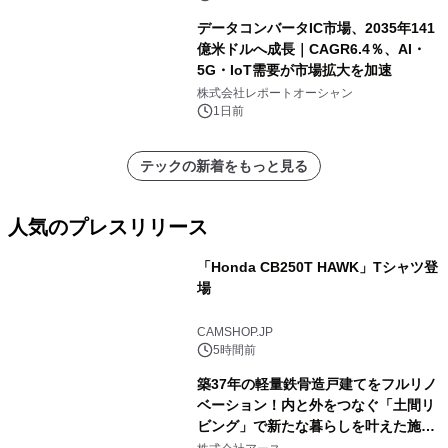
データコンバータIC市場、2035年141
億米ドルへ成長｜CAGR6.4％、AI・
5G・IoT需要が市場拡大を加速
株式会社レポートオーシャン
1日前
テックの新着をもっと見る
人気のプレスリリース
「Honda CB250T HAWK」Tシャツ登
場
1
CAMSHOP.JP
5時間前
築37年の軽量鉄骨造戸建てをフルリノ
ベーション！内と外をつなぐ「土間リ
ビング」で新たな暮らしを叶えた施工
2
事例を株式会社アースが公開