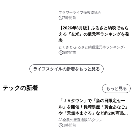
フラワーライフ振興協議会
7時間前
【2026年8月版】ふるさと納税でもら
える『玄米』の還元率ランキングを発
表
とくさと-ふるさと納税還元率ランキング-
8時間前
ライフスタイルの新着をもっと見る
テックの新着
もっと見る
「ＪＡタウン」で「魚の日限定セー
ル」を開催！長崎県産「黄金あなご」
や「天然本まぐろ」など約280商品を
販売！～毎月１０日の定例企画～
JA全農の産直通販JAタウン
1時間前