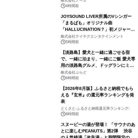
株式会社アース
4時間前
JOYSOUND LIVER所属のVシンガー
「まるぱも」オリジナル曲
「HALLUCINATION？」初メジャー配
3
信リリース決定！
株式会社テイチクエンタテインメント
5時間前
【淡路島】愛犬と一緒に過ごせる宿
で、一緒に泊まり、一緒にご飯 愛犬専
用の淡路島グルメ、ドッグランにミニ
4
プール グランピングとトレーラーハウ
株式会社ぷらど
スの2施設で
6時間前
【2026年8月版】ふるさと納税でもら
える『玄米』の還元率ランキングを発
表
5
とくさと-ふるさと納税還元率ランキング-
8時間前
スヌーピーの湯が登場！ 「サウナのあ
とに楽しむPEANUTS」第2弾 渋谷
の人気銭湯「改良湯」と期間限定のコ