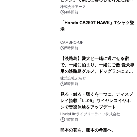
事例を株式会社アースが公開
株式会社アース
4時間前
「Honda CB250T HAWK」Tシャツ登
場
CAMSHOP.JP
5時間前
【淡路島】愛犬と一緒に過ごせる宿
で、一緒に泊まり、一緒にご飯 愛犬専
用の淡路島グルメ、ドッグランにミニ
プール グランピングとトレーラーハウ
株式会社ぷらど
スの2施設で
6時間前
見る・触る・聴くを一つに。ディスプ
レイ搭載「LL05」ワイヤレスイヤホ
ンで音楽体験をアップデート
LivelyLifeライブリーライフ株式会社
7時間前
熊本の花を、熊本の希望へ。