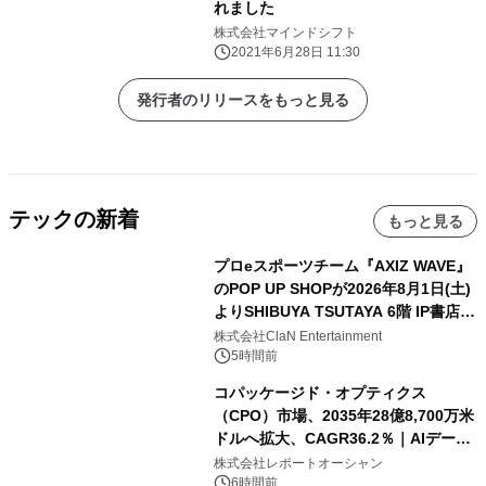
れました
株式会社マインドシフト
2021年6月28日 11:30
発行者のリリースをもっと見る
テックの新着
もっと見る
プロeスポーツチーム『AXIZ WAVE』
のPOP UP SHOPが2026年8月1日(土)
よりSHIBUYA TSUTAYA 6階 IP書店で
開催決定！！
株式会社ClaN Entertainment
5時間前
コパッケージド・オプティクス
（CPO）市場、2035年28億8,700万米
ドルへ拡大、CAGR36.2％｜AIデータ
センター・高速光通信需要が成長を加
株式会社レポートオーシャン
速
6時間前