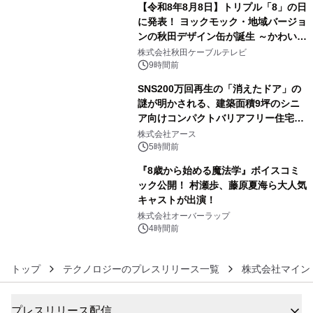
【令和8年8月8日】トリプル「8」の日
に発表！ ヨックモック・地域バージョ
ンの秋田デザイン缶が誕生 ～かわいい
4
秋田犬の子犬と秋田の四季と名所を巡
株式会社秋田ケーブルテレビ
るパッケージ～ 9月1日(火)秋田県内で
9時間前
販売開始
SNS200万回再生の「消えたドア」の
謎が明かされる、建築面積9坪のシニ
ア向けコンパクトバリアフリー住宅が
5
誕生
株式会社アース
5時間前
『8歳から始める魔法学』ボイスコミ
ック公開！ 村瀬歩、藤原夏海ら大人気
キャストが出演！
6
株式会社オーバーラップ
4時間前
トップ
テクノロジーのプレスリリース一覧
株式会社マイン
プレスリリース配信