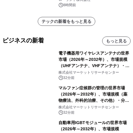
催 英国ラジオ「NTS」の 特別プログ
8時間前
ラムや、「TR-808」を愛する伝説的
アーティストを フィーチャーしたアニ
テックの新着をもっと見る
メーションを公開～
ビジネスの新着
もっと見る
電子機器用ワイヤレスアンテナの世界
市場（2026年～2032年）、市場規模
（UHFアンテナ、VHFアンテナ）・分
析レポートを発表
株式会社マーケットリサーチセンター
32分前
マルファン症候群の管理の世界市場
（2026年～2032年）、市場規模（薬
物療法、外科的治療、その他）・分析
レポートを発表
株式会社マーケットリサーチセンター
32分前
自動車用IGBTモジュールの世界市場
（2026年～2032年）、市場規模