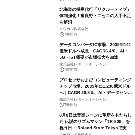
北海道の採用代行「リクルーティブ」
体制強化！富良野・ニセコの人手不足
を解消
クウカン株式会社
7時間前
データコンバータIC市場、2035年141
億米ドルへ成長｜CAGR6.4％、AI・
5G・IoT需要が市場拡大を加速
株式会社レポートオーシャン
7時間前
プロセッサおよびコンピューティング
チップ市場、2035年に1,230億米ドル
へ｜CAGR 20.8％、AI・データセンタ
ー需要が成長を牽引
株式会社レポートオーシャン
7時間前
8月8日は音楽シーンに革新をもたらし
た 伝説のリズムマシン「TR-808」を
祝う日 ～Roland Store Tokyoで実機
を展示しての 記念キャンペーンを開
ローランド株式会社