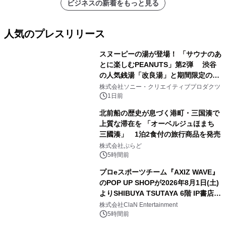
ビジネスの新着をもっと見る
人気のプレスリリース
スヌーピーの湯が登場！ 「サウナのあ
とに楽しむPEANUTS」第2弾 渋谷
の人気銭湯「改良湯」と期間限定のコ
1
ラボレーション サウナイキタイコラ
株式会社ソニー・クリエイティブプロダクツ
ボグッズも発売決定！
1日前
北前船の歴史が息づく港町・三国湊で
上質な滞在を 「オーベルジュほまち
三國湊」 1泊2食付の旅行商品を発売
2
株式会社ぷらど
5時間前
プロeスポーツチーム『AXIZ WAVE』
のPOP UP SHOPが2026年8月1日(土)
よりSHIBUYA TSUTAYA 6階 IP書店で
3
開催決定！！
株式会社ClaN Entertainment
5時間前