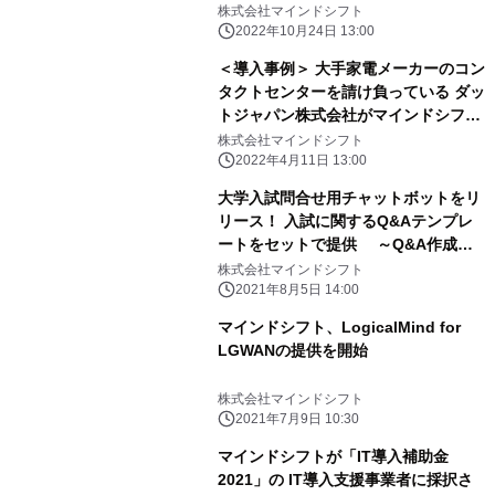
株式会社マインドシフト
2022年10月24日 13:00
＜導入事例＞ 大手家電メーカーのコン
タクトセンターを請け負っている ダッ
トジャパン株式会社がマインドシフト
社の 類似文書検索エンジンを活用しチ
株式会社マインドシフト
ャットボットを共同開発
2022年4月11日 13:00
大学入試問合せ用チャットボットをリ
リース！ 入試に関するQ&Aテンプレ
ートをセットで提供 ～Q&A作成の
手間を省き、最短で即日ご利用が可能
株式会社マインドシフト
～
2021年8月5日 14:00
マインドシフト、LogicalMind for
LGWANの提供を開始
株式会社マインドシフト
2021年7月9日 10:30
マインドシフトが「IT導入補助金
2021」の IT導入支援事業者に採択さ