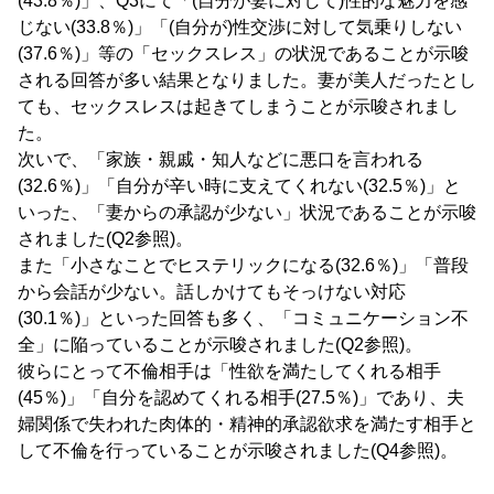
(43.8％)」、Q3にて「(自分が妻に対して)性的な魅力を感
じない(33.8％)」「(自分が)性交渉に対して気乗りしない
(37.6％)」等の「セックスレス」の状況であることが示唆
される回答が多い結果となりました。妻が美人だったとし
ても、セックスレスは起きてしまうことが示唆されまし
た。
次いで、「家族・親戚・知人などに悪口を言われる
(32.6％)」「自分が辛い時に支えてくれない(32.5％)」と
いった、「妻からの承認が少ない」状況であることが示唆
されました(Q2参照)。
また「小さなことでヒステリックになる(32.6％)」「普段
から会話が少ない。話しかけてもそっけない対応
(30.1％)」といった回答も多く、「コミュニケーション不
全」に陥っていることが示唆されました(Q2参照)。
彼らにとって不倫相手は「性欲を満たしてくれる相手
(45％)」「自分を認めてくれる相手(27.5％)」であり、夫
婦関係で失われた肉体的・精神的承認欲求を満たす相手と
して不倫を行っていることが示唆されました(Q4参照)。