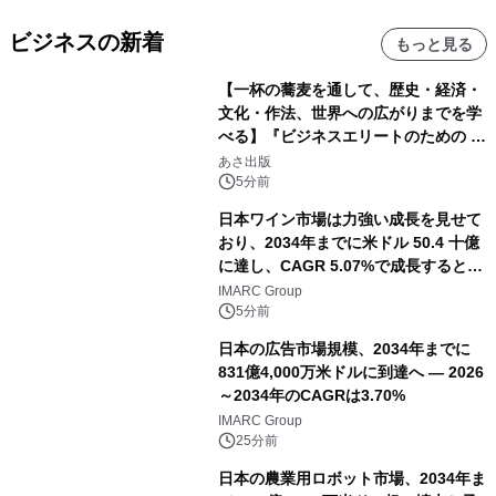
ビジネスの新着
もっと見る
【一杯の蕎麦を通して、歴史・経済・
文化・作法、世界への広がりまでを学
べる】『ビジネスエリートのための 教
養としての蕎麦』2026年8月25日
あさ出版
（火）発売
5分前
日本ワイン市場は力強い成長を見せて
おり、2034年までに米ドル 50.4 十億
に達し、CAGR 5.07%で成長すると予
測
IMARC Group
5分前
日本の広告市場規模、2034年までに
831億4,000万米ドルに到達へ ― 2026
～2034年のCAGRは3.70%
IMARC Group
25分前
日本の農業用ロボット市場、2034年ま