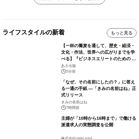
ライフスタイルの新着
もっと見る
【一杯の蕎麦を通して、歴史・経済・
文化・作法、世界への広がりまでを学
べる】『ビジネスエリートのための 教
養としての蕎麦』2026年8月25日
あさ出版
（火）発売
5分前
「なぜ、その名前にしたの？」に答え
る一通の手紙 ―「きみの名前はね」正
式リリース
きみの名前はね
7時間前
主婦が「10時から16時まで」で働ける
派遣求人の実態調査を公開
株式会社cielo azul