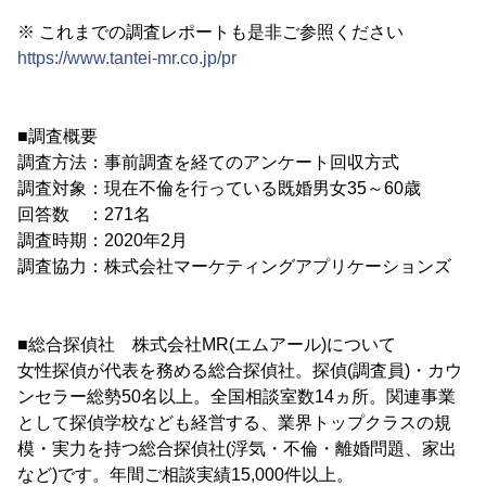
※ これまでの調査レポートも是非ご参照ください
https://www.tantei-mr.co.jp/pr
■調査概要
調査方法：事前調査を経てのアンケート回収方式
調査対象：現在不倫を行っている既婚男女35～60歳
回答数 ：271名
調査時期：2020年2月
調査協力：株式会社マーケティングアプリケーションズ
■総合探偵社 株式会社MR(エムアール)について
女性探偵が代表を務める総合探偵社。探偵(調査員)・カウ
ンセラー総勢50名以上。全国相談室数14ヵ所。関連事業
として探偵学校なども経営する、業界トップクラスの規
模・実力を持つ総合探偵社(浮気・不倫・離婚問題、家出
など)です。年間ご相談実績15,000件以上。