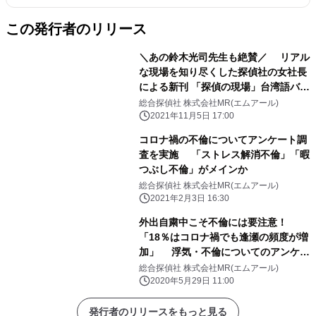
この発行者のリリース
＼あの鈴木光司先生も絶賛／ リアル
な現場を知り尽くした探偵社の女社長
による新刊 「探偵の現場」台湾語バー
ジョンが販売開始
総合探偵社 株式会社MR(エムアール)
2021年11月5日 17:00
コロナ禍の不倫についてアンケート調
査を実施 「ストレス解消不倫」「暇
つぶし不倫」がメインか
総合探偵社 株式会社MR(エムアール)
2021年2月3日 16:30
外出自粛中こそ不倫には要注意！
「18％はコロナ禍でも逢瀬の頻度が増
加」 浮気・不倫についてのアンケー
ト調査を実施
総合探偵社 株式会社MR(エムアール)
2020年5月29日 11:00
発行者のリリースをもっと見る