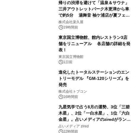
帰りの渋滞を避けて「温泉＆サウナ」
三井アウトレットパーク木更津から車
で約5分 湯舞音 袖ケ浦店が夏フェア
1
メニューを提供
株式会社楽久屋
19時間前
東京国立博物館、館内レストラン3店
舗をリニューアル 各店舗の詳細を発
表！
2
東京国立博物館
1日前
進化したトータルステーションのエン
トリーモデル 『GM-120シリーズ』を
発売
3
株式会社トプコン
16時間前
九星気学で占う8月の運勢、3位「三碧
木星」、2位「一白水星」、1位「六白
金星」。占いメディアのziredがランキ
4
ングを発表
占いメディア zired
22時間前