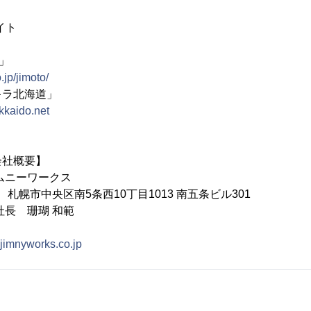
イト
O」
.jp/jimoto/
キラ北海道」
kkaido.net
会社概要】
ムニーワークス
05 札幌市中央区南5条西10丁目1013 南五条ビル301
社長 珊瑚 和範
.jimnyworks.co.jp