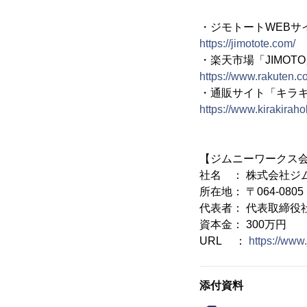
・ジモトートWEBサ
https://jimotote.com/
・楽天市場「JIMOT
https://www.rakuten.co
・通販サイト「キラ
https://www.kirakiraho
【ジムニーワークス
社名 ： 株式会社ジ
所在地： 〒064-08
代表者： 代表取締役
資本金： 300万円
URL ：
https://www
添付資料