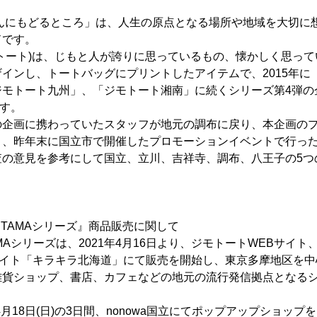
じぶんにもどるところ」は、人生の原点となる場所や地域を大切に
ドです。
(ジモトート)は、じもと人が誇りに思っているもの、懐かしく思っ
インし、トートバッグにプリントしたアイテムで、2015年に
ジモトート九州」、「ジモトート湘南」に続くシリーズ第4弾の
ます。
の企画に携わっていたスタッフが地元の調布に戻り、本企画の
ト、昨年末に国立市で開催したプロモーションイベントで行っ
査の意見を参考にして国立、立川、吉祥寺、調布、八王子の5つ
東京・TAMAシリーズ』商品販売に関して
TAMAシリーズは、2021年4月16日より、ジモトートWEBサイト
販サイト「キラキラ北海道」にて販売を開始し、東京多摩地区を
雑貨ショップ、書店、カフェなどの地元の流行発信拠点となる
～4月18日(日)の3日間、nonowa国立にてポップアップショッ