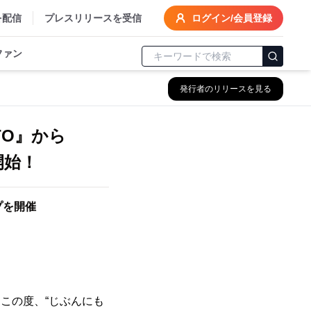
を配信
プレスリリースを受信
ログイン/会員登録
ファン
発行者のリリースを見る
TO』から
開始！
プを開催
この度、“じぶんにも