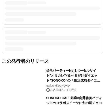
この発行者のリリース
婚活パーティーNo.1ポータルサイ
ト"オミカレ"×食べるだけダイエッ
ト"SONOKO"の「婚活成功ダイエッ
トモニター」募集開始！
株式会社SONOKO
2023年3月2日 13:50
SONOKO CAFE銀座×向井聡美パティ
シエのコラボスイーツに旬の苺チョコ