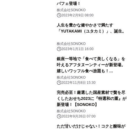
パフェ登場！
株式会社SONOKO
2023年2月9日 08:00
人生を豊かな健やかさで満たす
「YUTAKAMI（ユタカミ）」、誕生。
株式会社SONOKO
2023年1月1日 16:00
銀座一等地で「食べて美しくなる」を
叶えるアフタヌーンティーが新登場。
嬉しいワッフル食べ放題も！
【SONOKO】
株式会社SONOKO
2022年11月8日 15:30
完売必至！厳選した国産素材で贅を尽
くしたおせち2023に『特選和の重』が
新登場！【SONOKO】
株式会社SONOKO
2022年9月26日 07:00
ただ甘いだけじゃない！コクと酸味が