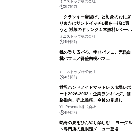
ミニストップ株式会社
3時間前
「クランキー唐揚げ」と対象のおにぎ
りまたはサンドイッチ1個を一緒に買
うと 対象のドリンク１本無料レシート
クーポンもらえる！※1
ミニストップ株式会社
4時間前
桃の香り広がる、幸せパフェ。完熟白
桃パフェ／得盛白桃パフェ
ミニストップ株式会社
4時間前
世界ハンドメイドマットレス市場レポ
ート2026-2032：企業ランキング、価
格動向、売上推移、今後の見通し
YH Research株式会社
4時間前
熱海の夏をひんやり楽しむ、 ヨーグル
ト専門店の夏限定メニュー登場