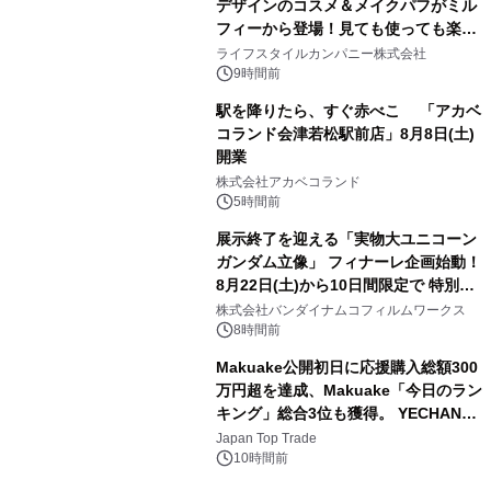
デザインのコスメ＆メイクパフがミル
フィーから登場！見ても使っても楽し
3
い、ポップでキュートなコレクショ
ライフスタイルカンパニー株式会社
ン。
9時間前
駅を降りたら、すぐ赤べこ 「アカベ
コランド会津若松駅前店」8月8日(土)
開業
4
株式会社アカベコランド
5時間前
展示終了を迎える「実物大ユニコーン
ガンダム立像」 フィナーレ企画始動！
8月22日(土)から10日間限定で 特別映
5
像『UNICORN GUNDAM Statue ―
株式会社バンダイナムコフィルムワークス
BEYOND POSSIBILITY ―』を上映！
8時間前
Makuake公開初日に応援購入総額300
万円超を達成、Makuake「今日のラン
キング」総合3位も獲得。 YECHAN音
6
浴シンギングボウル第2弾の大型サイ
Japan Top Trade
ズ（XL・2XL・3XL）を先行販売中
10時間前