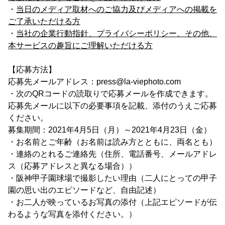
・
当日のメディア取材へのご協力及びメディアへの掲載を
ご了承いただける方
・
当社の企業行動指針、プライバシーポリシー、その他、
本サービスの趣旨にご理解いただける方
【応募方法】
応募先メールアドレス：press@la-viephoto.com
・次のQRコードの読取りで応募メールを作成できます。
応募先メールに以下の必要事項を記載、添付のうえご応募
ください。
募集期間：2021年4月5日（月）～2021年4月23日（金）
・お名前とご年齢（お名前は読み方とともに、両名とも）
・連絡のとれるご連絡先（住所、電話番号、メールアドレ
ス（応募アドレスと異なる場合））
・阪神甲子園球場で撮影したい理由（二人にとっての甲子
園の思い出のエピソードなど、自由記述）
・お二人が映っているお写真の添付（上記エピソードが伝
わるような写真を添付ください。）