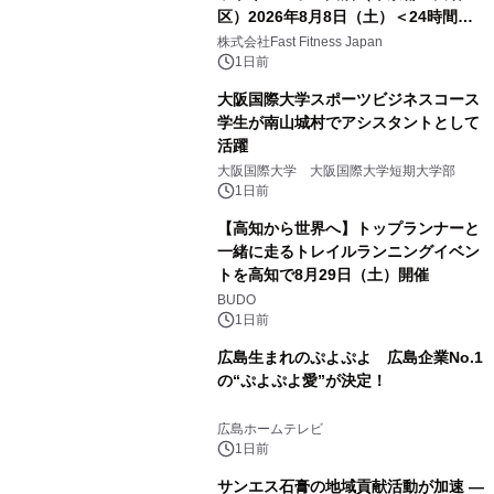
区）2026年8月8日（土）＜24時間年
中無休のフィットネスジム＞
株式会社Fast Fitness Japan
1日前
大阪国際大学スポーツビジネスコース
学生が南山城村でアシスタントとして
活躍
大阪国際大学 大阪国際大学短期大学部
1日前
【高知から世界へ】トップランナーと
一緒に走るトレイルランニングイベン
トを高知で8月29日（土）開催
BUDO
1日前
広島生まれのぷよぷよ 広島企業No.1
の“ぷよぷよ愛”が決定！
広島ホームテレビ
1日前
サンエス石膏の地域貢献活動が加速 ―