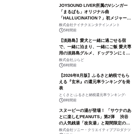
JOYSOUND LIVER所属のVシンガー
「まるぱも」オリジナル曲
「HALLUCINATION？」初メジャー配
3
信リリース決定！
株式会社テイチクエンタテインメント
5時間前
【淡路島】愛犬と一緒に過ごせる宿
で、一緒に泊まり、一緒にご飯 愛犬専
用の淡路島グルメ、ドッグランにミニ
4
プール グランピングとトレーラーハウ
株式会社ぷらど
スの2施設で
6時間前
【2026年8月版】ふるさと納税でもら
える『玄米』の還元率ランキングを発
表
5
とくさと-ふるさと納税還元率ランキング-
8時間前
スヌーピーの湯が登場！ 「サウナのあ
とに楽しむPEANUTS」第2弾 渋谷
の人気銭湯「改良湯」と期間限定のコ
6
ラボレーション サウナイキタイコラ
株式会社ソニー・クリエイティブプロダクツ