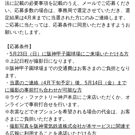
法に記載の必要事項を記載のうえ、メールでご応募くださ
い。応募多数の場合は、事務局で選定させていただき、選
定結果は4月末までに当選された方にのみご連絡します。
ご応募に当たっては、応募条件に同意いただきますようお
願いいたします。
【応募条件】
・
5
月23日（日）に阪神甲子園球場にご来場いただける方
※上記日程が撮影日になります。
※阪神甲子園球場までの交通費はお客さまのご負担となり
ます。
・
当選のご連絡（4月下旬予定）後、5月14日（金）まで
に撮影の事前打ち合わせが可能な方
※ラヴィ・ファクトリー神戸本店にご来店いただくか、オ
ンラインで事前打合せを行います。
※衣裳などでオプションを希望される場合の代金は、お客
さまにご負担いただきます。
・
撮影写真を阪神電気鉄道株式会社が本サービスに関連す
る広報に利用することを承諾いただける方