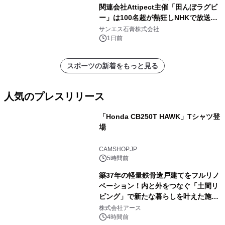
関連会社Attipect主催「田んぼラグビ
ー」は100名超が熱狂しNHKで放送さ
れました。
サンエス石膏株式会社
1日前
スポーツの新着をもっと見る
人気のプレスリリース
「Honda CB250T HAWK」Tシャツ登
場
1
CAMSHOP.JP
5時間前
築37年の軽量鉄骨造戸建てをフルリノ
ベーション！内と外をつなぐ「土間リ
ビング」で新たな暮らしを叶えた施工
2
事例を株式会社アースが公開
株式会社アース
4時間前