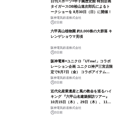
日刊スポーツ×甲子園歴史館 特別企画
タイガースOB桧山進次郎氏によるト
ークショーを 8月30日（日）に開催！
阪神電気鉄道株式会社
2日前
六甲高山植物園 約3,000株の大群落 キ
レンゲショウマ見頃
阪神電気鉄道株式会社
3日前
阪神電車×ユニクロ「UTme!」コラボ
レーション企画 ユニクロ神戸三宮店限
定で8月7日（金） コラボアイテムが
発売決定！
阪神電気鉄道株式会社
3日前
近代化産業遺産と風の教会を巡るハイ
キング 『六甲山名建築探訪ツアー』
10月15日（木）、29日（木）、 11月
5日（木）、12日（木）に開催！
阪神電気鉄道株式会社
3日前