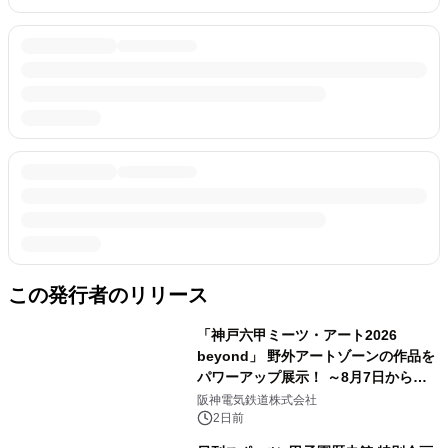
この発行者のリリース
「神戸六甲ミーツ・アート2026
beyond」 野外アートゾーンの作品を
パワーアップ展示！ ～8月7日からは
直前割パスポートを販売～
阪神電気鉄道株式会社
2日前