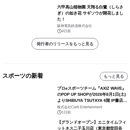
六甲高山植物園 天翔る白鷺（しらさ
ぎ）の如き花 サギソウが開花しまし
た！
阪神電気鉄道株式会社
4日前
発行者のリリースをもっと見る
スポーツの新着
もっと見る
プロeスポーツチーム『AXIZ WAVE』
のPOP UP SHOPが2026年8月1日(土)
よりSHIBUYA TSUTAYA 6階 IP書店で
開催決定！！
株式会社ClaN Entertainment
1日前
【グランドオープン】エニタイムフィ
ットネス二子玉川店（東京都世田谷