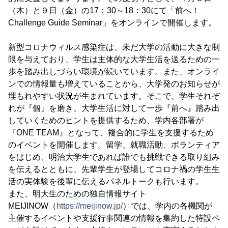
（木）と９日（金）の17：30～18：30にて「前へ！
Challenge Guide Seminar」をオンラインで開催します。
新型コロナウィルス感染症は、未だ大学の活動に大きな制
限を与えており、学生は主体的な大学生活を送るための一
歩を踏み出しづらい環境が続いています。また、オンライ
ンでの情報量も増えていることから、大学発のお知らせが
埋もれやすい状況が生まれています。そこで、学生それぞ
れが『個』を磨き、大学生活に対して一歩『前へ』踏み出
していくためのヒントを提供するため、学内各部署が
『ONE TEAM』となって、複合的に学生を支援するため
のイベントを開催します。留学、就職活動、ボランティア
をはじめ、明治大学生であれば誰でも挑戦できる取り組み
を伝えるとともに、先輩学生が登場してコロナ禍の学生生
活の実体験を後輩に伝えるパネルトークも行います。
また、明大生のための独自情報サイト
MEIJINOW（
https://meijinow.jp/
）では、学内の各機関が
主催するイベントや支援行事関連の情報を集約した特設ペ