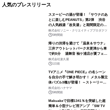
人気のプレスリリース
スヌーピーの湯が登場！ 「サウナのあ
とに楽しむPEANUTS」第2弾 渋谷
の人気銭湯「改良湯」と期間限定のコ
1
ラボレーション サウナイキタイコラ
株式会社ソニー・クリエイティブプロダクツ
ボグッズも発売決定！
5時間前
帰りの渋滞を避けて「温泉＆サウナ」
三井アウトレットパーク木更津から車
で約5分 湯舞音 袖ケ浦店が夏フェア
2
メニューを提供
株式会社楽久屋
1日前
TVアニメ『ONE PIECE』の名シーン
を自分の手で解き明かす！ メタル製立
体パズル3種が登場！ ～ストーリーと
3
ギミックが融合した 大人の体験型パズ
株式会社ハナヤマ
ルが8月7日(金)12時より先行予約受付
5時間前
開始～
Makuakeで目標1341％を突破した超
簡単＆小型テレビ用アンプ 「SW TV