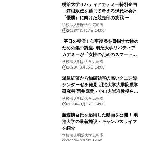
明治大学リバティアカデミー特別企画
「箱根駅伝を通じて考える現代社会と
『優勝』に向けた競走部の挑戦 ー
2024年第100回大会に向けてー」
学校法人明治大学広報課
2023年3月17日 14:00
-平日の朝活！仕事復帰を目指す女性の
ための集中講座- 明治大学リバティア
カデミーが「女性のためのスマートキ
ャリアプログラム わたしらしくReス
学校法人明治大学広報課
タートコース」の受講生を募集中です
2023年3月16日 14:00
温泉紅藻から触媒効率の高いクエン酸
シンターゼを発見 明治大学大学院農学
研究科 西井麻貴・小山内崇准教授らの
研究グループ
学校法人明治大学広報課
2023年3月15日 14:00
藤森慎吾氏を起用した動画を公開！ 明
治大学の最新施設・キャンパスライフ
を紹介
学校法人明治大学広報課