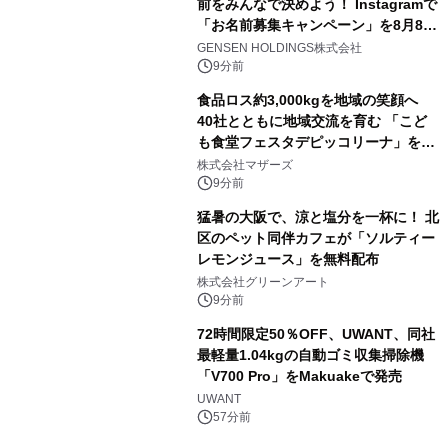
前をみんなで決めよう！ Instagramで
「お名前募集キャンペーン」を8月8日
(土)より開催
GENSEN HOLDINGS株式会社
9分前
食品ロス約3,000kgを地域の笑顔へ
40社とともに地域交流を育む 「こど
も食堂フェスタデピッコリーナ」を9
月5日(土)開催
株式会社マザーズ
9分前
猛暑の大阪で、涼と塩分を一杯に！ 北
区のペット同伴カフェが「ソルティー
レモンジュース」を無料配布
株式会社グリーンアート
9分前
72時間限定50％OFF、UWANT、同社
最軽量1.04kgの自動ゴミ収集掃除機
「V700 Pro」をMakuakeで発売
UWANT
57分前