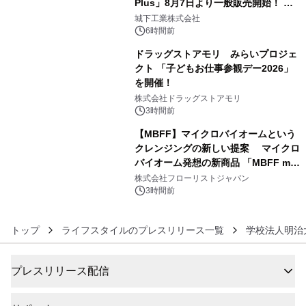
Plus」8月7日より一般販売開始！ ケ
4
ーブル1本つなぐだけ、テレビの音が
城下工業株式会社
ぐっと豊かに
6時間前
ドラッグストアモリ みらいプロジェ
クト 「子どもお仕事参観デー2026」
を開催！
5
株式会社ドラッグストアモリ
3時間前
【MBFF】マイクロバイオームという
クレンジングの新しい提案 マイクロ
バイオーム発想の新商品 「MBFF mb
6
クレンジングPRO」を2026年8月6日
株式会社フローリストジャパン
発売
3時間前
トップ
ライフスタイルのプレスリリース一覧
学校法人明治
プレスリリース配信