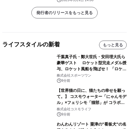
2023年3月9日 14:00
発行者のリリースをもっと見る
ライフスタイルの新着
もっと見る
千葉真子氏・鄭大世氏・安田理大氏ら
豪華ゲスト ロケット型完走メダル授
与、ロケット風船を飛ばせ！ 「ロケッ
トマラソン2026」開催
株式会社スポーツワン
9分前
【世界猫の日に、猫たちの幸せを願っ
て。】 コスモウォーター「にゃんモデ
ル」×フェリシモ「猫部」が コラボキ
ャンペーンを実施
株式会社コスモライフ
9分前
わんわんリゾート 粟津の"看板犬"の名