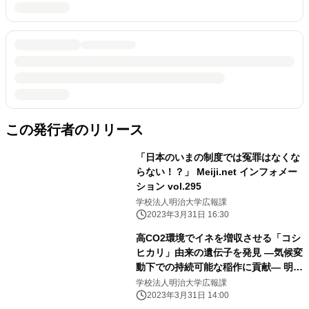
この発行者のリリース
「日本のいまの制度では冤罪はなくな
らない！？」 Meiji.net インフォメー
ション vol.295
学校法人明治大学広報課
2023年3月31日 16:30
高CO2環境でイネを増収させる「コシ
ヒカリ」由来の遺伝子を発見 ―気候変
動下での持続可能な稲作に貢献― 明治
大学大学院 農学研究科の山本 英司特
学校法人明治大学広報課
任講師はゲノム解析で貢献
2023年3月31日 14:00