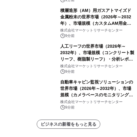
9分前
積層造形（AM）用ガスアトマイズド
金属粉末の世界市場（2026年～2032
年）、市場規模（カスタムAM用金属
粉末、汎用AM用金属粉末）・分析レ
株式会社マーケットリサーチセンター
ポートを発表
9分前
人工リーフの世界市場（2026年～
2032年）、市場規模（コンクリート製
リーフ、樹脂製リーフ）・分析レポー
トを発表
株式会社マーケットリサーチセンター
9分前
自動車キャビン監視ソリューションの
世界市場（2026年～2032年）、市場
規模（カメラベースのモニタリング、
赤外線センサーベースのモニタリン
株式会社マーケットリサーチセンター
グ、レーダーベースのモニタリング、
9分前
その他）・分析レポートを発表
ビジネスの新着をもっと見る