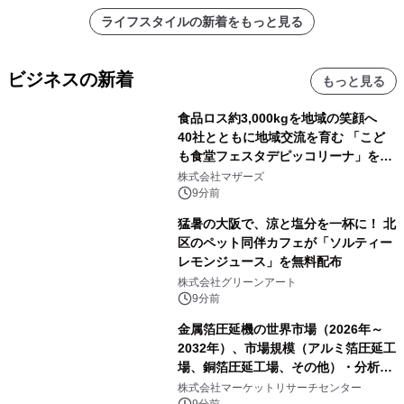
ライフスタイルの新着をもっと見る
ビジネスの新着
もっと見る
食品ロス約3,000kgを地域の笑顔へ
40社とともに地域交流を育む 「こど
も食堂フェスタデピッコリーナ」を9
月5日(土)開催
株式会社マザーズ
9分前
猛暑の大阪で、涼と塩分を一杯に！ 北
区のペット同伴カフェが「ソルティー
レモンジュース」を無料配布
株式会社グリーンアート
9分前
金属箔圧延機の世界市場（2026年～
2032年）、市場規模（アルミ箔圧延工
場、銅箔圧延工場、その他）・分析レ
ポートを発表
株式会社マーケットリサーチセンター