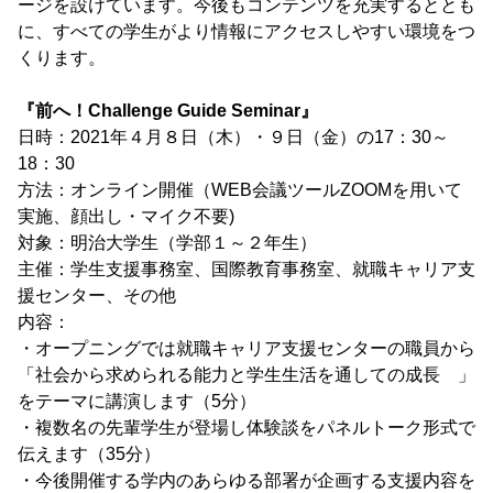
ージを設けています。今後もコンテンツを充実するととも
に、すべての学生がより情報にアクセスしやすい環境をつ
くります。
『前へ！Challenge Guide Seminar』
日時：2021年４月８日（木）・９日（金）の17：30～
18：30
方法：オンライン開催（WEB会議ツールZOOMを用いて
実施、顔出し・マイク不要)
対象：明治大学生（学部１～２年生）
主催：学生支援事務室、国際教育事務室、就職キャリア支
援センター、その他
内容：
・オープニングでは就職キャリア支援センターの職員から
「社会から求められる能力と学生生活を通しての成長 」
をテーマに講演します（5分）
・複数名の先輩学生が登場し体験談をパネルトーク形式で
伝えます（35分）
・今後開催する学内のあらゆる部署が企画する支援内容を