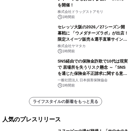
を開催！
株式会社ドラッグストアモリ
1時間前
セレッソ大阪の2026／27シーズン開
幕戦に 「ウメダチーズラボ」が出店！
限定スイーツ販売＆選手直筆サイング
ッズが当たる抽選会を 8月8日に開催
株式会社ヤマタカ
1時間前
SNS経由での保険金詐欺で10代は現実
で 居場所を失うリスク懸念 ～「SNS
を通じた保険金不正請求に関する意識
調査」を実施、 認知度の低さも浮き彫
一般社団法人 日本損害保険協会
りに～
1時間前
ライフスタイルの新着をもっと見る
人気のプレスリリース