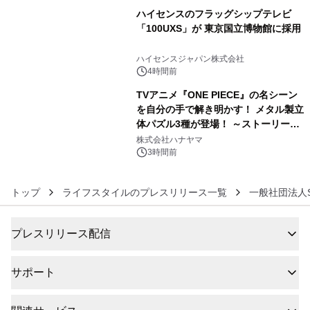
ハイセンスのフラッグシップテレビ
「100UXS」が 東京国立博物館に採用
5
ハイセンスジャパン株式会社
4時間前
TVアニメ『ONE PIECE』の名シーン
を自分の手で解き明かす！ メタル製立
体パズル3種が登場！ ～ストーリーと
6
ギミックが融合した 大人の体験型パズ
株式会社ハナヤマ
ルが8月7日(金)12時より先行予約受付
3時間前
開始～
トップ
ライフスタイルのプレスリリース一覧
一般社団法人SA
プレスリリース配信
サポート