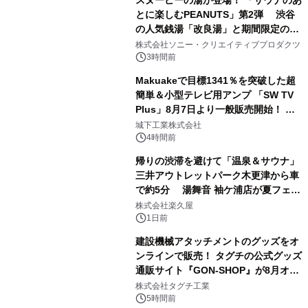
スヌーピーの湯が登場！ 「サウナのあ
とに楽しむPEANUTS」第2弾 渋谷
の人気銭湯「改良湯」と期間限定のコ
1
ラボレーション サウナイキタイコラ
株式会社ソニー・クリエイティブプロダクツ
ボグッズも発売決定！
3時間前
Makuakeで目標1341％を突破した超
簡単＆小型テレビ用アンプ 「SW TV
Plus」8月7日より一般販売開始！ ケ
2
ーブル1本つなぐだけ、テレビの音が
城下工業株式会社
ぐっと豊かに
4時間前
帰りの渋滞を避けて「温泉＆サウナ」
三井アウトレットパーク木更津から車
で約5分 湯舞音 袖ケ浦店が夏フェア
3
メニューを提供
株式会社楽久屋
1日前
建設機械アタッチメントのグッズをオ
ンラインで販売！ タグチの公式グッズ
通販サイト『GON-SHOP』が8月オー
4
プン
株式会社タグチ工業
5時間前