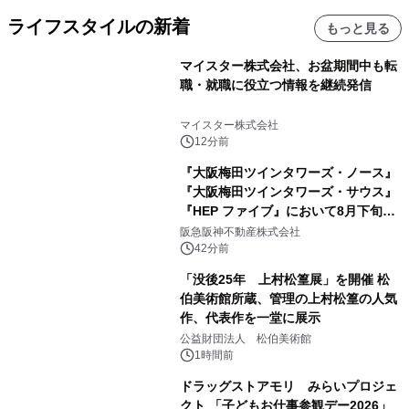
ライフスタイルの新着
もっと見る
マイスター株式会社、お盆期間中も転
職・就職に役立つ情報を継続発信
マイスター株式会社
12分前
『大阪梅田ツインタワーズ・ノース』
『大阪梅田ツインタワーズ・サウス』
『HEP ファイブ』において8月下旬か
ら 「オフサイト型コーポレートPPA」
阪急阪神不動産株式会社
による 再生可能エネルギー電力の使用
42分前
を開始します
「没後25年 上村松篁展」を開催 松
伯美術館所蔵、管理の上村松篁の人気
作、代表作を一堂に展示
公益財団法人 松伯美術館
1時間前
ドラッグストアモリ みらいプロジェ
クト 「子どもお仕事参観デー2026」