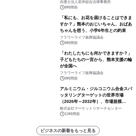
弁護士法人若井綜合法律事務所
8時間前
「私にも、お花を届けることはできま
すか？」熊本のおじいちゃん、おばあ
ちゃんを想う、小学6年生との約束
フラワーライフ振興協議会
9時間前
「わたしたちにも何かできますか？」
子どもたちの一言から、熊本支援の輪
が全国へ
フラワーライフ振興協議会
9時間前
アルミニウム・ジルコニウム合金スパ
ッタリングターゲットの世界市場
（2026年～2032年）、市場規模
（0.995、0.999、その他）・分析レポ
株式会社マーケットリサーチセンター
ートを発表
10時間前
ビジネスの新着をもっと見る