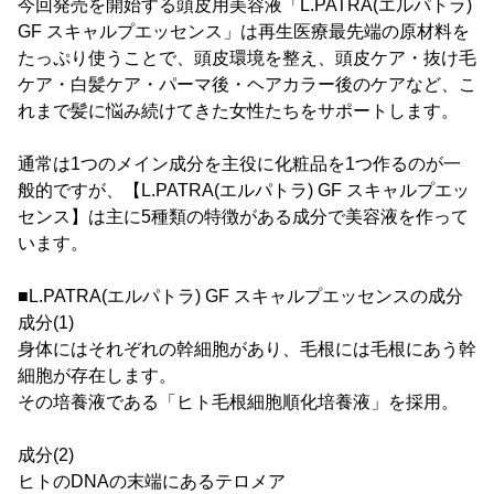
今回発売を開始する頭皮用美容液「L.PATRA(エルパトラ)
GF スキャルプエッセンス」は再生医療最先端の原材料を
たっぷり使うことで、頭皮環境を整え、頭皮ケア・抜け毛
ケア・白髪ケア・パーマ後・ヘアカラー後のケアなど、こ
れまで髪に悩み続けてきた女性たちをサポートします。
通常は1つのメイン成分を主役に化粧品を1つ作るのが一
般的ですが、【L.PATRA(エルパトラ) GF スキャルプエッ
センス】は主に5種類の特徴がある成分で美容液を作って
います。
■L.PATRA(エルパトラ) GF スキャルプエッセンスの成分
成分(1)
身体にはそれぞれの幹細胞があり、毛根には毛根にあう幹
細胞が存在します。
その培養液である「ヒト毛根細胞順化培養液」を採用。
成分(2)
ヒトのDNAの末端にあるテロメア