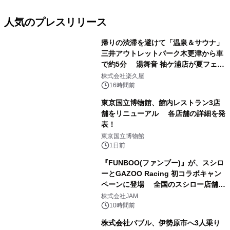
人気のプレスリリース
帰りの渋滞を避けて「温泉＆サウナ」
三井アウトレットパーク木更津から車
で約5分 湯舞音 袖ケ浦店が夏フェア
1
メニューを提供
株式会社楽久屋
16時間前
東京国立博物館、館内レストラン3店
舗をリニューアル 各店舗の詳細を発
表！
2
東京国立博物館
1日前
『FUNBOO(ファンブー)』が、スシロ
ーとGAZOO Racing 初コラボキャン
ペーンに登場 全国のスシロー店舗で
3
GR 4車種の FUNBOO(ミニカー)付き
株式会社JAM
メニューが展開されます
10時間前
株式会社バブル、伊勢原市へ3人乗り