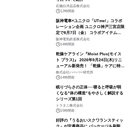
石徹白洋品店株式会社
12時間前
阪神電車×ユニクロ「UTme!」コラボ
レーション企画 ユニクロ神戸三宮店限
定で8月7日（金） コラボアイテムが
発売決定！
阪神電気鉄道株式会社
14時間前
乾燥ケアライン『Moist Plus(モイス
ト プラス)』 2026年9月24日(木)リニ
ューアル新発売！ 「乾燥」ケアに特化
し、ライン使いで潤いに満ちた肌へ
株式会社ハーバー研究所
14時間前
眠りづらさの正体──寝ると呼吸が弱
くなる"体の構造"をやさしく解説する
シリーズ第1回
トラタニ株式会社
15時間前
好評の『うるおいスクワランスティッ
ク』が定番商品に パッケージを刷新