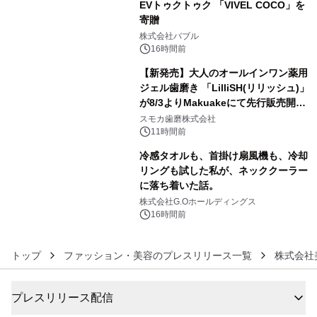
EVトゥクトゥク 「VIVEL COCO」を
寄贈
4
株式会社バブル
16時間前
【新発売】大人のオールインワン薬用
ジェル歯磨き 「LilliSH(リリッシュ)」
が8/3よりMakuakeにて先行販売開
5
始！
スモカ歯磨株式会社
11時間前
冷感タオルも、首掛け扇風機も、冷却
リングも試した私が、ネッククーラー
に落ち着いた話。
6
株式会社G.Oホールディングス
16時間前
トップ
ファッション・美容のプレスリリース一覧
株式会社
プレスリリース配信