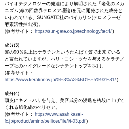
バイオテクノロジーの発達により解明された「老化のメカ
ニズム(命の回数券テロメア理論)を元に開発された成分と
いわれている、SUNGATE社のバイカリン(テロメラーゼ
酵素活性抽出液)。
(参考サイト：
https://sun-gate.co.jp/technology/tec4/
)
成分(3)
髪の90％以上はケラチンというたんぱく質で出来ている
と言われていますが、ハリ・コシ・ツヤを与えるケラチノ
ーブ社のハイグレードなシナチントップを採用。
(参考サイト：
https://www.keratinnov.jp/%E8%A3%BD%E5%93%81/
)
成分(4)
頭皮にキメ・ハリを与え、美容成分の浸透を格段に上げて
くれる旭化成のペリセア。
(参考サイト：
https://www.asahikasei-
fc.jp/product/amino/pellicer/file/i/i-03.pdf
)