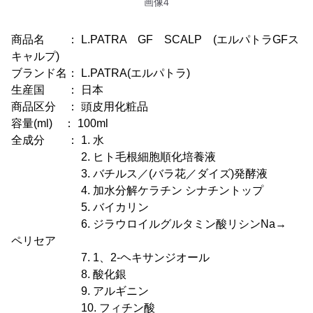
画像4
商品名 ： L.PATRA GF SCALP (エルパトラGFス
キャルプ)
ブランド名： L.PATRA(エルパトラ)
生産国 ： 日本
商品区分 ： 頭皮用化粧品
容量(ml) ： 100ml
全成分 ： 1. 水
2. ヒト毛根細胞順化培養液
3. バチルス／(バラ花／ダイズ)発酵液
4. 加水分解ケラチン シナチントップ
5. バイカリン
6. ジラウロイルグルタミン酸リシンNa→
ペリセア
7. 1、2-ヘキサンジオール
8. 酸化銀
9. アルギニン
10. フィチン酸