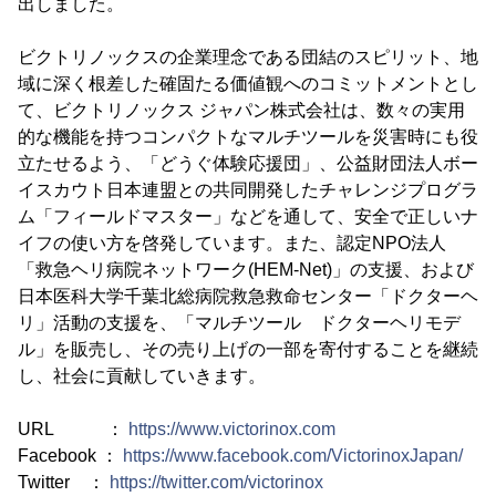
出しました。
ビクトリノックスの企業理念である団結のスピリット、地
域に深く根差した確固たる価値観へのコミットメントとし
て、ビクトリノックス ジャパン株式会社は、数々の実用
的な機能を持つコンパクトなマルチツールを災害時にも役
立たせるよう、「どうぐ体験応援団」、公益財団法人ボー
イスカウト日本連盟との共同開発したチャレンジプログラ
ム「フィールドマスター」などを通して、安全で正しいナ
イフの使い方を啓発しています。また、認定NPO法人
「救急ヘリ病院ネットワーク(HEM-Net)」の支援、および
日本医科大学千葉北総病院救急救命センター「ドクターヘ
リ」活動の支援を、「マルチツール ドクターヘリモデ
ル」を販売し、その売り上げの一部を寄付することを継続
し、社会に貢献していきます。
URL ：
https://www.victorinox.com
Facebook ：
https://www.facebook.com/VictorinoxJapan/
Twitter ：
https://twitter.com/victorinox