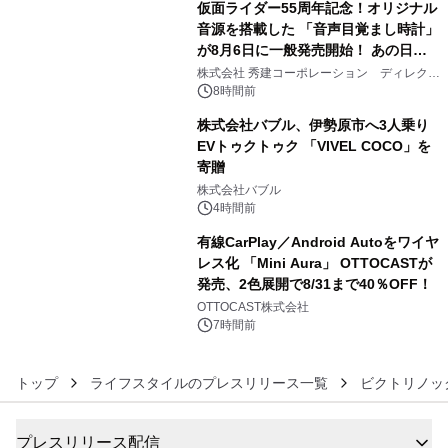
仮面ライダー55周年記念！オリジナル
音源を搭載した 「音声目覚まし時計」
が8月6日に一般発売開始！ あの日の
4
大興奮が今甦る
株式会社 秀建コーポレーション ディレクト
アートギャラリー
8時間前
株式会社バブル、伊勢原市へ3人乗り
EVトゥクトゥク 「VIVEL COCO」を
寄贈
5
株式会社バブル
4時間前
有線CarPlay／Android Autoをワイヤ
レス化 「Mini Aura」 OTTOCASTが
発売、2色展開で8/31まで40％OFF！
6
OTTOCAST株式会社
7時間前
トップ
ライフスタイルのプレスリリース一覧
ビクトリノッ
プレスリリース配信