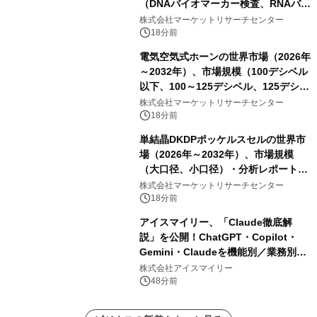
（DNAバイオマーカー検査、RNAバイ
オマーカー検査、タンパク質バイオマ
株式会社マーケットリサーチセンター
ーカー検査、細胞ベースのバイオマー
18分前
カー検査、多項目バイオマーカー検
電気空気式ホーンの世界市場（2026年
査）・分析レポートを発表
～2032年）、市場規模（100デシベル
以下、100～125デシベル、125デシベ
ル以上）・分析レポートを発表
株式会社マーケットリサーチセンター
18分前
単結晶DKDPポッケルスセルの世界市
場（2026年～2032年）、市場規模
（大口径、小口径）・分析レポートを
発表
株式会社マーケットリサーチセンター
18分前
アイスマイリー、「Claude徹底解
説」を公開！ChatGPT・Copilot・
Gemini・Claudeを機能別／業務別に
比較―自社に合う生成AIの選び方がわ
株式会社アイスマイリー
かる実践ガイド
48分前