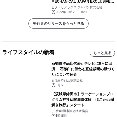
MECHANICAL JAPAN EXCLUSIVE
11月4日発売
ビクトリノックス ジャパン株式会社
2022年10月28日 10:00
発行者のリリースをもっと見る
ライフスタイルの新着
もっと見る
石徹白洋品店代表がテレビに9月に出
演 石徹白に伝わる直線裁断の服づく
りについて紹介
石徹白洋品店株式会社
3分前
【茨城県鉾田市】ラーケーションプロ
グラム神社仏閣周遊体験「ほこたde謎
解き旅行」スタート
(一社)鉾田市観光物産協会
1時間前