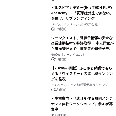
ビルスピアカデミー(旧：TECH PLAY
Academy) 「変革は外注できない」
を掲げ、リブランディング
パーソルイノベーション株式会社
1時間前
ジーンクエスト、遺伝子情報の安全な
企業連携技術で特許取得 本人同意か
ら履歴管理まで、事業者の遺伝子デー
タ活用を支援
株式会社ジーンクエスト
1時間前
【2026年8月版】ふるさと納税でもら
える『ウイスキー』の還元率ランキン
グを発表
とくさと-ふるさと納税還元率ランキング-
1時間前
＜事前案内＞『造形制作＆彫刻メンテ
ナンス体験ワークショップ』参加者募
集中
東京都北区