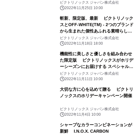
クトリノックスから新登場
ビクトリノックス ジャパン株式会社
2022年11月25日 10:00
斬新、限定版、最新 ビクトリノック
スとOFF-WHITE(TM) - 2つのブランド
から生まれた個性あふれる素晴らしい
デザイン
ビクトリノックス ジャパン株式会社
2022年11月18日 18:00
機能性に美しさと優しさを組み合わせ
た限定版 ビクトリノックスがホリデ
ーシーズンにお届けする スペシャルマ
ルチツールが11月18日に発売
ビクトリノックス ジャパン株式会社
2022年11月11日 10:00
大切な方に心を込めて贈る ビクトリ
ノックスのホリデーキャンペーン開催
ビクトリノックス ジャパン株式会社
2022年11月4日 10:00
シャープなカラーコンビネーションが
新鮮 I.N.O.X. CARBON