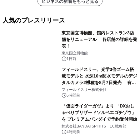
ビジネスの新着をもっと見る
人気のプレスリリース
東京国立博物館、館内レストラン3店
舗をリニューアル 各店舗の詳細を発
表！
1
東京国立博物館
1日前
フィールドスリー、光学3倍ズーム搭
載モデルと 水深10m防水モデルのデジ
タルカメラ2機種を8月7日発売 有効
2
約1300万画素、用途別に選べるコンデ
フィールドスリー株式会社
ジ新登場
5時間前
「仮面ライダーガヴ」より 「DXおし
ゃべりブリザードソルベエゴチゾウ」
を プレミアムバンダイで予約受付開始
3
株式会社BANDAI SPIRITS EC戦略部
4時間前