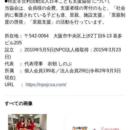
■特定非営利活動法人日本こども支援協会 について
当協会は、会員様の会費、支援者様の寄付のもと、「社会
的に養護されている子ども達、里親、施設支援」「里親制
度の啓発」「里親支援」の活動を行っています。
所在地： 〒542-0064 大阪市中央区上汐2丁目6-13 喜多
ビル205
設立 ： 2010年5月5日(NPO法人格取得：2015年3月23
日)
代表 ： 代表理事 岩朝 しのぶ
所属 ： 個人会員199名／法人会員29社(令和2年9月3日
現在)
URL ：
https://npojcsa.com/
すべての画像