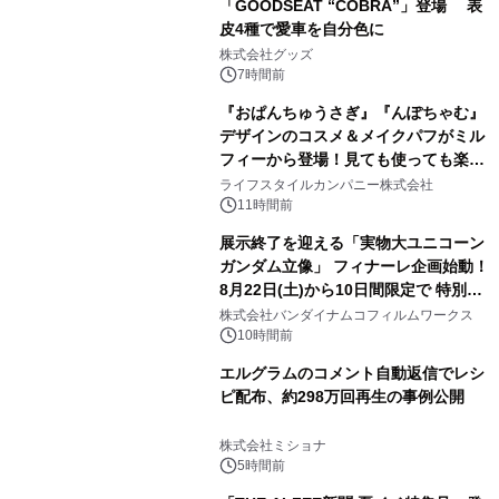
「GOODSEAT “COBRA”」登場 表
皮4種で愛車を自分色に
2
株式会社グッズ
7時間前
『おぱんちゅうさぎ』『んぽちゃむ』
デザインのコスメ＆メイクパフがミル
フィーから登場！見ても使っても楽し
3
い、ポップでキュートなコレクショ
ライフスタイルカンパニー株式会社
ン。
11時間前
展示終了を迎える「実物大ユニコーン
ガンダム立像」 フィナーレ企画始動！
8月22日(土)から10日間限定で 特別映
4
像『UNICORN GUNDAM Statue ―
株式会社バンダイナムコフィルムワークス
BEYOND POSSIBILITY ―』を上映！
10時間前
エルグラムのコメント自動返信でレシ
ピ配布、約298万回再生の事例公開
5
株式会社ミショナ
5時間前