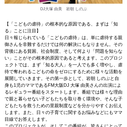
DJ大塚 由美 岩朝 しのぶ
【「こどもの虐待」の根本的な原因である、まずは「知
る」ことに注目】
日々報じられている「こどもの虐待」は、単に虐待する親
御さんを非難するだけでは何の解決にもなりません。その
背後にある貧困、社会制度、そして何より「問題を知らな
い」ことがその根本的原因であると考えます。このプロジ
ェクトでは、まず「知る大人」を一人でも多く増やし、虐
待で奪われるこどもの命をゼロにするために様々な活動を
展開していきます。その第一歩として、岩朝 しのぶと自
身も1児のママであるFM大阪DJ 大塚 由美さんの出演によ
るレギュラー番組をスタートします。番組では様々な理由
で親と暮らせない子どもたちを取り巻く環境や、そんな子
どもたちを救うための里親制度などを分かりやすくお伝え
します。また、日々の子育てに関するお悩みなどにもママ
目線でお答えします。
このプロジェクトが、そしてこの番組が、皆さんにとって