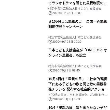
てラジオドラマを通じた里親制度の啓
発
特定非営利活動法人日本こども支援協会
2022年1月28日 12:00
＃10月4日は里親の日 全国一斉里親
制度啓発キャンペーン
特定非営利活動法人日本こども支援協会
2020年9月28日 10:30
日本こども支援協会が「ONE LOVEオ
ンライン里親会」を設立
特定非営利活動法人日本こども支援協会
2020年9月7日 09:45
10月4日は「里親の日」！ 社会的養護
下にある子どもの数と同じ数の里親啓
発チラシを 配布する社会的アクション
「One Loveキャンペーン」 応援でき
NPO法人日本こども支援協会、JAMMIN合同
会社
るチャリティーアイテムを10月1日
2018年10月2日 09:30
(月)から1週間限定販売
10/4「里親の日」親と暮らせない子ど