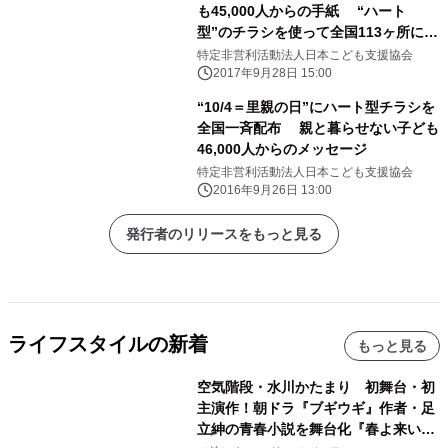
も45,000人からの手紙 “ハート
型”のチラシを使って全国113ヶ所に一
斉配布
特定非営利活動法人日本こども支援協会
2017年9月28日 15:00
“10/4＝里親の日”にハート型チラシを
全国一斉配布 親と暮らせない子ども
46,000人からのメッセージ
特定非営利活動法人日本こども支援協会
2016年9月26日 13:00
発行者のリリースをもっと見る
ライフスタイルの新着
もっと見る
空気階段・水川かたまり 初舞台・初
主演作！朝ドラ『ブギウギ』作者・足
立紳の青春小説を舞台化『春よ来い、