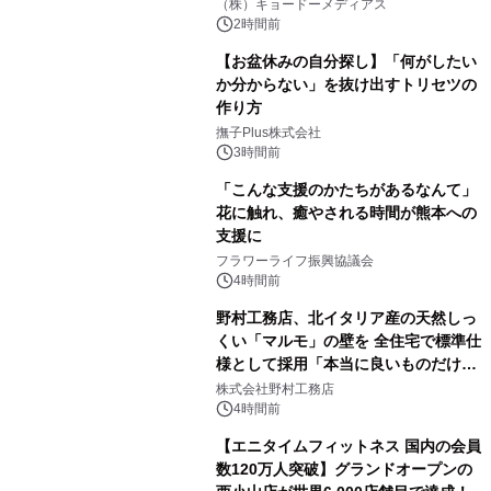
マジで来い』キービジュアル解禁！
（株）キョードーメディアス
2時間前
【お盆休みの自分探し】「何がしたい
か分からない」を抜け出すトリセツの
作り方
撫子Plus株式会社
3時間前
「こんな支援のかたちがあるなんて」
花に触れ、癒やされる時間が熊本への
支援に
フラワーライフ振興協議会
4時間前
野村工務店、北イタリア産の天然しっ
くい「マルモ」の壁を 全住宅で標準仕
様として採用「本当に良いものだけに
こだわる」
株式会社野村工務店
4時間前
【エニタイムフィットネス 国内の会員
数120万人突破】グランドオープンの