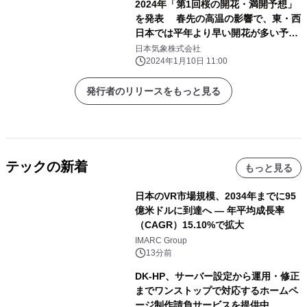
2024年「第1回桜の開花・満開予想」
を発表 春先の高温の影響で、東・西
日本では平年より早い開花が多い予想
開花一番乗りは高知の3月18日、東
日本気象株式会社
京は3月23日の予想
2024年1月10日 11:00
発行者のリリースをもっと見る
テックの新着
もっと見る
日本のVR市場規模、2034年までに95
億米ドルに到達へ ― 年平均成長率
（CAGR）15.10%で拡大
IMARC Group
13分前
DK-HP、サーバー設定から運用・修正
までワンストップで対応するホームペ
ージ制作請負サービスを提供中