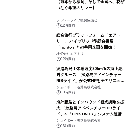
【熊本から福岡、そして全国へ。花が
つなぐ希望のリレー】
フラワーライフ振興協議会
12時間前
総合旅行プラットフォーム「エアト
リ」、 ハイブリッド型総合書店
「honto」との共同企画を開始！
株式会社エアトリ
12時間前
淡路島発！体感速度80km/hの海上絶
叫クルーズ 「淡路島アドベンチャー
RIBライド」が公式HPを全面リニュー
アル！ ～スマホで即予約完了の「スマ
ジョイポート淡路島株式会社
ート設計」へ刷新～
13時間前
海外販路とインバウンド観光誘致を拡
大 「淡路島アドベンチャーRIBライ
ド」× 「LINKTIVITY」システム連携を
開始！
ジョイポート淡路島株式会社
13時間前