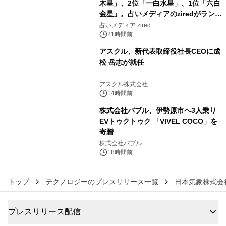
木星」、2位「一白水星」、1位「六白
金星」。占いメディアのziredがランキ
4
ングを発表
占いメディア zired
21時間前
アスクル、新代表取締役社長CEOに成
松 岳志が就任
5
アスクル株式会社
14時間前
株式会社バブル、伊勢原市へ3人乗り
EVトゥクトゥク 「VIVEL COCO」を
寄贈
6
株式会社バブル
18時間前
トップ
テクノロジーのプレスリリース一覧
日本気象株式会
プレスリリース配信