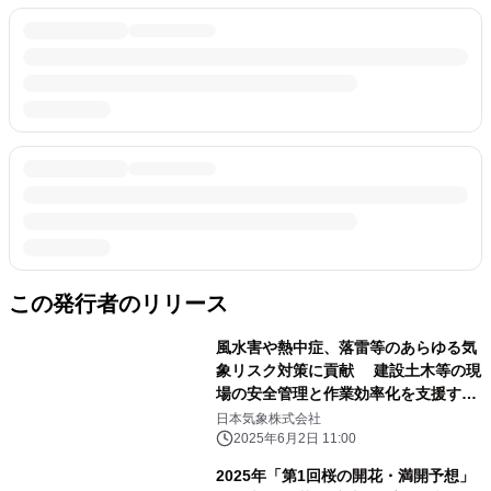
この発行者のリリース
風水害や熱中症、落雷等のあらゆる気
象リスク対策に貢献 建設土木等の現
場の安全管理と作業効率化を支援する
NETIS認定「お天気クラウド」の新シ
日本気象株式会社
ステム提供開始
2025年6月2日 11:00
2025年「第1回桜の開花・満開予想」