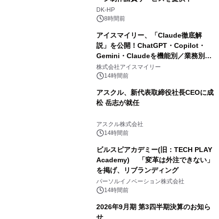
DK-HP
8時間前
アイスマイリー、「Claude徹底解
説」を公開！ChatGPT・Copilot・
Gemini・Claudeを機能別／業務別に
比較―自社に合う生成AIの選び方がわ
株式会社アイスマイリー
かる実践ガイド
14時間前
アスクル、新代表取締役社長CEOに成
松 岳志が就任
アスクル株式会社
14時間前
ビルスピアカデミー(旧：TECH PLAY
Academy) 「変革は外注できない」
を掲げ、リブランディング
パーソルイノベーション株式会社
14時間前
2026年9月期 第3四半期決算のお知ら
せ