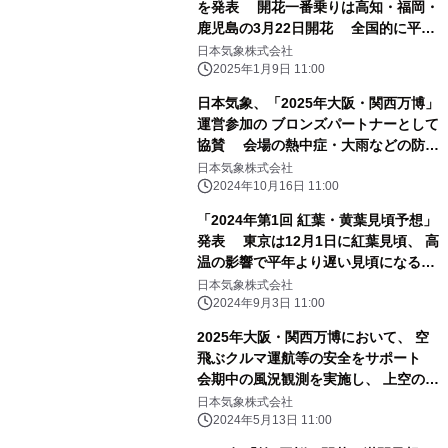
を発表 開花一番乗りは高知・福岡・
鹿児島の3月22日開花 全国的に平年
並みの開花で、東京は3月24日開花の
日本気象株式会社
見込み
2025年1月9日 11:00
日本気象、「2025年大阪・関西万博」
運営参加の ブロンズパートナーとして
協賛 会場の熱中症・大雨などの防災
監視をはじめ、円滑な運営をサポート
日本気象株式会社
2024年10月16日 11:00
「2024年第1回 紅葉・黄葉見頃予想」
発表 東京は12月1日に紅葉見頃、 高
温の影響で平年より遅い見頃になる地
域が多い
日本気象株式会社
2024年9月3日 11:00
2025年大阪・関西万博において、 空
飛ぶクルマ運航等の安全をサポート
会期中の風況観測を実施し、 上空のリ
アルタイムデータおよび予測情報を提
日本気象株式会社
供
2024年5月13日 11:00