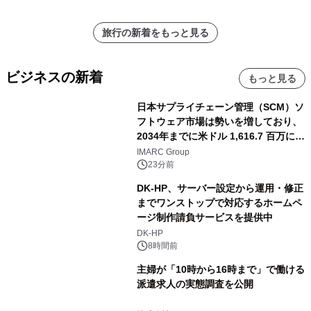
旅行の新着をもっと見る
ビジネスの新着
もっと見る
日本サプライチェーン管理（SCM）ソ
フトウェア市場は勢いを増しており、
2034年までに米ドル 1,616.7 百万に達
し、CAGR 3.42%で成長すると予測
IMARC Group
23分前
DK-HP、サーバー設定から運用・修正
までワンストップで対応するホームペ
ージ制作請負サービスを提供中
DK-HP
8時間前
主婦が「10時から16時まで」で働ける
派遣求人の実態調査を公開