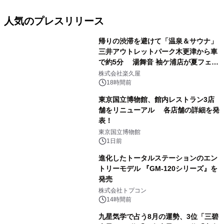
人気のプレスリリース
帰りの渋滞を避けて「温泉＆サウナ」
三井アウトレットパーク木更津から車
で約5分 湯舞音 袖ケ浦店が夏フェア
1
メニューを提供
株式会社楽久屋
18時間前
東京国立博物館、館内レストラン3店
舗をリニューアル 各店舗の詳細を発
表！
2
東京国立博物館
1日前
進化したトータルステーションのエン
トリーモデル 『GM-120シリーズ』を
発売
3
株式会社トプコン
14時間前
九星気学で占う8月の運勢、3位「三碧