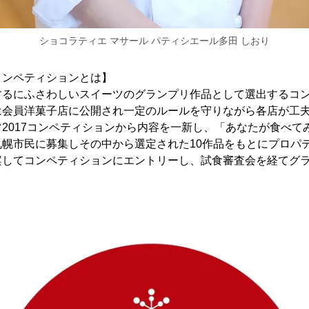
ショコラティエ マサール パティシエール多田 しおり
コンペティションとは】
するにふさわしいスイーツのグランプリ作品として選出するコ
は会員洋菓子店に公開され一定のルールを守りながら各店が工
2017コンペティションから内容を一新し、「あなたが食べて
札幌市民に募集しその中から選定された10作品をもとにプロパ
案してコンペティションにエントリーし、試食審査会を経てグラ