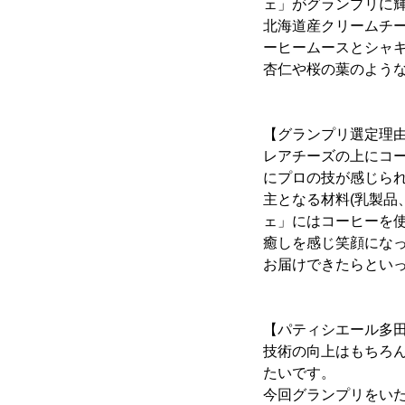
ェ」がグランプリに
北海道産クリームチ
ーヒームースとシャ
杏仁や桜の葉のよう
【グランプリ選定理
レアチーズの上にコ
にプロの技が感じら
主となる材料(乳製品
ェ」にはコーヒーを
癒しを感じ笑顔にな
お届けできたらとい
【パティシエール多
技術の向上はもちろん
たいです。
今回グランプリをいた