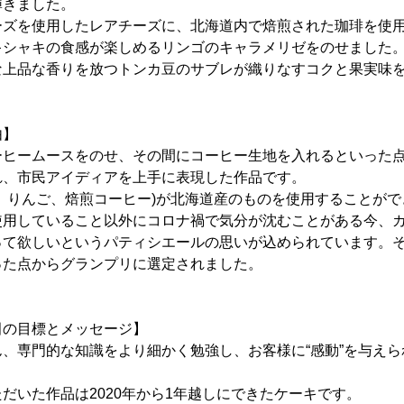
輝きました。
ーズを使用したレアチーズに、北海道内で焙煎された珈琲を使
キシャキの食感が楽しめるリンゴのキャラメリゼをのせました
な上品な香りを放つトンカ豆のサブレが織りなすコクと果実味
由】
ーヒームースをのせ、その間にコーヒー生地を入れるといった
れ、市民アイディアを上手に表現した作品です。
、りんご、焙煎コーヒー)が北海道産のものを使用することが
使用していること以外にコロナ禍で気分が沈むことがある今、
って欲しいというパティシエールの思いが込められています。
った点からグランプリに選定されました。
田の目標とメッセージ】
、専門的な知識をより細かく勉強し、お客様に“感動”を与え
だいた作品は2020年から1年越しにできたケーキです。