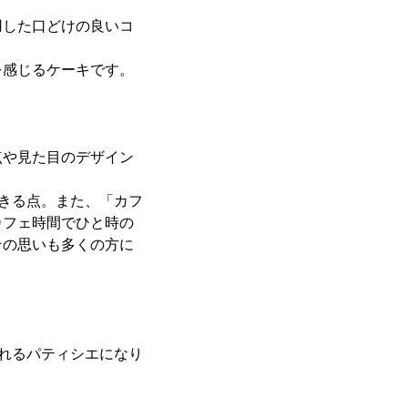
用した口どけの良いコ
。
を感じるケーキです。
点や見た目のデザイン
できる点。また、「カフ
カフェ時間でひと時の
その思いも多くの方に
られるパティシエになり