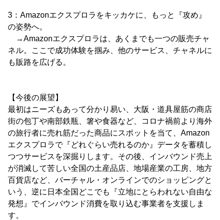
3：Amazonエクスプロラをキッカケに、もっと『攻め』
の姿勢へ。
→Amazonエクスプロラは、あくまでも一つの販売チャ
ネル。ここで成功体験を掴み、他のサービス、チャネルに
も販路を広げる。
【今後の展望】
最初はニーズもあって分かり易い、大阪・道具屋筋の商店
街の包丁や南部鉄瓶、箸や食器など、コロナ禍前より海外
の旅行者に売れ筋だった商品にスポットを当て、Amazon
エクスプロラで『どれぐらい売れるのか』データを蓄積し
つつサービスを深掘りします。その後、インバウンド売上
が消滅して苦しい全国の土産品店、地場産業の工房、地方
百貨店など、バーチャル・オンラインでのショッピングと
いう、逆に日本全国どこでも『立地にとらわれない自由な
発想』でインバウンド消費を取り込む事業者を支援しま
す。