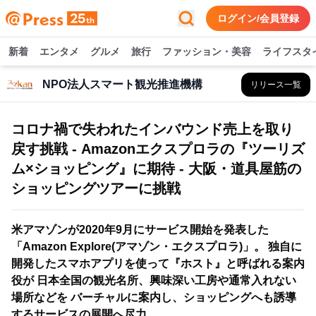
ログイン/会員登録
新着
エンタメ
グルメ
旅行
ファッション・美容
ライフスタ
NPO法人スマート観光推進機構
リリース一覧
コロナ禍で失われたインバウンド売上を取り
戻す挑戦 - Amazonエクスプロラの『ツーリズ
ム×ショッピング』に期待 - 大阪・道具屋筋の
ショッピングツアーに挑戦
米アマゾンが2020年9月にサービス開始を発表した
「Amazon Explore(アマゾン・エクスプロラ)」。 独自に
開発したスマホアプリを使って『ホスト』と呼ばれる案内
役が 日本全国の観光名所、興味深い工房や通常入れない
場所などを バーチャルに案内し、ショッピングへも誘導
するサービスの展開へ尽力