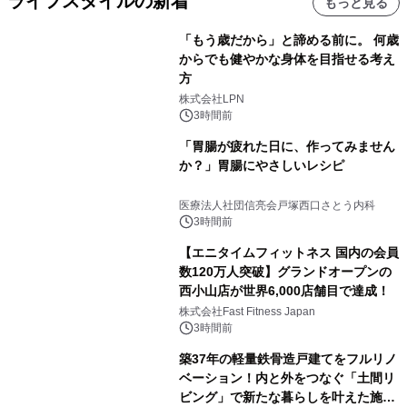
ライフスタイルの新着
もっと見る
「もう歳だから」と諦める前に。 何歳
からでも健やかな身体を目指せる考え
方
株式会社LPN
3時間前
「胃腸が疲れた日に、作ってみません
か？」胃腸にやさしいレシピ
医療法人社団信亮会戸塚西口さとう内科
3時間前
【エニタイムフィットネス 国内の会員
数120万人突破】グランドオープンの
西小山店が世界6,000店舗目で達成！
株式会社Fast Fitness Japan
3時間前
築37年の軽量鉄骨造戸建てをフルリノ
ベーション！内と外をつなぐ「土間リ
ビング」で新たな暮らしを叶えた施工