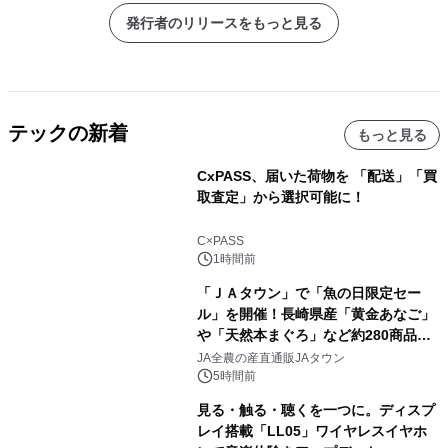
発行者のリリースをもっと見る
テックの新着
もっと見る
CxPASS、届いた荷物を 「配送」「買
取査定」から選択可能に！
C×PASS
1時間前
「ＪＡタウン」で「魚の日限定セー
ル」を開催！長崎県産「黄金あなご」
や「天然本まぐろ」など約280商品を
販売！～毎月１０日の定例企画～
JA全農の産直通販JAタウン
5時間前
見る・触る・聴くを一つに。ディスプ
レイ搭載「LL05」ワイヤレスイヤホ