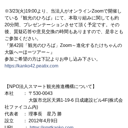
※3/23(火)19:00より、当法人がオンラインZoomで開催し
ている『観光のひろば』にて、本取り組みに関しても約
20分間、プレゼンテーションさせて頂く予定です。その
後、質疑応答や意見交換の時間もありますので、是非とも
ご参加ください。
『第42回「観光のひろば」Zoom～進化するたけちゃんの
大阪へーほーツアー～』
参加ご希望の方は下記よりお申し込み下さい。
https://kanko42.peatix.com
【NPO法人スマート観光推進機構について】
本社 ： 〒530-0043
大阪市北区天満1-19-6 日成建設ビル4F(株式会
社ファイコム内)
代表者 ： 理事長 星乃 勝
設立 ： 2012年4月9日
URL ：
https://smrtkanko.com