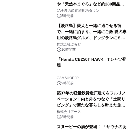
や「天然本まぐろ」など約280商品を
1
販売！～毎月１０日の定例企画～
JA全農の産直通販JAタウン
5時間前
【淡路島】愛犬と一緒に過ごせる宿
で、一緒に泊まり、一緒にご飯 愛犬専
用の淡路島グルメ、ドッグランにミニ
2
プール グランピングとトレーラーハウ
株式会社ぷらど
スの2施設で
10時間前
「Honda CB250T HAWK」Tシャツ登
場
3
CAMSHOP.JP
9時間前
築37年の軽量鉄骨造戸建てをフルリノ
ベーション！内と外をつなぐ「土間リ
ビング」で新たな暮らしを叶えた施工
4
事例を株式会社アースが公開
株式会社アース
8時間前
スヌーピーの湯が登場！ 「サウナのあ