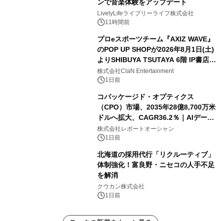
ンで音楽体験をアップデート
LivelyLifeライブリーライフ株式会社
11時間前
プロeスポーツチーム『AXIZ WAVE』
のPOP UP SHOPが2026年8月1日(土)
よりSHIBUYA TSUTAYA 6階 IP書店で
開催決定！！
株式会社ClaN Entertainment
1日前
コパッケージド・オプティクス
（CPO）市場、2035年28億8,700万米
ドルへ拡大、CAGR36.2％｜AIデータ
センター・高速光通信需要が成長を加
株式会社レポートオーシャン
速
1日前
北海道の採用代行「リクルーティブ」
体制強化！富良野・ニセコの人手不足
を解消
クウカン株式会社
1日前