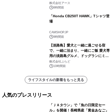
事例を株式会社アースが公開
株式会社アース
8時間前
「Honda CB250T HAWK」Tシャツ登
場
CAMSHOP.JP
9時間前
【淡路島】愛犬と一緒に過ごせる宿
で、一緒に泊まり、一緒にご飯 愛犬専
用の淡路島グルメ、ドッグランにミニ
プール グランピングとトレーラーハウ
株式会社ぷらど
スの2施設で
10時間前
ライフスタイルの新着をもっと見る
人気のプレスリリース
「ＪＡタウン」で「魚の日限定セー
ル」を開催！長崎県産「黄金あなご」