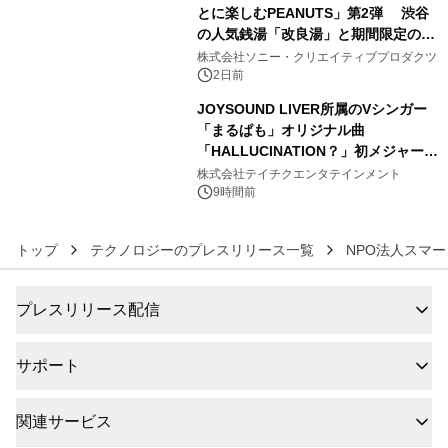
とに楽しむPEANUTS」第2弾 渋谷
の人気銭湯「改良湯」と期間限定のコ
5
ラボレーション サウナイキタイコラ
株式会社ソニー・クリエイティブプロダクツ
ボグッズも発売決定！
2日前
JOYSOUND LIVER所属のVシンガー
「まるぱも」オリジナル曲
「HALLUCINATION？」初メジャー配
6
信リリース決定！
株式会社テイチクエンタテインメント
9時間前
トップ
テクノロジーのプレスリリース一覧
NPO法人スマ
プレスリリース配信
サポート
関連サービス