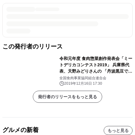
この発行者のリリース
令和元年度 食肉惣菜創作発表会「ミー
トデリカコンテスト2019」 兵庫県代
表、天野みどりさんの 「丹波黒豆でチ
キンチリコンカルネ」が 2,133点の中
全国食肉事業協同組合連合会
から最優秀賞を受賞
2019年12月16日 17:30
発行者のリリースをもっと見る
グルメの新着
もっと見る