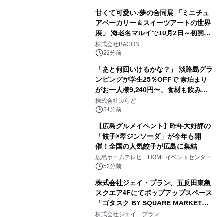
甘くて可愛い♪夢の合同展 「ミニチュ
アベーカリー＆スイーツアートの世界
展」 海老名マルイで10月2日～初開
催！
株式会社BACON
22分前
「あと何回いけるかな？」 淡路島グラ
ンピングが学生25％OFFで 素泊まり
がお一人様9,240円〜、食材も飲み物
も持ち込み自由 「グランピングリゾー
株式会社ぷらど
ト Awaji」9月30日までの平日限定
34分前
【広島グルメイベント】昨年大好評の
「餃子×翠ジンソーダ」が今年も開
催！全国の人気餃子が広島に集結
広島ホームテレビ HOMEイベントセンター
52分前
株式会社ジェイ・プラン、五反田東急
スクエア4Fにてポップアップスペース
「ゴタスク BY SQUARE MARKET」
の運営を開始
株式会社ジェイ・プラン