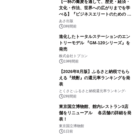
【一杯の蕎麦を通して、歴史・経済・
文化・作法、世界への広がりまでを学
べる】『ビジネスエリートのための 教
2
養としての蕎麦』2026年8月25日
あさ出版
（火）発売
3時間前
進化したトータルステーションのエン
トリーモデル 『GM-120シリーズ』を
発売
3
株式会社トプコン
19時間前
【2026年8月版】ふるさと納税でもら
える『焼酎』の還元率ランキングを発
表
4
とくさと-ふるさと納税還元率ランキング-
2時間前
東京国立博物館、館内レストラン3店
舗をリニューアル 各店舗の詳細を発
表！
5
東京国立博物館
1日前