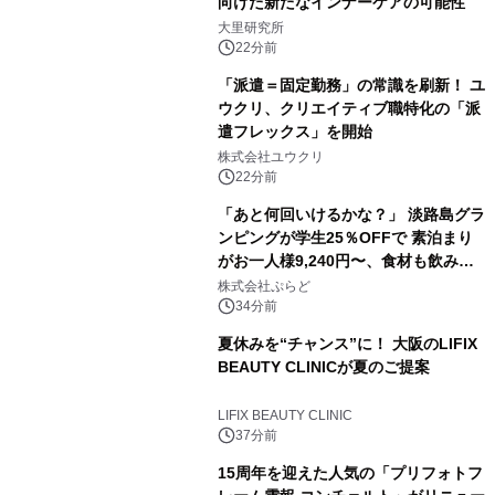
向けた新たなインナーケアの可能性
大里研究所
22分前
「派遣＝固定勤務」の常識を刷新！ ユ
ウクリ、クリエイティブ職特化の「派
遣フレックス」を開始
株式会社ユウクリ
22分前
「あと何回いけるかな？」 淡路島グラ
ンピングが学生25％OFFで 素泊まり
がお一人様9,240円〜、食材も飲み物
も持ち込み自由 「グランピングリゾー
株式会社ぷらど
ト Awaji」9月30日までの平日限定
34分前
夏休みを“チャンス”に！ 大阪のLIFIX
BEAUTY CLINICが夏のご提案
LIFIX BEAUTY CLINIC
37分前
15周年を迎えた人気の「プリフォトフ