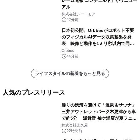
レーム電報 コンチェルト」がリニュー
アル
株式会社シー・モア
42分前
日本初公開、Orbbecがロボット不要
のフィジカルAIデータ収集基盤を発
表 映像と動作を1ミリ秒以内で同
期、約200グラムの試作機をROSCon
Orbbec
JP 2026で実演
44分前
ライフスタイルの新着をもっと見る
人気のプレスリリース
帰りの渋滞を避けて「温泉＆サウナ」
三井アウトレットパーク木更津から車
で約5分 湯舞音 袖ケ浦店が夏フェア
1
メニューを提供
株式会社楽久屋
22時間前