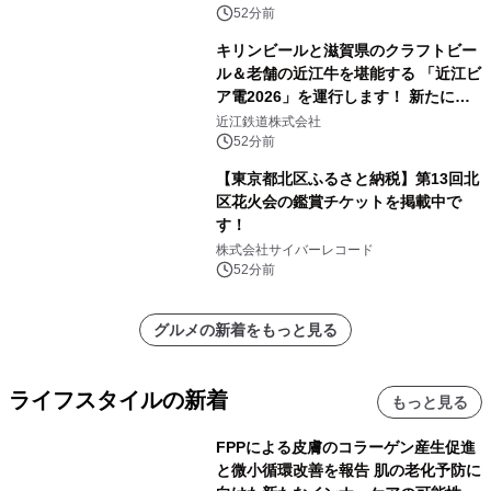
52分前
キリンビールと滋賀県のクラフトビー
ル＆老舗の近江牛を堪能する 「近江ビ
ア電2026」を運行します！ 新たに
「長濱浪漫ビール」が参加！キリン一
近江鉄道株式会社
番搾り飲み放題が復活！
52分前
【東京都北区ふるさと納税】第13回北
区花火会の鑑賞チケットを掲載中で
す！
株式会社サイバーレコード
52分前
グルメの新着をもっと見る
ライフスタイルの新着
もっと見る
FPPによる皮膚のコラーゲン産生促進
と微小循環改善を報告 肌の老化予防に