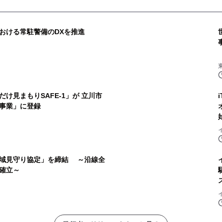
おける常駐警備のDXを推進
け見まもりSAFE-1」が 立川市
事業」に登録
域見守り協定」を締結 ～沿線全
確立～