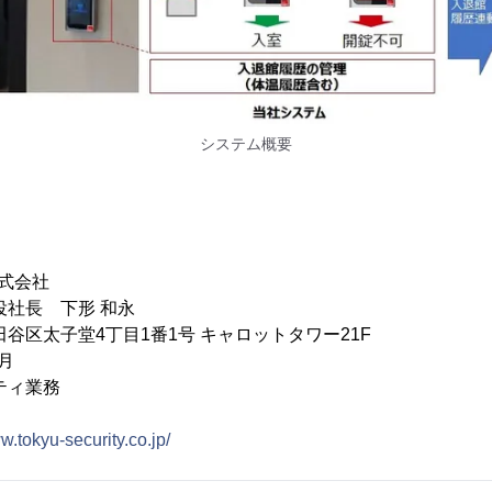
システム概要
式会社
役社長 下形 和永
谷区太子堂4丁目1番1号 キャロットタワー21F
月
ティ業務
w.tokyu-security.co.jp/