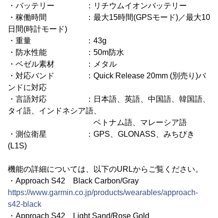
・バッテリー ：リチウムイオンバッテリー
・稼働時間 ：最大15時間(GPSモード)／最大10
日間(時計モード)
・重量 ：43g
・防水性能 ：50m防水
・ベゼル素材 ：メタル
・対応バンド ：Quick Release 20mm (別売り)バ
ンドに対応
・言語対応 ：日本語、英語、中国語、韓国語、
タイ語、インドネシア語、
ベトナム語、マレーシア語
・測位衛星 ：GPS、GLONASS、みちびき
(L1S)
機能の詳細については、以下のURLからご覧ください。
・Approach S42 Black Carbon/Gray
https://www.garmin.co.jp/products/wearables/approach-
s42-black
・Approach S42 Light Sand/Rose Gold