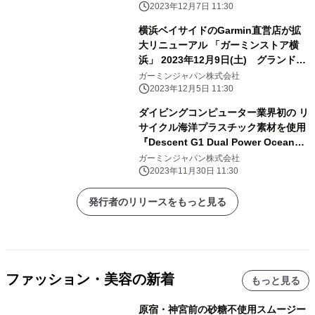
月22日(金)発売
2023年12月7日 11:30
横浜ベイサイドのGarmin直営店が拡
大リニューアル 「ガーミンストア横
浜」 2023年12月9日(土) グランドオ
ープン
ガーミンジャパン株式会社
2023年12月5日 11:30
ダイビングコンピューター業界初の リ
サイクル海洋プラスチック素材を使用
『Descent G1 Dual Power Ocean
Edition』を 12月7日(木)に発売
ガーミンジャパン株式会社
2023年11月30日 11:30
発行者のリリースをもっと見る
ファッション・美容の新着
もっと見る
原宿・神宮前の砂糖不使用スムージー