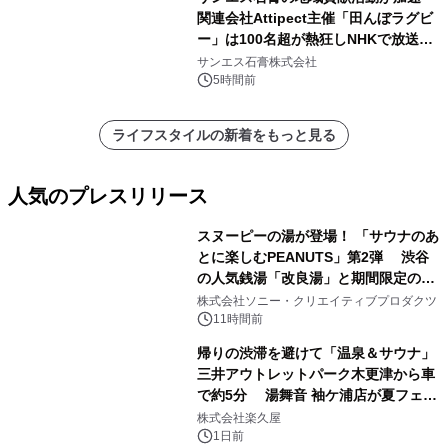
関連会社Attipect主催「田んぼラグビ
ー」は100名超が熱狂しNHKで放送さ
れました。
サンエス石膏株式会社
5時間前
ライフスタイルの新着をもっと見る
人気のプレスリリース
スヌーピーの湯が登場！ 「サウナのあ
とに楽しむPEANUTS」第2弾 渋谷
の人気銭湯「改良湯」と期間限定のコ
1
ラボレーション サウナイキタイコラ
株式会社ソニー・クリエイティブプロダクツ
ボグッズも発売決定！
11時間前
帰りの渋滞を避けて「温泉＆サウナ」
三井アウトレットパーク木更津から車
で約5分 湯舞音 袖ケ浦店が夏フェア
2
メニューを提供
株式会社楽久屋
1日前