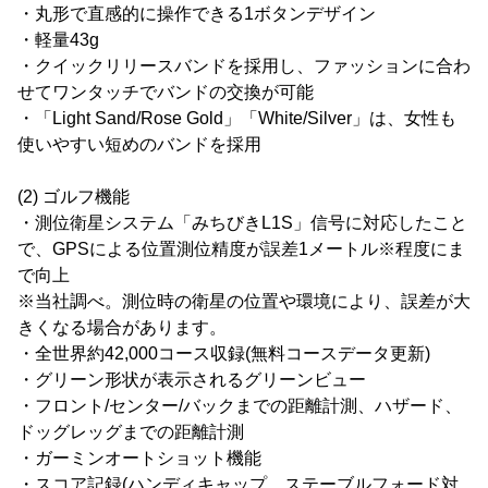
・丸形で直感的に操作できる1ボタンデザイン
・軽量43g
・クイックリリースバンドを採用し、ファッションに合わ
せてワンタッチでバンドの交換が可能
・「Light Sand/Rose Gold」「White/Silver」は、女性も
使いやすい短めのバンドを採用
(2) ゴルフ機能
・測位衛星システム「みちびきL1S」信号に対応したこと
で、GPSによる位置測位精度が誤差1メートル※程度にま
で向上
※当社調べ。測位時の衛星の位置や環境により、誤差が大
きくなる場合があります。
・全世界約42,000コース収録(無料コースデータ更新)
・グリーン形状が表示されるグリーンビュー
・フロント/センター/バックまでの距離計測、ハザード、
ドッグレッグまでの距離計測
・ガーミンオートショット機能
・スコア記録(ハンディキャップ、ステーブルフォード対