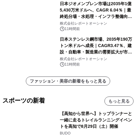
日本ジオメンブレン市場は2035年1億
5,430万米ドルへ、CAGR 6.04％｜最
終処分場・水処理・インフラ整備向け
需要拡大
株式会社レポートオーシャン
11時間前
日本ステンレス鋼市場、2035年190万
トン米ドルへ成長｜CAGR3.47％、建
設・自動車・製造業の需要拡大が市場
を牽引
株式会社レポートオーシャン
11時間前
ファッション・美容の新着をもっと見る
スポーツの新着
もっと見る
【高知から世界へ】トップランナーと
一緒に走るトレイルランニングイベン
トを高知で8月29日（土）開催
BUDO