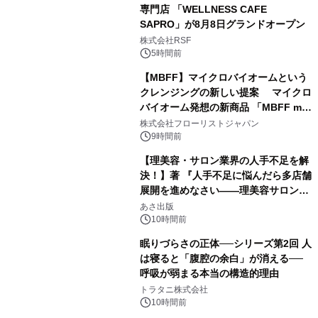
専門店 「WELLNESS CAFE
SAPRO」が8月8日グランドオープン
株式会社RSF
5時間前
【MBFF】マイクロバイオームという
クレンジングの新しい提案 マイクロ
バイオーム発想の新商品 「MBFF mb
クレンジングPRO」を2026年8月6日
株式会社フローリストジャパン
発売
9時間前
【理美容・サロン業界の人手不足を解
決！】著 『人手不足に悩んだら多店舗
展開を進めなさい――理美容サロン
「多店舗展開」の教科書』2026年8月
あさ出版
24日（月）発売
10時間前
眠りづらさの正体──シリーズ第2回 人
は寝ると「腹腔の余白」が消える──
呼吸が弱まる本当の構造的理由
トラタニ株式会社
10時間前