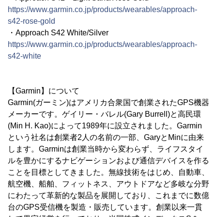
https://www.garmin.co.jp/products/wearables/approach-
s42-rose-gold
・Approach S42 White/Silver
https://www.garmin.co.jp/products/wearables/approach-
s42-white
【Garmin】について
Garmin(ガーミン)はアメリカ合衆国で創業されたGPS機器
メーカーです。ゲイリー・バレル(Gary Burrell)と高民環
(Min H. Kao)によって1989年に設立されました。Garmin
という社名は創業者2人の名前の一部、GaryとMinに由来
します。Garminは創業当時から変わらず、ライフスタイ
ルを豊かにするナビゲーションおよび通信デバイスを作る
ことを目標としてきました。無線技術をはじめ、自動車、
航空機、船舶、フィットネス、アウトドアなど多岐な分野
にわたって革新的な製品を展開しており、これまでに数億
台のGPS受信機を製造・販売しています。創業以来一貫