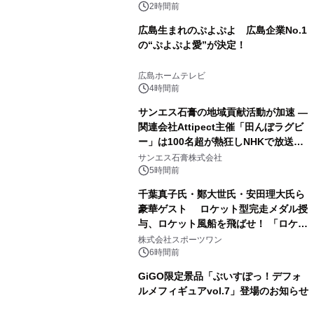
2時間前
広島生まれのぷよぷよ 広島企業No.1
の“ぷよぷよ愛”が決定！
広島ホームテレビ
4時間前
サンエス石膏の地域貢献活動が加速 ―
関連会社Attipect主催「田んぼラグビ
ー」は100名超が熱狂しNHKで放送さ
れました。
サンエス石膏株式会社
5時間前
千葉真子氏・鄭大世氏・安田理大氏ら
豪華ゲスト ロケット型完走メダル授
与、ロケット風船を飛ばせ！ 「ロケッ
トマラソン2026」開催
株式会社スポーツワン
6時間前
GiGO限定景品「ぶいすぽっ！デフォ
ルメフィギュアvol.7」登場のお知らせ