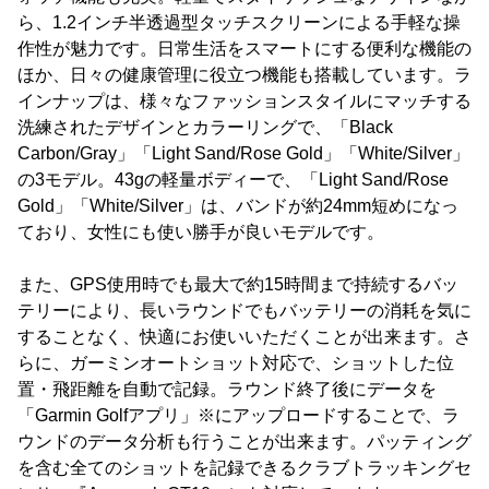
ら、1.2インチ半透過型タッチスクリーンによる手軽な操
作性が魅力です。日常生活をスマートにする便利な機能の
ほか、日々の健康管理に役立つ機能も搭載しています。ラ
インナップは、様々なファッションスタイルにマッチする
洗練されたデザインとカラーリングで、「Black
Carbon/Gray」「Light Sand/Rose Gold」「White/Silver」
の3モデル。43gの軽量ボディーで、「Light Sand/Rose
Gold」「White/Silver」は、バンドが約24mm短めになっ
ており、女性にも使い勝手が良いモデルです。
また、GPS使用時でも最大で約15時間まで持続するバッ
テリーにより、長いラウンドでもバッテリーの消耗を気に
することなく、快適にお使いいただくことが出来ます。さ
らに、ガーミンオートショット対応で、ショットした位
置・飛距離を自動で記録。ラウンド終了後にデータを
「Garmin Golfアプリ」※にアップロードすることで、ラ
ウンドのデータ分析も行うことが出来ます。パッティング
を含む全てのショットを記録できるクラブトラッキングセ