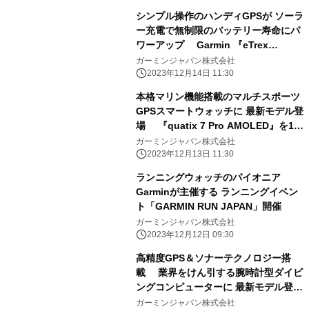
シンプル操作のハンディGPSが ソーラ
ー充電で無制限のバッテリー寿命にパ
ワーアップ Garmin 『eTrex
Solar』を12月21日(木)に発売
ガーミンジャパン株式会社
2023年12月14日 11:30
本格マリン機能搭載のマルチスポーツ
GPSスマートウォッチに 最新モデル登
場 『quatix 7 Pro AMOLED』を12
月14日(木)に発売
ガーミンジャパン株式会社
2023年12月13日 11:30
ランニングウォッチのパイオニア
Garminが主催する ランニングイベン
ト「GARMIN RUN JAPAN」開催
ガーミンジャパン株式会社
2023年12月12日 09:30
高精度GPS＆ソナーテクノロジー搭
載 業界をけん引する腕時計型ダイビ
ングコンピューターに 最新モデル登
場 「Descent Mk3」シリーズが12
ガーミンジャパン株式会社