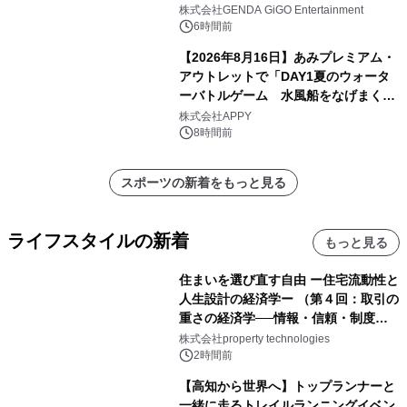
株式会社GENDA GiGO Entertainment
6時間前
【2026年8月16日】あみプレミアム・
アウトレットで「DAY1夏のウォータ
ーバトルゲーム 水風船をなげまくろ
う！」を開催
株式会社APPY
8時間前
スポーツの新着をもっと見る
ライフスタイルの新着
もっと見る
住まいを選び直す自由 ー住宅流動性と
人生設計の経済学ー （第４回：取引の
重さの経済学──情報・信頼・制度を
PropTechはどう組み替えるか）｜
株式会社property technologies
PropTech-Lab
2時間前
【高知から世界へ】トップランナーと
一緒に走るトレイルランニングイベン