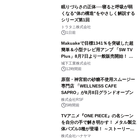
眠りづらさの正体──寝ると呼吸が弱
くなる"体の構造"をやさしく解説する
シリーズ第1回
3
トラタニ株式会社
1日前
Makuakeで目標1341％を突破した超
簡単＆小型テレビ用アンプ 「SW TV
Plus」8月7日より一般販売開始！ ケ
4
ーブル1本つなぐだけ、テレビの音が
城下工業株式会社
ぐっと豊かに
12時間前
原宿・神宮前の砂糖不使用スムージー
専門店 「WELLNESS CAFE
SAPRO」が8月8日グランドオープン
5
株式会社RSF
5時間前
TVアニメ『ONE PIECE』の名シーン
を自分の手で解き明かす！ メタル製立
体パズル3種が登場！ ～ストーリーと
6
ギミックが融合した 大人の体験型パズ
株式会社ハナヤマ