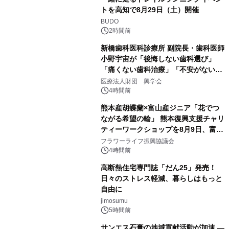
トを高知で8月29日（土）開催
BUDO
2時間前
新橋歯科医科診療所 副院長・歯科医師
小野宇宙が「後悔しない歯科選び」
「痛くない歯科治療」「不安がない治
療計画」をテーマに専門監修
医療法人財団 興学会
4時間前
熊本産胡蝶蘭×富山産ジニア「花でつ
ながる希望の輪」 熊本復興支援チャリ
ティーワークショップを8月9日、富
山・射水で開催
フラワーライフ振興協議会
4時間前
高断熱住宅専門誌「だん25」発売！
日々のストレス軽減、暮らしはもっと
自由に
jimosumu
5時間前
サンエス石膏の地域貢献活動が加速 ―