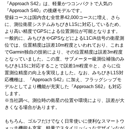
『Approach S42』は、軽量かつコンパクトで人気の
『Approach S40』の後継モデルです。
登録コースは国内含む全世界42,000コースに増え、さら
に、測位衛星システムみちびきL1Sに対応しているため、
より高い精度でGPSによる位置測位が可能となります。
一般的に、みちびきやGPSなどによるL1C/A信号の衛星測
位では、位置精度は誤差10m程度といわれており、これま
でGarmin独自の技術により、その位置精度は誤差3m程度
となっていました。この度、サブメーター級測位補強のみ
ちびきL1Sに対応することで誤差1m程度※と、さらに位
置測位精度の向上を実現しました。なお、みちびきL1S対
応機種は、『Approach S42』に加え、フラッグシップモ
デルとしてより機能が充実した『Approach S62』も対応
します。
※当社調べ。測位時の衛星の位置や環境により、誤差が大
きくなる場合があります。
もちろん、ゴルフだけでなく日常使いに便利なスマートウ
ォッチ機能も充実。軽量でスタイリッシュなデザインなが